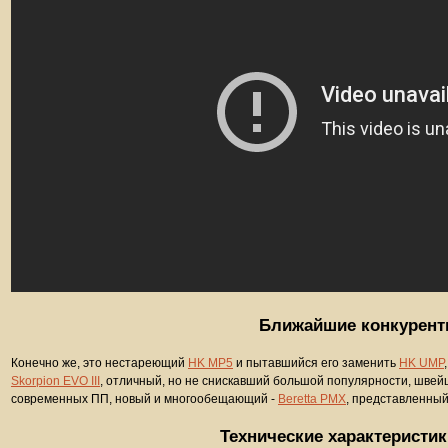
Ближайшие конкурен
Конечно же, это нестареющий
HK MP5
и пытавшийся его заменить
HK UMP
Skorpion EVO III
, отличный, но не снискавший большой популярности, шве
современных ПП, новый и многообещающий -
Beretta PMX
, представленный 
Технические характеристи