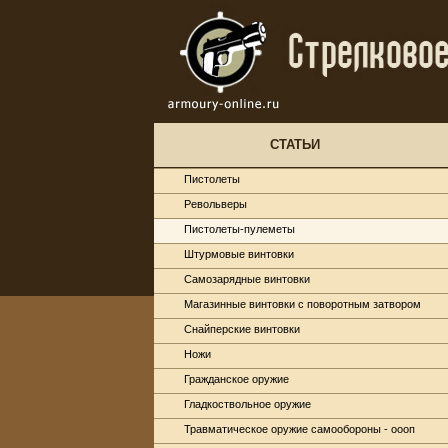
СТАТЬИ
Пистолеты
Револьверы
Пистолеты-пулеметы
Штурмовые винтовки
Самозарядные винтовки
Магазинные винтовки с поворотным затвором
Снайперские винтовки
Ножи
Гражданское оружие
Гладкоствольное оружие
Травматическое оружие самообороны - оооп