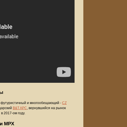
ты
, футуристичный и многообещающий -
CZ
йцарский
B&T APC
, вернувшийся на рынок
в 2017-ом году.
ки MPX