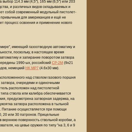
 выбор 114.3 мм (4,5"), 165 мм (6,5") или 203
одства, и различных видов складываемых и
яет собой современный модульный пистолет-
, привычным для американцев и ещё не
ет процесс освоения и применение нового
в мире", имеющий газоотводную автоматику и
ьности, поскольку, в настоящее время
 автоматику и запирание поворотом затвора
 середины 1990-ых, российский
СР-2М
(9х21
одов, немецкий
HK MP7
(4.6х30 мм).
расположенного над стволом газового поршня
о затвора, очередями и одиночными
итель расположен над пистолетной
 типа ствола или калибра обеспечивается
жия, предусмотрена затворная задержка, на
укоятка затвора расположена в тыльной
6). Питание осуществляется при помощи
0, 20 или 30 патронов. Прицельные
в верхнюю поверхность ствольной коробки, а
теля, на цевье оружия по типу "на 3, 6 и 9