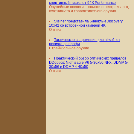
спортивный пистолет 94X Performance
Оружейные новости - новинки огнестрельного,
охотничьего и травматического оружия
Steiner представила бинокль eDiscovery
10x42 со встроенной камерой 4K
Оптика
Тактическое снаряжение для airsoft: от
новичка до профи
Страйкбольное оружие
Практический обзор оптических прицелов
DDoptics: Nighteagle V6 5-30x50 NFX, DDMP 5-
30x56 и DDMP 4-40x50
Оптика