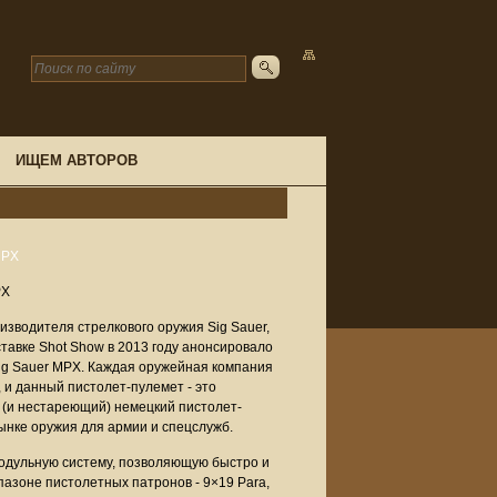
ИЩЕМ АВТОРОВ
PX
зводителя стрелкового оружия Sig Sauer,
тавке Shot Show в 2013 году анонсировало
Sig Sauer MPX. Каждая оружейная компания
 и данный пистолет-пулемет - это
 (и нестареющий) немецкий пистолет-
нке оружия для армии и спецслужб.
модульную систему, позволяющую быстро и
азоне пистолетных патронов - 9×19 Para,