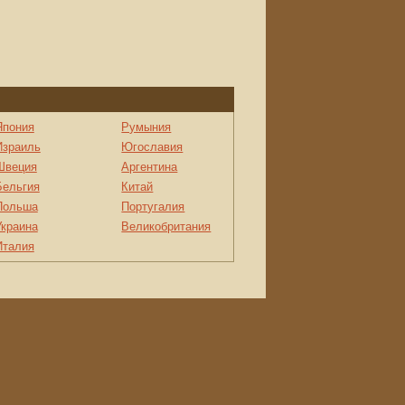
Япония
Румыния
Израиль
Югославия
Швеция
Аргентина
Бельгия
Китай
Польша
Португалия
Украина
Великобритания
Италия