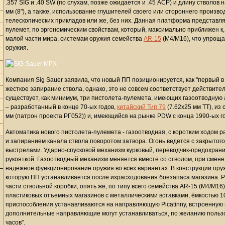
.357 SIG и .40 SW (по слухам, позже ожидается и .45 ACP) и длину стволов на
мм (8"), а также, использование глушителей своего или стороннего произв
телескопических прикладов или же, без них. Данная платформа представл
пулемет, по эргономическим свойствам, который, максимально приближен к
малой части мира, системам оружия семейства
AR-15
(M4/M16), что упроща
оружия.
Компания Sig Sauer заявила, что новый ПП позиционируется, как "первый 
жесткое запирание ствола, однако, это не совсем соответствует действител
существует, как минимум, три пистолета-пулемета, имеющих газоотводную
– разработанный в конце 70-ых годов,
китайский Тип 79
(7.62х25 мм ТТ), из
мм (патрон проекта РГ052)) и, имеющийся на рынке PDW с конца 1990-ых г
Автоматика нового пистолета-пулемета - газоотводная, с коротким ходом 
и запиранием канала ствола поворотом затвора. Огонь ведется с закрытог
выстрелами. Ударно-спусковой механизм курковый, переводчик-предохран
рукояткой. Газоотводный механизм меняется вместе со стволом, при смене
надежное функционирование оружия во всех вариантах. В конструкции ору
которую ПП устанавливается после израсходования боезапаса магазина. Р
части ствольной коробки, опять же, по типу всего семейства AR-15 (М4/M1
пластиковых отъемных магазинов с металлическими вставками, ёмкостью 1
приспособления устанавливаются на направляющую Picatinny, встроенную 
дополнительные направляющие могут устанавливаться, по желанию пользова
часов".