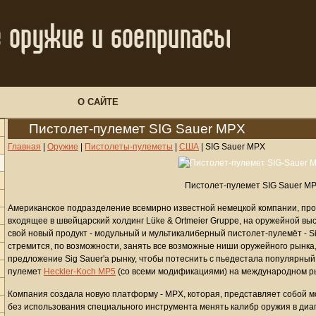
О САЙТЕ
Пистолет-пулемет SIG Sauer MPX
Главная
|
Оружие
|
Пистолеты-пулеметы
|
США
|
SIG Sauer MPX
Пистолет-пулемет SIG Sauer M
Американское подразделение всемирно известной немецкой компании, прои
входящее в швейцарский холдинг Lüke & Ortmeier Gruppe, на оружейной выс
свой новый продукт - модульный и мультикалиберный пистолет-пулемёт - 
стремится, по возможности, занять все возможные ниши оружейного рынка,
предложение Sig Sauer'a рынку, чтобы потеснить с пьедестала популярный
пулемет
Heckler-Koch MP5
(со всеми модификациями) на международном ры
Компания создала новую платформу - MPX, которая, представляет собой 
без использования специального инструмента менять калибр оружия в диап