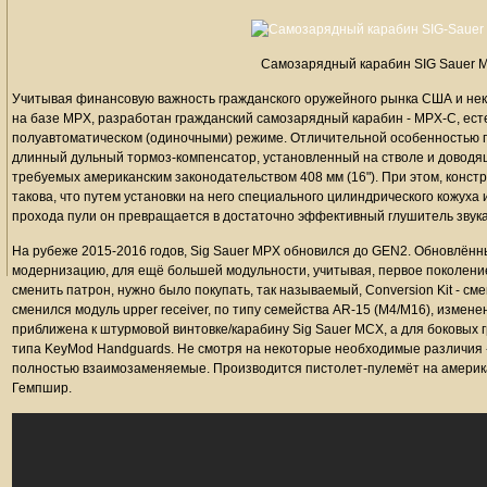
Самозарядный карабин SIG Sauer 
Учитывая финансовую важность гражданского оружейного рынка США и неко
на базе MPX, разработан гражданский самозарядный карабин - MPX-C, ест
полуавтоматическом (одиночными) режиме. Отличительной особенностью г
длинный дульный тормоз-компенсатор, установленный на стволе и доводя
требуемых американским законодательством 408 мм (16"). При этом, конст
такова, что путем установки на него специального цилиндрического кожуха
прохода пули он превращается в достаточно эффективный глушитель звука
На рубеже 2015-2016 годов, Sig Sauer MPX обновился до GEN2. Обновлён
модернизацию, для ещё большей модульности, учитывая, первое поколение
сменить патрон, нужно было покупать, так называемый, Conversion Kit - см
сменился модуль upper receiver, по типу семейства AR-15 (М4/M16), изменена
приближена к штурмовой винтовке/карабину Sig Sauer MCX, а для боковых
типа KeyMod Handguards. Не смотря на некоторые необходимые различия -
полностью взаимозаменяемые. Производится пистолет-пулемёт на америка
Гемпшир.