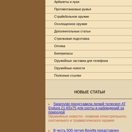
Арбалеты и луки
Противотанковые ружья
Страйкбольное оружие
Охолощенное оружие
Дополнительные статьи
Стрелковая подготовка
Оптика
Боеприпасы
Оружейные заставки для телефона
Оружейные новости
Полезные ссылки
НОВЫЕ СТАТЬИ
Swarovski представила легкий телескоп AT
Endura 21-65x75 для охоты и наблюдений за
природой
Оружейные новости - новинки огнестрельного,
охотничьего и травматического оружия
В честь 500-летия Beretta представлен