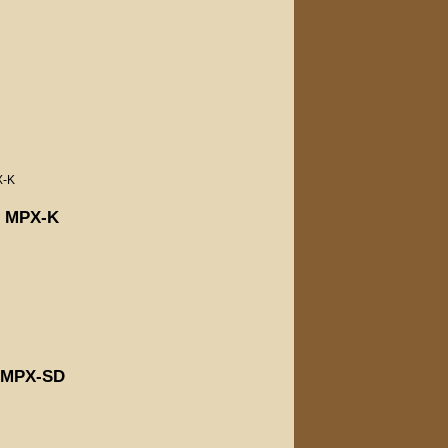
X-K
и MPX-K
 MPX-SD