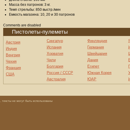
Масса без патронов: 3 кг.
Темп стрельбы: 850 выстр./мин
Емкость магазина: 10, 20 и 30 патронов
Comments are disabled
Пистолеты-пулеметы
Сингапур
Финляндия
Австрия
Испания
Германия
Индия
Хорватия
Швейцария
Венгрия
Чили
Дания
Чехия
Болгария
Египет
Франция
Россия / СССР
Южная Корея
США
Австралия
ЮАР
 тексты не могут быть использованы