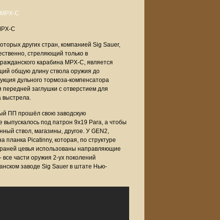
MPX-С
торых других стран, компанией Sig Sauer,
ественно, стреляющий только в
ражданского карабина MPX-C, является
щий общую длину ствола оружия до
рукция дульного тормоза-компенсатора
 и передней заглушки с отверстием для
 выстрела.
ный ПП прошёл свою заводскую
 выпускалось под патрон 9х19 Para, а чтобы
енный ствол, магазины, другое. У GEN2,
 планка Picatinny, которая, по структуре
 граней цевья использованы направляющие
 все части оружия 2-ух поколений
нском заводе Sig Sauer в штате Нью-