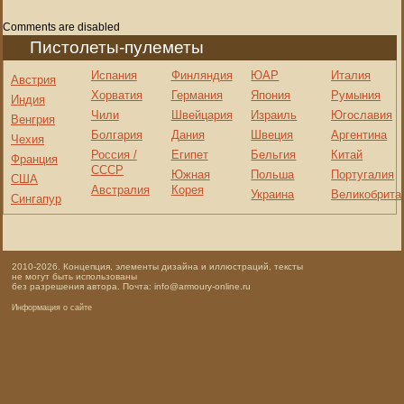
Comments are disabled
Пистолеты-пулеметы
Испания
Финляндия
ЮАР
Италия
Австрия
Хорватия
Германия
Япония
Румыния
Индия
Чили
Швейцария
Израиль
Югославия
Венгрия
Болгария
Дания
Швеция
Аргентина
Чехия
Россия /
Египет
Бельгия
Китай
Франция
СССР
Южная
Польша
Португалия
США
Австралия
Корея
Украина
Великобрита
Сингапур
2010-2026. Концепция, элементы дизайна и иллюстраций, тексты
не могут быть использованы
без разрешения автора. Почта: info@armoury-online.ru
Информация о сайте