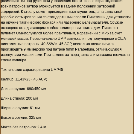
размещаются над рукояткой управления огнем. После израсходования
всех патронов затвор блокируется в заднем положении затворной
задержкой. К стволу может присоединяться глушитель, а на ствольной
коробке есть крепления со стандартными пазами Пикатинни для установки
на оружие тактического фонаря или лазерного целеуказателя. Оружие
оснащено складывающимся вбок полимерным прикладом. Пистолет-
пулемет UMPполучился более практичным, в сравнении с MP5 за счет
меньшей массы. Первоначально UMP выпускали под популярные в США
пистолетные патроны .40 S&W и .45 ACP, несколько позже начали
производить 9 мм версию под патрон 9mm Parabellum, отличающуюся
изогнутыми магазинами. При замене затвора, ствола и магазина возможна
смена калибра.
Технические характеристики UMP45
Калибр: 11,43×23 (.45 ACP)
Длина оружия: 690/450 мм
Длина ствола: 200 мм
Ширина оружия: 61 мм
Высота оружия: 325 мм
Масса без патронов: 2,4 кг.