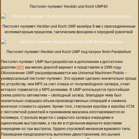
Пистолет-пулемет Heckler und Koch UMP40
Пистолет-пулемет Heckler und Koch UMP калибра 9 мм с присоединенным
коллиматорным прицелом, тактическим фонарем и передней рукояткой
Пистолет-пулемет Heckler und Koch UMP под патрон 9mm Parabellum
Пистолет-пулемет UMP был разработан в дополнении к достаточно
дорогим
MP5
как менее дорогой вариант и представлен в 1996 году.
Обозначение UMP расшифровывается как Universal Machinen Pistole –
универсальный пистолет-пулемет. Это оружие сделано значительно проще
по устройству, чем MP5 за счет отказа от полусвободного затвора, откат
которого тормозится у MP5 роликами. В UMP используется простейшая
схема работы автоматики – свободный затвор, благодаря чему был
значительно сокращен объем производственных операций и снижена
конечная стоимость оружия. Кроме того, ствольная коробка и коробка УСМ
с пистолетной рукояткой и приемником магазина изготавливаются из
полимера. Стрельба ведется с закрытого затвора очередями и
одиночными выстрелами, а так же в отдельном варианте короткими
очередями по три выстрела. Ударно-спусковой механизм куркового типа.
Переводчик-предохранитель выполнен двухсторонним, его рычаги