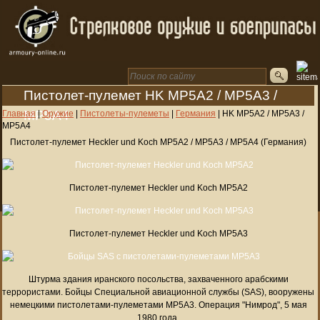
Пистолет-пулемет HK MP5A2 / MP5A3 /
MP5A4
Главная
|
Оружие
|
Пистолеты-пулеметы
|
Германия
|
HK MP5A2 / MP5A3 /
MP5A4
Пистолет-пулемет Heckler und Koch MP5A2 / MP5A3 / MP5A4 (Германия)
Пистолет-пулемет Heckler und Koch MP5A2
Пистолет-пулемет Heckler und Koch MP5A3
Штурма здания иранского посольства, захваченного арабскими
террористами. Бойцы Специальной авиационной службы (SAS), вооружены
немецкими пистолетами-пулеметами MP5A3. Операция "Нимрод", 5 мая
1980 года.