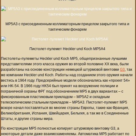
MP5A3 с присоединенным коллиматорным прицелом закрытого типа и
тактическим фонарем
Пистолет-пулемет Heckler und Koch MP5A4
Пистолеты-пулеметы Heckler und Koch MP5, общепризнанные лучшими
представителями этого класса оружия во второй половине XX века, были
разработаны на основе конструкции немецкой штурмовой винтовки
G3
, так
же компании Heckler und Koch. Работы над созданием этого оружия начали
вестись в 1964 году. Предсерийные модели обозначались как «проект 54»
или HK-54. В 1966 году HK54 был принят на вооружение полиции и
пограничной охраны ФРГ под обозначением MP5 в двух вариантах – с
фиксированным пластиковым прикладом – MP5A2 и складным
телескопическим стальным прикладом – MP5A3. Пистолет-пулемет MP5
вскоре начал поставляться во многие страны Европы, такие как Франция,
Великобритания, Испания, Швейцария, Бельгия, а так же в Соединенные
Штаты, и другие страны мира.
По конструкции MP5 полностью копирует штурмовую винтовку G3, а
некоторые детали даже взаимозаменяемы. Автоматика MP5 работает по