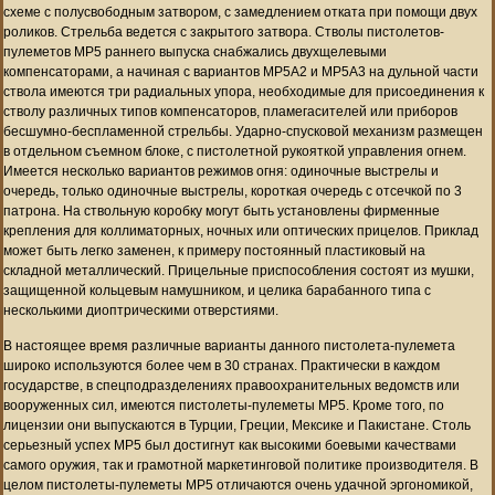
схеме с полусвободным затвором, с замедлением отката при помощи двух
роликов. Стрельба ведется с закрытого затвора. Стволы пистолетов-
пулеметов MP5 раннего выпуска снабжались двухщелевыми
компенсаторами, а начиная с вариантов MP5A2 и MP5A3 на дульной части
ствола имеются три радиальных упора, необходимые для присоединения к
стволу различных типов компенсаторов, пламегасителей или приборов
бесшумно-беспламенной стрельбы. Ударно-спусковой механизм размещен
в отдельном съемном блоке, с пистолетной рукояткой управления огнем.
Имеется несколько вариантов режимов огня: одиночные выстрелы и
очередь, только одиночные выстрелы, короткая очередь с отсечкой по 3
патрона. На ствольную коробку могут быть установлены фирменные
крепления для коллиматорных, ночных или оптических прицелов. Приклад
может быть легко заменен, к примеру постоянный пластиковый на
складной металлический. Прицельные приспособления состоят из мушки,
защищенной кольцевым намушником, и целика барабанного типа с
несколькими диоптрическими отверстиями.
В настоящее время различные варианты данного пистолета-пулемета
широко используются более чем в 30 странах. Практически в каждом
государстве, в спецподразделениях правоохранительных ведомств или
вооруженных сил, имеются пистолеты-пулеметы MP5. Кроме того, по
лицензии они выпускаются в Турции, Греции, Мексике и Пакистане. Столь
серьезный успех MP5 был достигнут как высокими боевыми качествами
самого оружия, так и грамотной маркетинговой политике производителя. В
целом пистолеты-пулеметы MP5 отличаются очень удачной эргономикой,