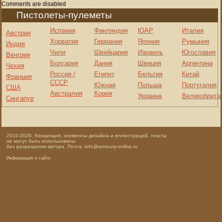
Comments are disabled
Пистолеты-пулеметы
Испания
Финляндия
ЮАР
Италия
Австрия
Хорватия
Германия
Япония
Румыния
Индия
Чили
Швейцария
Израиль
Югославия
Венгрия
Болгария
Дания
Швеция
Аргентина
Чехия
Россия /
Египет
Бельгия
Китай
Франция
СССР
Южная
Польша
Португалия
США
Австралия
Корея
Украина
Великобрита
Сингапур
2010-2026. Концепция, элементы дизайна и иллюстраций, тексты
не могут быть использованы
без разрешения автора. Почта: info@armoury-online.ru
Информация о сайте