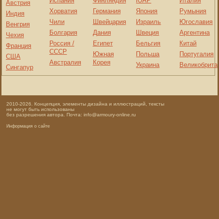
Испания
Финляндия
ЮАР
Италия
Австрия
Хорватия
Германия
Япония
Румыния
Индия
Чили
Швейцария
Израиль
Югославия
Венгрия
Болгария
Дания
Швеция
Аргентина
Чехия
Россия /
Египет
Бельгия
Китай
Франция
СССР
Южная
Польша
Португалия
США
Австралия
Корея
Украина
Великобрита
Сингапур
2010-2026. Концепция, элементы дизайна и иллюстраций, тексты
не могут быть использованы
без разрешения автора. Почта: info@armoury-online.ru
Информация о сайте