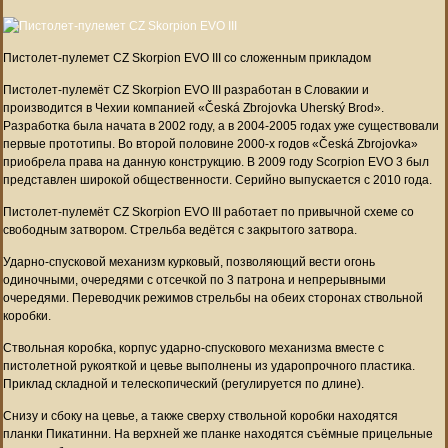
Пистолет-пулемет CZ Skorpion EVO III со сложенным прикладом
Пистолет-пулемёт CZ Skorpion EVO III разработан в Словакии и
производится в Чехии компанией «Česká Zbrojovka Uherský Brod».
Разработка была начата в 2002 году, а в 2004-2005 годах уже существовали
первые прототипы. Во второй половине 2000-х годов «Česká Zbrojovka»
приобрела права на данную конструкцию. В 2009 году Scorpion EVO 3 был
представлен широкой общественности. Серийно выпускается с 2010 года.
Пистолет-пулемёт CZ Skorpion EVO III работает по привычной схеме со
свободным затвором. Стрельба ведётся с закрытого затвора.
Ударно-спусковой механизм курковый, позволяющий вести огонь
одиночными, очередями с отсечкой по 3 патрона и непрерывными
очередями. Переводчик режимов стрельбы на обеих сторонах ствольной
коробки.
Ствольная коробка, корпус ударно-спускового механизма вместе с
пистолетной рукояткой и цевье выполнены из ударопрочного пластика.
Приклад складной и телескопический (регулируется по длине).
Снизу и сбоку на цевье, а также сверху ствольной коробки находятся
планки Пикатинни. На верхней же планке находятся съёмные прицельные