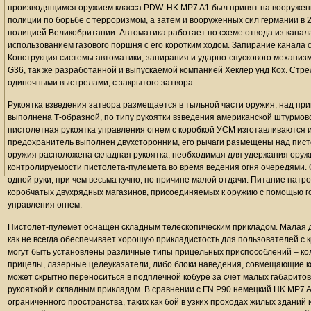
производящимся оружием класса PDW. HK MP7 A1 был принят на вооружен
полиции по борьбе с терроризмом, а затем и вооруженных сил германии в 
полицией Великобритании. Автоматика работает по схеме отвода из канала
использованием газового поршня с его коротким ходом. Запирание канала 
Конструкция системы автоматики, запирания и ударно-спускового механиз
G36, так же разработанной и выпускаемой компанией Хеклер унд Кох. Стрел
одиночными выстрелами, с закрытого затвора.
Рукоятка взведения затвора размещается в тыльной части оружия, над при
выполнена Т-образной, по типу рукоятки взведения американской штурмов
пистолетная рукоятка управления огнем с коробкой УСМ изготавливаются 
предохранитель выполнен двухсторонним, его рычаги размещены над писто
оружия расположена складная рукоятка, необходимая для удержания оруж
контролируемости пистолета-пулемета во время ведения огня очередями. О
одной руки, при чем весьма кучно, по причине малой отдачи. Питание патр
коробчатых двухрядных магазинов, присоединяемых к оружию с помощью г
управления огнем.
Пистолет-пулемет оснащен складным телескопическим прикладом. Малая д
как не всегда обеспечивает хорошую прикладистость для пользователей с
могут быть установлены различные типы прицельных приспособлений – ко
прицелы, лазерные целеуказатели, либо блоки наведения, совмещающие 
может скрытно переноситься в подплечной кобуре за счет малых габаритов,
рукояткой и складным прикладом. В сравнении с FN P90 немецкий HK MP7 A
ограниченного пространства, таких как бой в узких проходах жилых зданий