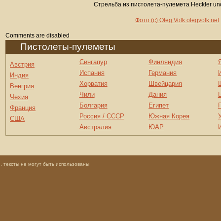
Стрельба из пистолета-пулемета Heckler un
Фото (c) Oleg Volk olegvolk.net
Comments are disabled
Пистолеты-пулеметы
Сингапур
Финляндия
Австрия
Испания
Германия
Индия
Хорватия
Швейцария
Венгрия
Чили
Дания
Чехия
Болгария
Египет
Франция
Россия / СССР
Южная Корея
США
Австралия
ЮАР
 тексты не могут быть использованы