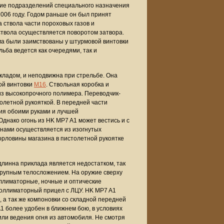
ие подразделений специального назначения
2006 году. Годом раньше он был принят
 ствола части пороховых газов и
ствола осуществляется поворотом затвора.
ма были заимствованы у штурмовой винтовки
ьба ведется как очередями, так и
кладом, и неподвижна при стрельбе. Она
ой винтовки
M16
. Ствольная коробка и
из высокопрочного полимера. Переводчик-
летной рукояткой. В передней части
ия обоими руками и лучшей
днако огонь из HK MP7 A1 может вестись и с
онами осуществляется из изогнутых
орловины магазина в пистолетной рукоятке
линна приклада является недостатком, так
 крупным телосложением. На оружие сверху
ллиматорные, ночные и оптические
коллиматорный прицел с ЛЦУ. HK MP7 A1
 а так же компоновки со складной передней
1 более удобен в ближнем бою, в условиях
 или ведения огня из автомобиля. Не смотря