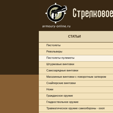
СТАТЬИ
Пистолеты
Револьверы
Пистолеты-пулеметы
Штурмовые винтовки
Самозарядные винтовки
Магазинные винтовки с поворотным затвором
Снайперские винтовки
Ножи
Гражданское оружие
Гладкоствольное оружие
Травматическое оружие самообороны - оооп