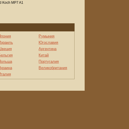
d Koch MP7 A1
Япония
Румыния
Израиль
Югославия
Швеция
Аргентина
Бельгия
Китай
Польша
Португалия
Украина
Великобритания
Италия