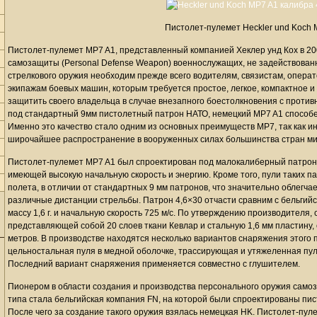
Пистолет-пулемет Heckler und Koch 
Пистолет-пулемет MP7 A1, представленный компанией Хеклер унд Кох в 20
самозащиты (Personal Defense Weapon) военнослужащих, не задействованн
стрелкового оружия необходим прежде всего водителям, связистам, опера
экипажам боевых машин, которым требуется простое, легкое, компактное и
защитить своего владельца в случае внезапного боестолкновения с против
под стандартный 9мм пистолетный патрон НАТО, немецкий MP7 A1 способе
Именно это качество стало одним из основных преимуществ MP7, так как 
широчайшее распространение в вооруженных силах большинства стран ми
Пистолет-пулемет MP7 A1 был спроектирован под малокалиберный патрон 
имеющей высокую начальную скорость и энергию. Кроме того, пули таких 
полета, в отличии от стандартных 9 мм патронов, что значительно облегча
различные дистанции стрельбы. Патрон 4,6×30 отчасти сравним с бельгий
массу 1,6 г. и начальную скорость 725 м/с. По утверждению производителя,
представляющей собой 20 слоев ткани Кевлар и стальную 1,6 мм пластину,
метров. В производстве находятся несколько вариантов снаряжения этого
цельностальная пуля в медной оболочке, трассирующая и утяжеленная пул
Последний вариант снаряжения применяется совместно с глушителем.
Пионером в области создания и производства персонального оружия само
типа стала бельгийская компания FN, на которой были спроектированы пи
После чего за создание такого оружия взялась немецкая HK. Пистолет-пул