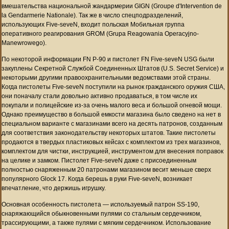
вмешательства национальной жандармерии GIGN (Groupe d'Intervention de
la Gendarmerie Nationale). Так же в число спецподразделений,
использующих Five-seveN, входит польская Мобильная группа
оперативного реагирования GROM (Grupa Reagowania Operacyjno-
Manewrowego).
По некоторой информации FN P-90 и пистолет FN Five-seveN USG были
закуплены Секретной Службой Соединенных Штатов (U.S. Secret Service) и
некоторыми другими правоохранительными ведомствами этой страны.
Когда пистолеты Five-seveN поступили на рынок гражданского оружия США,
они поначалу стали довольно активно продаваться, в том числе их
покупали и полицейские из-за очень малого веса и большой огневой мощи.
Однако преимущество в большой емкости магазина было сведено на нет в
специальном варианте с магазинами всего на десять патронов, созданным
для соответствия законодательству некоторых штатов. Такие пистолеты
продаются в твердых пластиковых кейсах с комплектом из трех магазинов,
комплектом для чистки, инструкцией, инструментом для внесения поправок
на целике и замком. Пистолет Five-seveN даже с присоединенным
полностью снаряженным 20 патронами магазином весит меньше сверх
популярного Glock 17. Когда берешь в руки Five-seveN, возникает
впечатление, что держишь игрушку.
Основная особенность пистолета — используемый патрон SS-190,
снаряжающийся обыкновенными пулями со стальным сердечником,
трассирующими, а также пулями с мягким сердечником. Использование