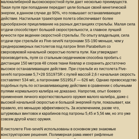
малокалиберной высокоскоростной пули дает несколько преимуществ.
Такая пуля при попадании передает цели больше своей кинетической
энергии, в данном случае до 90%, что повышает останавливающее
действие. Настильная траектория полета обеспечивает более
однообразное прицеливание на разных дистанциях стрельбы. Малая сила
отдачи способствует большей скорострельности, а главное лучшей
кучности при ведении скоростной стрельбы. По опыту владельцев, сила
отдачи при стрельбе из Five-seveN патронами SS-190 меньше, чем у
среднеразмерных пистолетов под патрон 9mm Parabellum со
сверхзвуковой начальной скоростью полета пули. Как утверждает
производитель, пуля со стальным сердечником способна пробить с
дистанции 150 метров 48 слоев ткани Кевлар и сохранить достаточно
высокое останавливающее действие. При стрельбе из пистолета Five-
seveN патронами 5,7×28 SS197SR с пулей массой 2,6 г начальная скорость
составляет 534 м/с, а патронами SS195LF — 626 м/с. Однако превосходство
подобных пуль по останавливающему действию в сравнении с обычными
пулями нормального калибра не доказано. Напротив, опыт боевого
применения личного короткоствольного оружия малого калибра, даже с
высокой начальной скоростью и большой энергией пули, показывает, как
правило, его меньшую эффективность. За исключением, разве что,
штурмовых винтовок и карабинов под патроны 5,45 и 5,56 мм, но это уже
совсем другой класс оружия.
В пистолете Five-seveN использованы в основном уже знакомые
конструкторские решения. Полимерная рама имеет рифленые