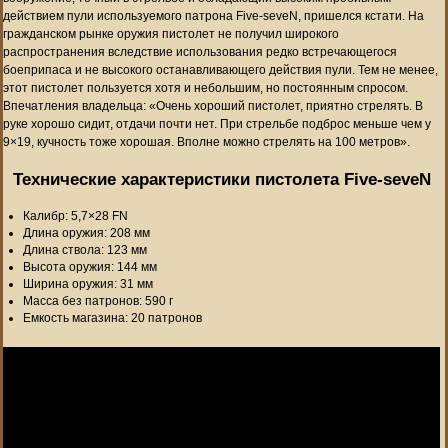
действием пули используемого патрона Five-seveN, пришелся кстати. На
гражданском рынке оружия пистолет не получил широкого
распространения вследствие использования редко встречающегося
боеприпаса и не высокого останавливающего действия пули. Тем не менее,
этот пистолет пользуется хотя и небольшим, но постоянным спросом.
Впечатления владельца: «Очень хороший пистолет, приятно стрелять. В
руке хорошо сидит, отдачи почти нет. При стрельбе подброс меньше чем у
9×19, кучность тоже хорошая. Вполне можно стрелять на 100 метров».
Технические характеристики пистолета Five-seveN
Калибр: 5,7×28 FN
Длина оружия: 208 мм
Длина ствола: 123 мм
Высота оружия: 144 мм
Ширина оружия: 31 мм
Масса без патронов: 590 г
Емкость магазина: 20 патронов