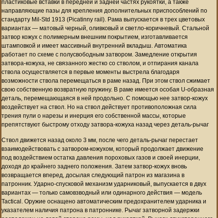
пластиковые вставки в передней и задней частях рукоятки, а также
направляющие пазы для крепления дополнительных приспособлений по
стандарту Mil-Std 1913 (Picatinny rail). Рама выпускается в трех цветовых
вариантах — матовый черный, оливковый и светло-коричневый. Стальной
затвор кожух с полимерным внешним покрытием, изготавливается
штамповкой и имеет массивный внутренний вкладыш. Автоматика
работает по схеме с полусвободным затвором. Замедление открытия
затвора-кожуха, не связанного жестко со стволом, и отпирания канала
ствола осуществляется в первые моменты выстрела благодаря
возможности ствола перемещаться в раме назад. При этом ствол сжимает
свою собственную возвратную пружину. В раме имеется особая U-образная
деталь, перемещающаяся в ней продольно. С помощью нее затвор-кожух
воздействует на ствол. Но на ствол действует противоположная сила
трения пули о нарезы и инерция его собственной массы, которые
препятствуют быстрому отходу затвора-кожуха назад через деталь-рычаг
Ствол движется назад около 3 мм, после чего деталь-рычаг перестает
взаимодействовать с затвором-кожухом, который продолжает движение
под воздействием остатка давления пороховых газов и своей инерции,
доходя до крайнего заднего положения. Затем затвор-кожух вновь
возвращается вперед, досылая следующий патрон из магазина в
патронник. Ударно-спусковой механизм ударниковый, выпускается в двух
вариантах — только самовзводный или одинарного действия — модель
Tactical. Оружие оснащено автоматическим предохранителем ударника и
указателем наличия патрона в патроннике. Рычаг затворной задержки