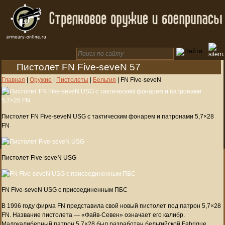
Пистолет FN Five-seveN 57
Главная
|
Оружие
|
Пистолеты
|
Бельгия
|
FN Five-seveN
Пистолет FN Five-seveN USG с тактическим фонарем и патронами 5,7×28
FN
Пистолет Five-seveN USG
FN Five-seveN USG с присоединенным ПБС
В 1996 году фирма FN представила свой новый пистолет под патрон 5,7×28
FN. Название пистолета — «Файв-Севен» означает его калибр.
Малокалиберный патрон 5,7×28 был разработан бельгийской Fabrique