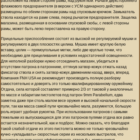
расположен на левой стороне рамы, над рукояткой. Рычаги двухстороннего
флажкового предохранителя (в версии с УСМ одинарного действия)
размещены по обеим сторонам рамы над спусковым крючком. Замыкатель
ствола находится на раме слева, перед рычагом предохранителя. Защелка
магазина, размещенная в основании спусковой скобы, с левой стороны
рамы, может быть легко переставлена на правую сторону.
Прицельные приспособления состоят из высокой не регулируемой мушки и
регулируемого в двух плоскостях целика. Мушка имеет круглую белую
вставку, целик — прямоугольные метки, либо две круглые точки, что
необходимо для прицеливания в условиях недостаточной освещенности.
Для неполной разборки нужно отсоединить магазин, убедиться в
отсутствии патрона в патроннике, оттянув затвор-кожух отжать назад
фиксатор ствола и снять затвор-кожух движением назад, вверх, вперед.
Компания FNH USA не рекомендует производить полную разборку
самостоятельно и доверять это только квалифицированному оружейнику.
Отдача, сила которой составляет примерно 2/3 от таковой у аналогичных
по массе и габаритам пистолетов под патрон 9mm Parabellum, едва
заметна даже при столь малом весе оружия и высокой начальной скорости
пули, так как масса самой пули чрезвычайно мала, разумеется, большую
роль играет удобная рукоятка. При использовании патронов с самыми
тяжелыми из выпускающихся для этих патронов пулями отдача все равно
остается незначительной, как и подброс. Можно сказать, что благодаря
такой слабой отдаче из этого пистолета можно не только чрезвычайно
кучно «укладывать» скоростные серии из нескольких выстрелов, что
значительно повышает эффективность стрельбы, компенсируя