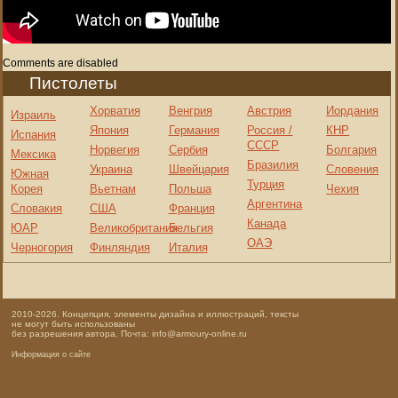
Comments are disabled
Пистолеты
Хорватия
Венгрия
Австрия
Иордания
Израиль
Япония
Германия
Россия /
КНР
Испания
СССР
Норвегия
Сербия
Болгария
Мексика
Бразилия
Украина
Швейцария
Словения
Южная
Турция
Корея
Вьетнам
Польша
Чехия
Аргентина
Словакия
США
Франция
Канада
ЮАР
Великобритания
Бельгия
ОАЭ
Черногория
Финляндия
Италия
2010-2026. Концепция, элементы дизайна и иллюстраций, тексты
не могут быть использованы
без разрешения автора. Почта: info@armoury-online.ru
Информация о сайте