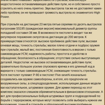
недостаточное останавливающее действие пули, но и собственно просто
стрелять из него очень приятно. Звук выстрела так же не доставляет каких-
либо проблем, он не превышает громкость выстрела из знаменитого High
Power.
При стрельбе на дистанцию 23 метра пятью сериями по десять выстрелов
патронами SS195 (гражданская версия) максимальный диаметр группы
попаданий составил 38 мм. В возможности пистолета входит так же
регулярное поражение силуэтов на дистанции до 200 метров. К
преимуществам относятся: высокое пробивное действие пули; высокая
огневая мощь; точность стрельбы; малое плечо отдачи и подброс оружия
при стрельбе; малый вес; постоянная боеготовность в версии с только
самовзводным УСМ; надежность работы; простота и удобство в
обращении; безопасность в обращении; отсутствие сильно выступающих
деталей. Недостатки: не высокое останавливающее действие пули;
сравнительно большое усилие спускового крючка и его длинный ход в
варианте с только самовзводным УСМ, снижающие точность стрельбы.
Хотя пистолет пулемет P-90 и пистолет Five-seveN изначально
создавались как оружие самообороны, в итоге, его предпочли не
вооруженные силы, а спецподразделения, использующие данные модели
как наступательное, штурмовое оружие. Для армии переход на этот
комплекс оказался слишком обременительным в финансовом отношении. А
вот для профессиональных бойцов штурмовых групп и подразделений по
борьбе с терроризмом, которые могут позволить себе выбирать нужное им
вооружение, точный в стрельбе и обладающий высоким пробивным