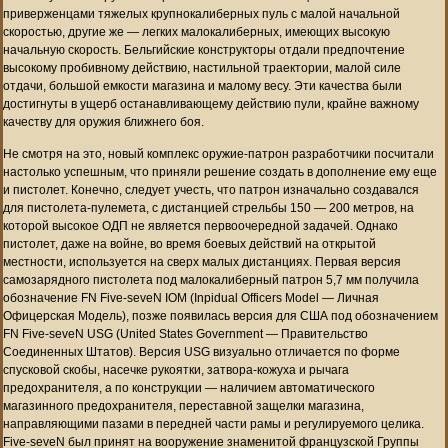
приверженцами тяжелых крупнокалиберных пуль с малой начальной
скоростью, другие же — легких малокалиберных, имеющих высокую
начальную скорость. Бельгийские конструкторы отдали предпочтение
высокому пробивному действию, настильной траектории, малой силе
отдачи, большой емкости магазина и малому весу. Эти качества были
достигнуты в ущерб останавливающему действию пули, крайне важному
качеству для оружия ближнего боя.
Не смотря на это, новый комплекс оружие-патрон разработчики посчитали
настолько успешным, что приняли решение создать в дополнение ему еще
и пистолет. Конечно, следует учесть, что патрон изначально создавался
для пистолета-пулемета, с дистанцией стрельбы 150 — 200 метров, на
которой высокое ОДП не является первоочередной задачей. Однако
пистолет, даже на войне, во время боевых действий на открытой
местности, используется на сверх малых дистанциях. Первая версия
самозарядного пистолета под малокалиберный патрон 5,7 мм получила
обозначение FN Five-seveN IOM (Inpidual Officers Model — Личная
Офицерская Модель), позже появилась версия для США под обозначением
FN Five-seveN USG (United States Government — Правительство
Соединенных Штатов). Версия USG визуально отличается по форме
спусковой скобы, насечке рукоятки, затвора-кожуха и рычага
предохранителя, а по конструкции — наличием автоматического
магазинного предохранителя, переставной защелки магазина,
направляющими пазами в передней части рамы и регулируемого целика.
Five-seveN был принят на вооружение знаменитой французской Группы