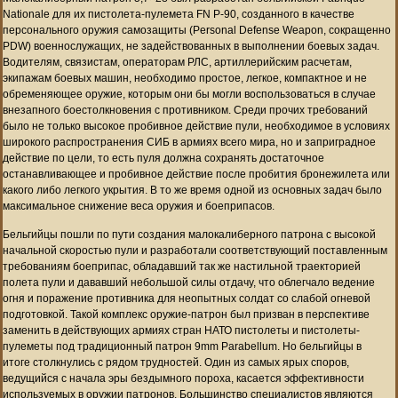
Nationale для их пистолета-пулемета FN P-90, созданного в качестве
персонального оружия самозащиты (Personal Defense Weapon, сокращенно
PDW) военнослужащих, не задействованных в выполнении боевых задач.
Водителям, связистам, операторам РЛС, артиллерийским расчетам,
экипажам боевых машин, необходимо простое, легкое, компактное и не
обременяющее оружие, которым они бы могли воспользоваться в случае
внезапного боестолкновения с противником. Среди прочих требований
было не только высокое пробивное действие пули, необходимое в условиях
широкого распространения СИБ в армиях всего мира, но и заприградное
действие по цели, то есть пуля должна сохранять достаточное
останавливающее и пробивное действие после пробития бронежилета или
какого либо легкого укрытия. В то же время одной из основных задач было
максимальное снижение веса оружия и боеприпасов.
Бельгийцы пошли по пути создания малокалиберного патрона с высокой
начальной скоростью пули и разработали соответствующий поставленным
требованиям боеприпас, обладавший так же настильной траекторией
полета пули и дававший небольшой силы отдачу, что облегчало ведение
огня и поражение противника для неопытных солдат со слабой огневой
подготовкой. Такой комплекс оружие-патрон был призван в перспективе
заменить в действующих армиях стран НАТО пистолеты и пистолеты-
пулеметы под традиционный патрон 9mm Parabellum. Но бельгийцы в
итоге столкнулись с рядом трудностей. Один из самых ярых споров,
ведущийся с начала эры бездымного пороха, касается эффективности
используемых в оружии патронов. Большинство специалистов являются