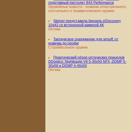
спортивный пистолет 94X Performance
Оружейные новости - новинки огнестрельного,
охотничьего и травматического оружия
Steiner представила бинокль eDiscovery
10x42 со встроенной камерой 4K
Оптика
Тактическое снаряжение для airsoft: от
новичка до профи
Страйкбольное оружие
Практический обзор оптических прицелов
DDoptics: Nighteagle V6 5-30x50 NFX, DDMP 5-
30x56 и DDMP 4-40x50
Оптика