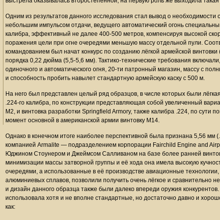
выстрела оказывалась второстепенной, на первую роль же выходила такая х
Одним из результатов данного исследования стал вывод о необходимости 
небольшим импульсом отдачи, ведущего автоматический огонь специальн
калибра, эффективный не далее 400-500 метров, компенсируя высокой ск
поражения цели при огне очередями меньшую массу отдельной пули. Соотв
командованием был начат конкурс по созданию лёгкой армейской винтовки (L
порядка 0,22 дюйма (5,5-5,6 мм). Тактико-технические требования включал
одиночного и автоматического огня, 20-ти патронный магазин, массу с полн
и способность пробить навылет стандартную армейскую каску с 500 м.
На него был представлен целый ряд образцов, в числе которых были лёгка
.224-го калибра, по конструкции представляющая собой увеличенный вари
М2, и винтовка разработки Springfield Armory, также калибра .224, по сути
момент основной в американской армии винтовку M14.
Однако в конечном итоге наиболее перспективной была признана 5,56 мм (
компанией Armalite — подразделением корпорации Fairchild Engine and Air
Юджином Стоунером и Джеймсом Салливаном на базе более ранней винтов
минимизации массы затворной группы и её хода она имела высокую кучност
очередями, а использованные в её производстве авиационные технологии, 
алюминиевых сплавов, позволили получить очень лёгкое и сравнительно н
и дизайн данного образца также были далеко впереди оружия конкурентов. 
использовала хотя и не вполне стандартные, но достаточно давно и хорош
как: