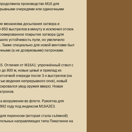
 продолжила производство M16 для
прерывными очередями или одиночными
е механизма досылания затвора и
850 выстрелов в минуту и исключил отскок
хромированное покрытие затвора (для
шило устойчивость пули, но увеличило
. Также специально для новой винтовки был
чными (а не дозвуковыми) патронами.
. Отличия от M16A1: упрочнённый ствол с
до 800 м, новые цевьё и приклад из
отсечкой очереди после 3-х выстрелов (на
ью ведения непрерывного огня), новый
сировался увод оружия вверх). Новая
атронов.
а вооружении во флоте. Рукоятка для
992 году под индексом M16A2E3.
для переноски (которая стала съёмной)
ительных направляющих типа Пикатинни на