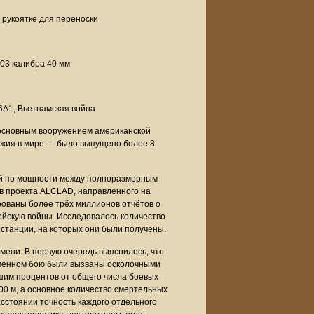
 рукоятке для переноски
203 калибра 40 мм
16A1, Вьетнамская война
 основным вооружением американской
ужия в мире — было выпущено более 8
й по мощности между полноразмерным
в проекта ALCLAD, направленного на
рованы более трёх миллионов отчётов о
ейскую войны. Исследовалось количество
станции, на которых они были получены.
мени. В первую очередь выяснилось, что
ременном бою были вызваны осколочными
шим процентов от общего числа боевых
00 м, а основное количество смертельных
сстоянии точность каждого отдельного