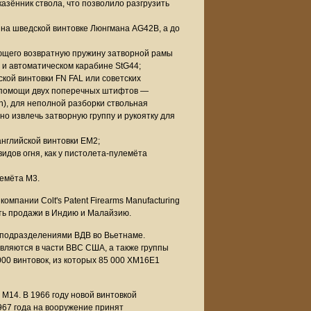
азённик ствола, что позволило разгрузить
у на шведской винтовке Люнгмана AG42B, а до
ющего возвратную пружину затворной рамы
 и автоматическом карабине StG44;
ийской винтовки FN FAL или советских
 помощи двух поперечных штифтов —
in), для неполной разборки ствольная
но извлечь затворную группу и рукоятку для
английской винтовки EM2;
дов огня, как у пистолета-пулемёта
лемёта М3.
омпании Colt's Patent Firearms Manufacturing
ть продажи в Индию и Малайзию.
 подразделениями ВДВ во Вьетнаме.
авляются в части ВВС США, а также группы
000 винтовок, из которых 85 000 XM16E1
M14. В 1966 году новой винтовкой
967 года на вооружение принят