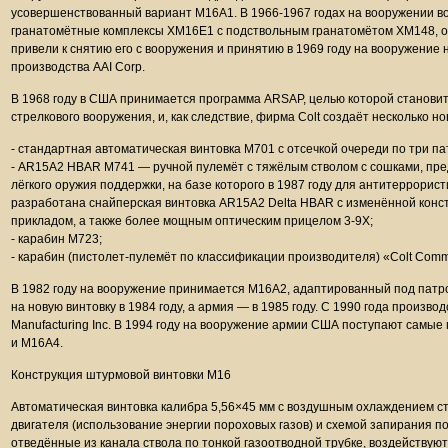
усовершенствованный вариант М16А1. В 1966-1967 годах на вооружении во
гранатомётные комплексы ХМ16Е1 с подствольным гранатомётом ХМ148, о
привели к снятию его с вооружения и принятию в 1969 году на вооружение
производства AAI Corp.
В 1968 году в США принимается программа ARSAP, целью которой станови
стрелкового вооружения, и, как следствие, фирма Colt создаёт несколько н
- стандартная автоматическая винтовка M701 с отсечкой очереди по три па
- AR15A2 HBAR M741 — ручной пулемёт с тяжёлым стволом с сошками, пре
лёгкого оружия поддержки, на базе которого в 1987 году для антитеррори
разработана снайперская винтовка AR15A2 Delta HBAR с изменённой конс
прикладом, а также более мощным оптическим прицелом 3-9Х;
- карабин M723;
- карабин (пистолет-пулемёт по классификации производителя) «Colt Com
В 1982 году на вооружение принимается M16A2, адаптированный под патр
на новую винтовку в 1984 году, а армия — в 1985 году. С 1990 года произв
Manufacturing Inc. В 1994 году на вооружение армии США поступают самы
и M16A4.
Конструкция штурмовой винтовки М16
Автоматическая винтовка калибра 5,56×45 мм с воздушным охлаждением ств
двигателя (использование энергии пороховых газов) и схемой запирания п
отведённые из канала ствола по тонкой газоотводной трубке, воздействую