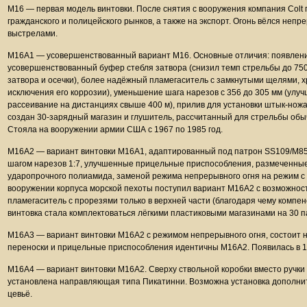
M16 — первая модель винтовки. После снятия с вооружения компания Colt
гражданского и полицейского рынков, а также на экспорт. Огонь вёлся не
выстрелами.
M16A1 — усовершенствованный вариант M16. Основные отличия: появлени
усовершенствованный буфер стебля затвора (снизил темп стрельбы до 750-
затвора и осечки), более надёжный пламегаситель с замкнутыми щелями, 
исключения его коррозии), уменьшение шага нарезов с 356 до 305 мм (улуч
рассеивание на дистанциях свыше 400 м), прилив для установки штык-ножа
создан 30-зарядный магазин и глушитель, рассчитанный для стрельбы обы
Стояла на вооружении армии США с 1967 по 1985 год.
M16A2 — вариант винтовки M16A1, адаптированный под патрон SS109/М855
шагом нарезов 1:7, улучшенные прицельные приспособления, размеченные 
ударопрочного полиамида, заменой режима непрерывного огня на режим с 
вооружении корпуса морской пехоты поступил вариант M16A2 с возможност
пламегаситель с прорезями только в верхней части (благодаря чему компен
винтовка стала комплектоваться лёгкими пластиковыми магазинами на 30 п
M16A3 — вариант винтовки M16A2 с режимом непрерывного огня, состоит н
переноски и прицельные приспособления идентичны M16A2. Появилась в 1
M16A4 — вариант винтовки M16A2. Сверху ствольной коробки вместо ручки 
установлена направляющая типа Пикатинни. Возможна установка дополн
цевьё.