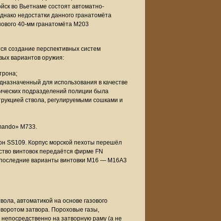
йск во Вьетнаме состоят автоматно-
днако недостатки данного гранатомёта
 нового 40-мм гранатомёта M203
тся создание перспективных систем
овых вариантов оружия:
трона;
дназначенный для использования в качестве
стических подразделений полиции была
трукцией ствола, регулируемыми сошками и
mando» M733.
он SS109. Корпус морской пехоты перешёл
одство винтовок передаётся фирме FN
е последние варианты винтовки М16 — M16A3
ола, автоматикой на основе газового
оворотом затвора. Пороховые газы,
т непосредственно на затворную раму (а не