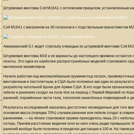
Штурмовая винтовка Colt M16A1 с оптическим прицелом, установленным на
Colt M16A1 с магазином на 30 патронов и с подствольным гранатометом M
Американский G.I. ведет стрельбу очередью из штурмовой винтовки Colt M
Штурмовая винтовка M16 и её варианты до настоящего времени остаются
пехоты. Это одна из наиболее распространённых моделей стрелкового ор
миллионов экземпляров.
Начало работам над малокалиберным оружием под патрон, промежуточны
винтовочным и пистолетным, в США было положено как один из результато
разработку нательной брони для Армии США. В его ходе были проанализи
гибели и ранениях солдат на поле боя за период с Первой Мировой по Кор
ранений, поражённые части тела, типология нанесённых повреждений и ди
Результаты исследований оказались достаточно неожиданные для того вре
основная масса (порядка 70%) случаев ранения или гибели солдат в сов
ранениями, — на лёгкое стрелковое оружие приходилось лишь 20 с неболь
потерь. Причём расстояние ведения огня из него очень редко превышало 3
ранений вообще были получены в пределах дистанции в 100 м. На таком ра