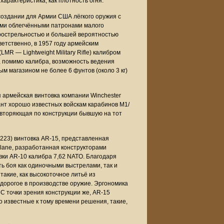
арактеристика, как плотность огня.
создании для Армии США лёгкого оружия с
ыми облегчёнными патронами малого
орострельностью и большей вероятностью
етственно, в 1957 году армейским
MR — Lightweight Military Rifle) калибром
и, помимо калибра, возможность ведения
ым магазином не более 6 фунтов (около 3 кг)
я армейская винтовка компании Winchester
ант хорошо известных войскам карабинов М1/
 повторяющая по конструкции бывшую на тот
.223) винтовка AR-15, представленная
plane, разработанная конструкторами
ки AR-10 калибра 7,62 NATO. Благодаря
ь боя как одиночными выстрелами, так и
такие, как высокоточное литьё из
едорогое в производстве оружие. Эргономика
С точки зрения конструкции же, AR-15
о известные к тому времени решения, такие,