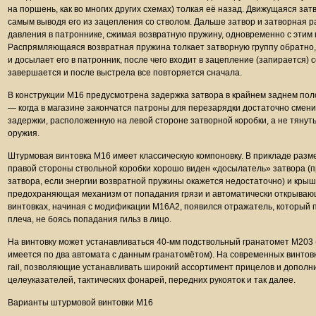
на поршень, как во многих других схемах) толкая её назад. Движущаяся за
самым выводя его из зацепления со стволом. Дальше затвор и затворная р
давления в патроннике, сжимая возвратную пружину, одновременно с этим
Распрямляющаяся возвратная пружина толкает затворную группу обратно, 
и досылает его в патронник, после чего входит в зацепление (запирается) 
завершается и после выстрела все повторяется сначала.
В конструкции М16 предусмотрена задержка затвора в крайнем заднем по
— когда в магазине закончатся патроны для перезарядки достаточно смени
задержки, расположенную на левой стороне затворной коробки, а не тянуть
оружия.
Штурмовая винтовка M16 имеет классическую компоновку. В прикладе разм
правой стороны ствольной коробки хорошо виден «досылатель» затвора (
затвора, если энергии возвратной пружины окажется недостаточно) и крыш
предохраняющая механизм от попадания грязи и автоматически открывающа
винтовках, начиная с модификации М16А2, появился отражатель, который по
плеча, не боясь попадания гильз в лицо.
На винтовку может устанавливаться 40-мм подствольный гранатомет M203
имеется по два автомата с данным гранатомётом). На современных винтов
rail, позволяющие устанавливать широкий ассортимент прицелов и допол
целеуказателей, тактических фонарей, передних рукояток и так далее.
Варианты штурмовой винтовки M16