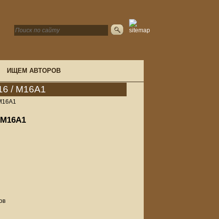
ИЩЕМ АВТОРОВ
M16 / M16A1
 M16A1
/ M16A1
ов