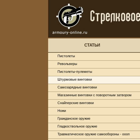
СТАТЬИ
Пистолеты
Револьверы
Пистолеты-пулеметы
Штурмовые винтовки
Самозарядные винтовки
Магазинные винтовки с поворотным затвором
Снайперские винтовки
Ножи
Гражданское оружие
Гладкоствольное оружие
Травматическое оружие самообороны - оооп