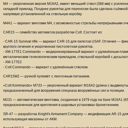
M4 — укороченная версия M16A2, имеет меньший ствол (368 мм) с усилен
складной приклад. Позднее рукоятка для переноски была сделана съёмной
напрямую установленной на ствольную коробку.
M4A1 — вариант винтовки M4, с возможностью стрельбы непрерывными оч
CAR15 — семейство автоматов разработки Colt. Состоит из:
- CAR-15 Survival rifle — вариант CAR-15 для пилотов USAF. Отличия — ф
круглого сечения и укороченная пистолетная рукоятка.
- XM-177E1 Commando — модернизированный вариант с удлинённым пламег
металлическим телескопическим прикладом, ствольной коробкой с досылат
- XM-177E2
- Colt Commando — вариант с удлинённым стволом.
CAR15M2 — ручной пулемёт с ленточным питанием.
«Colt Kommando» М733 — укороченный вариант М16А2 (длина с выдвинутым
предназначенный для вооружения спецназа вооружённых сил и полиции.
M231 — автоматическая винтовка, созданная в 1979 году на базе М16А1 (
предназначенная для крепления в шаровых установках бронетехники.
SR-47 — разработка Knight's Armament Company — модификация AR-15 для
использующая магазины от АКМ.