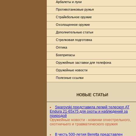
Арбалеты и луки
Противотанковые ружья
Страйкбольное оружие
Охолощенное оружие
Дополнительные статьи
Стрелковая подготовка
Оптика
Боеприпасы
Оружейные заставки для телефона
Оружейные новости
Полезные ссылки
НОВЫЕ СТАТЬИ
Swarovski представила легкий телескоп AT
Endura 21-65x75 для охоты и наблюдений за
природой
Оружейные новости - новинки огнестрельного,
охотничьего и травматического оружия
В честь 500-летия Beretta представлен