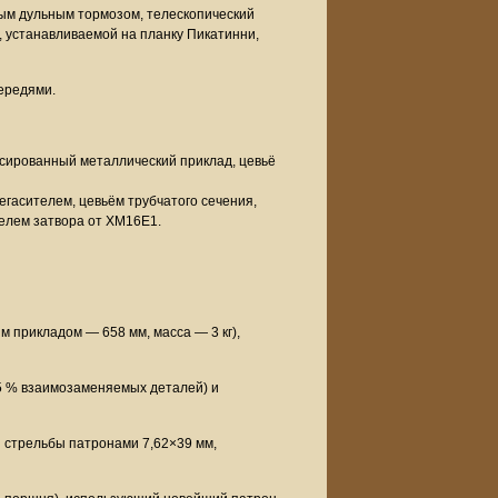
ным дульным тормозом, телескопический
, устанавливаемой на планку Пикатинни,
ередями.
иксированный металлический приклад, цевьё
асителем, цевьём трубчатого сечения,
елем затвора от XМ16E1.
 прикладом — 658 мм, масса — 3 кг),
65 % взаимозаменяемых деталей) и
 стрельбы патронами 7,62×39 мм,