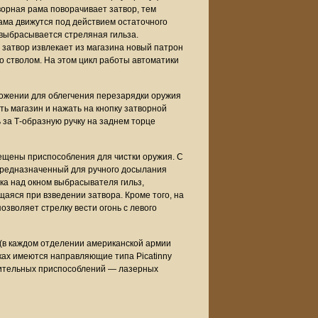
творная рама поворачивает затвор, тем
ама движутся под действием остаточного
 выбрасывается стреляная гильза.
затвор извлекает из магазина новый патрон
со стволом. На этом цикл работы автоматики
ложении для облегчения перезарядки оружия
ть магазин и нажать на кнопку затворной
 за Т-образную ручку на заднем торце
ещены приспособления для чистки оружия. С
предназначенный для ручного досылания
ка над окном выбрасывателя гильз,
яся при взведении затвора. Кроме того, на
зволяет стрелку вести огонь с левого
 (в каждом отделении американской армии
ках имеются направляющие типа Picatinny
нительных приспособлений — лазерных