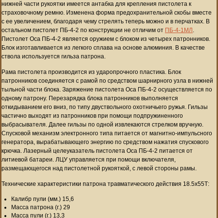
нижней части рукоятки имеется антабка для крепления пистолета к
страховочному ремню. Изменена форма предохранительной скобы вместе
с ее увеличением, благодаря чему стрелять теперь можно и в перчатках. В
остальном пистолет ПБ-4-2 по конструкции не отличим от
ПБ-4-1МЛ
.
Пистолет Оса ПБ-4-2 является оружием с блоком из четырех патронников.
Блок изготавливается из легкого сплава на основе алюминия. В качестве
ствола используется гильза патрона.
Рама пистолета производится из ударопрочного пластика. Блок
патронников соединяется с рамой по средством шарнирного узла в нижней
тыльной части блока. Заряжение пистолета Оса ПБ-4-2 осуществляется по
одному патрону. Перезарядка блока патронников выполняется
откидыванием его вниз, по типу двуствольного охотничьего ружья. Гильзы
частично выходят из патронников при помощи подпружиненного
выбрасывателя. Далее гильзы по одной извлекаются стрелком вручную.
Спусковой механизм электронного типа питается от магнитно-импульсного
генератора, вырабатывающего энергию по средством нажатия спускового
крючка. Лазерный целеуказатель пистолета Оса ПБ-4-2 питается от
литиевой батареи. ЛЦУ управляется при помощи включателя,
размещающегося над пистолетной рукояткой, с левой стороны рамы.
Технические характеристики патрона травматического действия 18.5х55Т:
Калибр пули (мм.) 15,6
Масса патрона (г.) 29
Масса пули (г.) 13,3