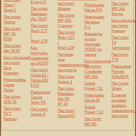
Есаул-3
пистолет
Пистолет
Steel /
Револьвер
Пистолет
Шаман
МР-341
Steel-2
Наган-РФ
Макарыч
Хауда
Пистолет
Пистолет
Револьвер
Иж-79-9Т
МР-355
Бесствольны
Лидер
Наганыч
Пистолет
Стечкин
пистолет
Р-1
Пистолет
Форт-17T
Кордон
Пистолет
МР-78-
Варианты
/
Форт-12T
Пистолет
9ТМ
купли-
Форт-17P
/
Т4
продажи
Пистолет
Как
Форт-12P
Terminator
ОООП по
Иж-78-9Т
получить
Патроны
закону
Пистолет
Бесствольный
лицензию
для
ТТК
Бесствольный
пистолет
на ОООП
травматического
пистолет
Револьвер
Оса
Пистолет
пистолета
Стражник
Ратник
Компакт
Гроза-02 /
Пистолет
МР-461
410x45ТК
Револьверы
Гроза-021
Хорхе-1
Grand
Пистолет
серии
EVO
Пистолет
Power T11
Shark
Гроза
Револьвер
Макарыч
Револьвер
В каком
Пистолет
Taurus
Иж-79-
Наган-М
калибре
АПС-М
9mm PA
9Т-10
выбрать
Grand
Пистолет
Пистолет
Пистолет
травматичес
Power T12
ПСТ
Хорхе-3
Гроза-04 /
пистолет
Капрал
Пистолет
МР-80-