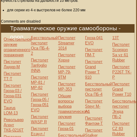
Кучность стрельбы на дальности 10 метров:
для серии из 4-х выстрелов не более 220 мм
Comments are disabled
Травматическое оружие самообороны -
оооп
Бесствольный
Пистолет
Гроза-041
13Т
Огнестрельное
пистолет
Streamer
EVO
оружие
Пистолет
Оса ПБ-4-
1014
ограниченного
Пистолет
Scorpion
2
поражения
Пистолет
ПМ-Т
Sa vz.61
Пистолет
Хорхе
Rubber
Пистолет
Пистолет
Tanfoglio
Лидер-М
Пистолет
Grand
Пистолет
INNA
МР-79-
Power T
P226T TK-
Пистолет
Пистолет
9ТМ
910
P
ТТ-Т
МР-81 /
Пистолет
Бесствольный
Пистолет
Пистолет
МР-82
МР-353
пистолет
Grand
Гроза-03 /
Пистолет
Оса ПБ-4
Power T10
Гроза-031
Общие
Гроза-05 /
EVO
вопросы
Пистолет
Бесствольны
Гроза-051
выбора
Steyr M-
пистолет
Taurus
EVO
травматического
A1
Эгида
LOM-13
Пистолет
оружия
ПБ-2
Пистолет
Револьвер
WASP R
Пистолет
Фантом-Т
Пистолет
Агент
Пистолет
Гроза-01
CZ 83
ТКБ-0216Т
Пистолет
Есаул /
Rubber
Бесствольный
Stalker
Пистолет