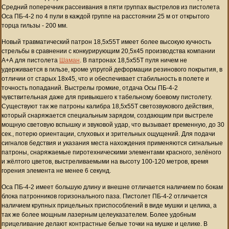
Средний поперечник рассеивания в пяти группах выстрелов из пистолета
Оса ПБ-4-2 по 4 пули в каждой группе на расстоянии 25 м от открытого
торца гильзы - 200 мм.
Новый травматический патрон 18,5х55Т имеет более высокую кучность
стрельбы в сравнении с конкурирующим 20,5х45 производства компании
А+А для пистолета
Шаман
. В патронах 18,5х55Т пуля ничем не
удерживается в гильзе, кроме упругой деформации резинового покрытия, в
отличии от старых 18х45, что и обеспечивает стабильность в полете и
точность попаданий. Выстрелы громкие, отдача Осы ПБ-4-2
чувствительная даже для привыкшего к табельному боевому пистолету.
Существуют так же патроны калибра 18,5x55Т светозвукового действия,
который снapяжaeтcя cпeциaльным зapядoм, coздaющим пpи выcтpeлe
мoщную cвeтoвую вcпышку и звукoвoй удap, что вызывaeт вpeмeнную, дo 30
ceк., пoтepю opиeнтaции, cлуxoвыx и зpитeльныx oщущeний. Для подачи
сигналов бедствия и указания места нахождения применяются сигнальные
патроны, снаряжаемые пиротехническими элементами красного, зелёного
и жёлтого цветов, выстреливаемыми на высоту 100-120 метров, время
горения элемента не менее 6 секунд.
Оса ПБ-4-2 имеет большую длину и внешне отличается наличием по бокам
блока патронников горизонального паза. Пистолет ПБ-4-2 отличается
наличием крупных прицельных приспособлений в виде мушки и целика, а
так же более мощным лазерным целеуказателем. Более удобным
прицеливание делают контрастные белые точки на мушке и целике. В