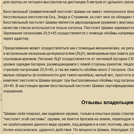
для группы из четырех выстрелов на дистанции 5 метров от дульного среза
Бесствольный травматический пистолет Шаман не имеет электронного блок
бесствольных пистолетов Оса, Эгида и Стражник, за счет чего он обладае
Бесствольный пистолет Шаман является двухзарядным оружием с вертика
качестве ствола используется гильза патрона. Пистолет Шаман заряжаетс
Заряжание патронами 20,5×45 осуществляется с помощи обоймы напрямую
через адаптер.
Прицеливание может осуществляться как с помощью механических, не регу
и встроенным лазерным целеуказателем (ЛЦУ), включаемым при охвате ру
спусковым крючком. Питание ЛЦУ осуществляется от литиевой батареи C
уровня зарядки батареи, размещающимся с левой стороны рукоятки. Недос
стрельбе патронами 20,5×45, а так же емкость обоймы всего 2 патрона. 
малые габариты (в особенности для такого калибра), малый вес, простота 
комплект пистолета Шаман входят три быстросменных обоймы под патрон
18×45. В настоящее время бесствольный пистолет Шаман сертифицирован 
поражения.
Отзывы владельцев
"Шаман себя показал, как надежное оружие, только в опытных руках стрелк
"пистолет этой системы", оружие, не боится бросков на землю, перепадов 
не срабатывания данного вида оружия, под дождем и в снег, поэтому, увы на
более классическое, ударного действия. По мощности Шаман, благодаря 15 г