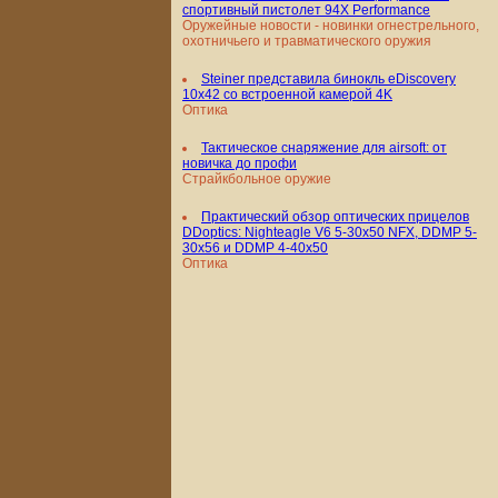
спортивный пистолет 94X Performance
Оружейные новости - новинки огнестрельного,
охотничьего и травматического оружия
Steiner представила бинокль eDiscovery
10x42 со встроенной камерой 4K
Оптика
Тактическое снаряжение для airsoft: от
новичка до профи
Страйкбольное оружие
Практический обзор оптических прицелов
DDoptics: Nighteagle V6 5-30x50 NFX, DDMP 5-
30x56 и DDMP 4-40x50
Оптика