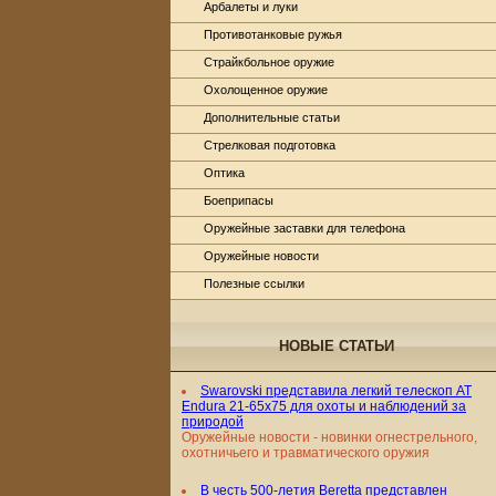
Арбалеты и луки
Противотанковые ружья
Страйкбольное оружие
Охолощенное оружие
Дополнительные статьи
Стрелковая подготовка
Оптика
Боеприпасы
Оружейные заставки для телефона
Оружейные новости
Полезные ссылки
НОВЫЕ СТАТЬИ
Swarovski представила легкий телескоп AT
Endura 21-65x75 для охоты и наблюдений за
природой
Оружейные новости - новинки огнестрельного,
охотничьего и травматического оружия
В честь 500-летия Beretta представлен