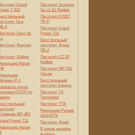
Пистолет Grand
Пистолет Scorpion
Power T 910
Sa vz.61 Rubber
Бесствольный
Пистолет P226T
пистолет Оса
TK-P
ПБ-4
Пистолет Grand
Пистолет Steyr M-
Power T10
A1
Бесствольный
Пистолет Фантом-
пистолет Эгида
Т
ПБ-2
Пистолет Stalker
Пистолет CZ 83
Rubber
Револьвер Наган-
РФ
Пистолет МР-341
Хауда
Револьвер
Наганыч Р-1
Бесствольный
пистолет Кордон
Варианты купли-
продажи ОООП по
Пистолет Т4
закону
Terminator
Бесствольный
Пистолет ТТК
пистолет
Револьвер Ратник
Стражник МР-461
410x45ТК
Grand Power T11
Пистолет Shark
Револьвер Наган-
В каком калибре
М
выбрать