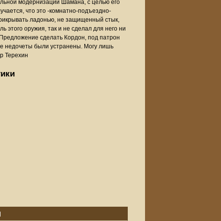
альной модернизации Шамана, с целью его
учается, что это -комнатно-подъездно-
прикрывать ладонью, не защищенный стык,
ь этого оружия, так и не сделал для него ни
. Предложение сделать Кордон, под патрон
все недочеты были устранены. Могу лишь
др Терехин
тики
п