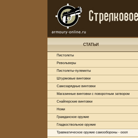
СТАТЬИ
Пистолеты
Револьверы
Пистолеты-пулеметы
Штурмовые винтовки
Самозарядные винтовки
Магазинные винтовки с поворотным затвором
Снайперские винтовки
Ножи
Гражданское оружие
Гладкоствольное оружие
Травматическое оружие самообороны - оооп