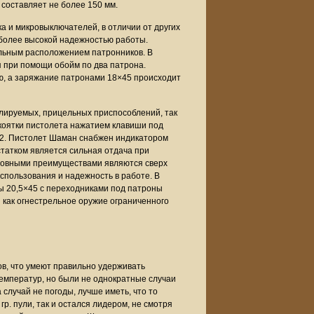
 составляет не более 150 мм.
а и микровыключателей, в отличии от других
т более высокой надежностью работы.
льным расположением патронников. В
я при помощи обойм по два патрона.
, а заряжание патронами 18×45 происходит
лируемых, прицельных приспособлений, так
коятки пистолета нажатием клавиши под
R2. Пистолет Шаман снабжен индикатором
татком является сильная отдача при
Основными преимуществами являются сверх
использования и надежность в работе. В
ы 20,5×45 с переходниками под патроны
как огнестрельное оружие ограниченного
ов, что умеют правильно удерживать
температур, но были не однократные случаи
 случай не погоды, лучше иметь, что то
р. пули, так и остался лидером, не смотря