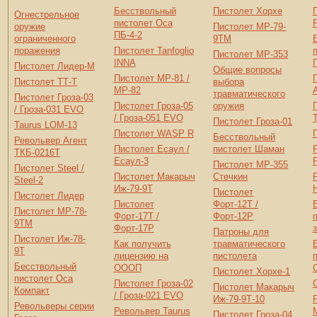
Бесствольный
Пистолет Хорхе
Огнестрельное
пистолет Оса
оружие
Пистолет МР-79-
ПБ-4-2
ограниченного
9ТМ
поражения
Пистолет Tanfoglio
Пистолет МР-353
INNA
Пистолет Лидер-М
Общие вопросы
Пистолет МР-81 /
Пистолет ТТ-Т
выбора
МР-82
травматического
Пистолет Гроза-03
Пистолет Гроза-05
оружия
/ Гроза-031 EVO
/ Гроза-051 EVO
Пистолет Гроза-01
Taurus LOM-13
Пистолет WASP R
Бесствольный
Револьвер Агент
Пистолет Есаул /
пистолет Шаман
ТКБ-0216Т
Есаул-3
Пистолет МР-355
Пистолет Steel /
Пистолет Макарыч
Стечкин
Steel-2
Иж-79-9Т
Пистолет
Пистолет Лидер
Пистолет
Форт-12T /
Пистолет МР-78-
Форт-17T /
Форт-12P
9ТМ
Форт-17P
Патроны для
Пистолет Иж-78-
Как получить
травматического
9Т
лицензию на
пистолета
Бесствольный
ОООП
Пистолет Хорхе-1
пистолет Оса
Пистолет Гроза-02
Пистолет Макарыч
Компакт
/ Гроза-021 EVO
Иж-79-9Т-10
Револьверы серии
Револьвер Taurus
Пистолет Гроза-04