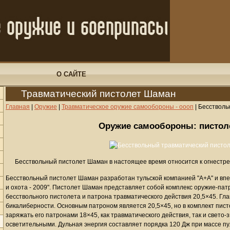
О САЙТЕ
Травматический пистолет Шаман
Главная
|
Оружие
|
Травматическое оружие самообороны - оооп
|
Бесстволь
Оружие самообороны: пистол
Бесствольный пистолет Шаман в настоящее время относится к огнестр
Бесствольный пистолет Шаман разработан тульской компанией "А+А" и вп
и охота - 2009". Пистолет Шаман представляет собой комплекс оружие-патр
бесствольного пистолета и патрона травматического действия 20,5×45. Гла
бикалиберности. Основным патроном является 20,5×45, но в комплект пис
заряжать его патронами 18×45, как травматического действия, так и свето-
осветительными. Дульная энергия составляет порядка 120 Дж при массе пу