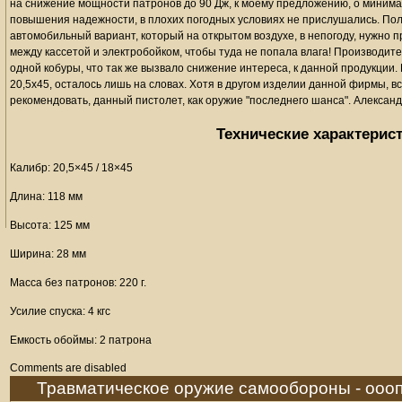
на снижение мощности патронов до 90 Дж, к моему предложению, о миним
повышения надежности, в плохих погодных условиях не прислушались. Пол
автомобильный вариант, который на открытом воздухе, в непогоду, нужно 
между кассетой и электробойком, чтобы туда не попала влага! Производител
одной кобуры, что так же вызвало снижение интереса, к данной продукции
20,5х45, осталось лишь на словах. Хотя в другом изделии данной фирмы, 
рекомендовать, данный пистолет, как оружие "последнего шанса". Алексан
Технические характерис
Калибр: 20,5×45 / 18×45
Длина: 118 мм
Высота: 125 мм
Ширина: 28 мм
Масса без патронов: 220 г.
Усилие спуска: 4 кгс
Емкость обоймы: 2 патрона
Comments are disabled
Травматическое оружие самообороны - ооо