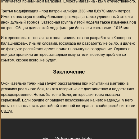
отличается приемником магазина. Емкость магазина - как у отечественного.
Третья модификация - под патрон калибра .338 или 8,6х70 миллиметров.
Имеет ствольную коробку большего размера, а также удлиненный ствол и
иной дульный тормоз. Затворная группа у этой модели также изменена под
патрон. Общая длина этой модификации больше и составляет 1015 мм.
Интересно знать: новая винтовка - инициативная разработка «Концерна
Калашникова». Иными словами, госзаказа на разработку не было, и далеко
не факт, что российская армия примет новинку на вооружение. Однако к
ней уже проявили интерес западные покупатели, поэтому проблем со
сбытом, скорее всего, не будет.
Заключение
Окончательно точки над i будут расставлены при испытании винтовки в
условиях реального боя, так что говорить о ее достоинствах и недостатках
преждевременно. Но как бы то ни было, интерес винтовка вызвала
серьезный. Если орудие оправдает возложенные на него надежды, у него
есть все шансы стать достойной заменой ветерана - снайперской винтовки
СВДМ.