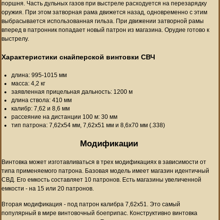
поршня. Часть дульных газов при выстреле расходуется на перезарядку
оружия. При этом затворная рама движется назад, одновременно с этим
выбрасывается использованная гильза. При движении затворной рамы
вперед в патронник попадает новый патрон из магазина. Орудие готово к
выстрелу.
Характеристики снайперской винтовки СВЧ
длина: 995-1015 мм
масса: 4,2 кг
заявленная прицельная дальность: 1200 м
длина ствола: 410 мм
калибр: 7,62 и 8,6 мм
рассеяние на дистанции 100 м: 30 мм
тип патрона: 7,62х54 мм, 7,62х51 мм и 8,6х70 мм (.338)
Модификации
Винтовка может изготавливаться в трех модификациях в зависимости от
типа применяемого патрона. Базовая модель имеет магазин идентичный
СВД. Его емкость составляет 10 патронов. Есть магазины увеличенной
емкости - на 15 или 20 патронов.
Вторая модификация - под патрон калибра 7,62х51. Это самый
популярный в мире винтовочный боеприпас. Конструктивно винтовка