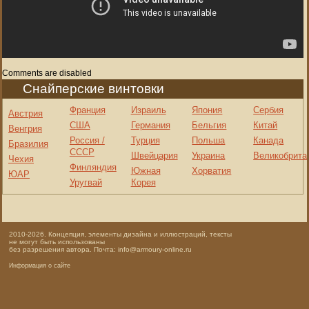
Comments are disabled
Снайперские винтовки
Франция
Израиль
Япония
Сербия
Австрия
США
Германия
Бельгия
Китай
Венгрия
Россия /
Турция
Польша
Канада
Бразилия
СССР
Швейцария
Украина
Великобрита
Чехия
Финляндия
Южная
Хорватия
ЮАР
Уругвай
Корея
2010-2026. Концепция, элементы дизайна и иллюстраций, тексты
не могут быть использованы
без разрешения автора. Почта: info@armoury-online.ru
Информация о сайте