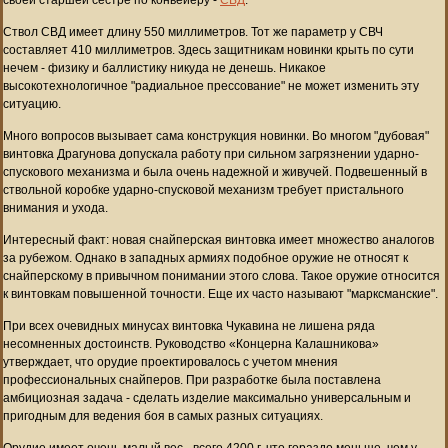
Ствол СВД имеет длину 550 миллиметров. Тот же параметр у СВЧ
составляет 410 миллиметров. Здесь защитникам новинки крыть по сути
нечем - физику и баллистику никуда не денешь. Никакое
высокотехнологичное "радиальное прессование" не может изменить эту
ситуацию.
Много вопросов вызывает сама конструкция новинки. Во многом "дубовая"
винтовка Драгунова допускала работу при сильном загрязнении ударно-
спускового механизма и была очень надежной и живучей. Подвешенный в
ствольной коробке ударно-спусковой механизм требует пристального
внимания и ухода.
Интересный факт: новая снайперская винтовка имеет множество аналогов
за рубежом. Однако в западных армиях подобное оружие не относят к
снайперскому в привычном понимании этого слова. Такое оружие относится
к винтовкам повышенной точности. Еще их часто называют "марксманские".
При всех очевидных минусах винтовка Чукавина не лишена ряда
несомненных достоинств. Руководство «Концерна Калашникова»
утверждает, что орудие проектировалось с учетом мнения
профессиональных снайперов. При разработке была поставлена
амбициозная задача - сделать изделие максимально универсальным и
пригодным для ведения боя в самых разных ситуациях.
Орудие имеет очень малый вес - всего 4200 г, что гораздо меньше, чем у