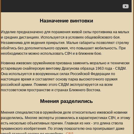
Назначение винтовки
Изделие предназначено для поражения живой силы противника на малых
и средних дистанциях. Используется в условиях общевойскового боя.
Незаменима для ведения прикрытия. Малые габариты позволяют стрелку
обойтись без дополнительного оружия, что повышает мобильность. При
необходимости можно использовать СВЧ и в ближнем бою.
Новинка ижевских оружейников призвана заменить морально и технически
устаревшую снайперскую винтовку Драгунова образца 1963 года - СВДМ.
Она используется в вооруженных силах Российской Федерации по
настоящее время и составляет основу парка высокоточного оружия
российской армии. Помимо этого СВДМ эксплуатируется на всем
постсоветском пространстве и странах Ближнего Востока.
Мнения разделились
Мнения специалистов в оружейном деле относительно ижевской новинки
разделились. Многие эксперты усомнились в характеристиках СВЧ, и этому
есть несколько объективных причин. Главная из них - это длина ствола
чукавинского изобретения. По этому показателю она проигрывает даже
своей старшей сестре по конвейеру -
СВД
.