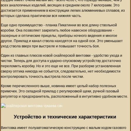
всех аналогичных изделий, весящих в среднем около 7 килограмм. Это
достигается применением в конструкции легких алюминиевых сплавов, из
которых сделана практически вся нижняя часть.
Еще одно преимущество - планка Пикатинни во всю длину ствольной
коробки. Она позволяет закрепить любое навесное оборудование -
лазерные и оптические прицелы, приборы ночного видения и многое
другое. Приклад и канал ствола находятся на одной оси. Это уменьшает
уход ствола вверх при выстреле и повышает точность боя.
Один из главных плюсов новой снайперской винтовки - удобство ухода и
чистки. Теперь для доступа к ударно-спусковому устройству достаточно
переломить коробку. Но и это еще не все. При разборке установленная
сверху оптика никогда не собьется, следовательно, нет необходимости
контролировать точность выстрела после чистки.
Кроме перечисленного выше, новинка имеет целый набор полезных
примочек. Это складной приклад с регулировкой щеки, ручной газовый
регулятор и предохранитель, расположенный в интуитивно удобном месте.
Устройство и технические характеристики
Винтовка имеет полуавтоматическую конструкцию с малым ходом газового