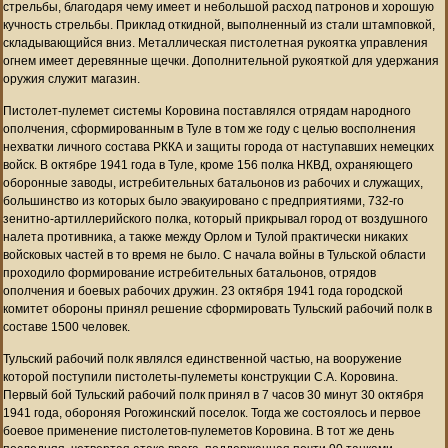
стрельбы, благодаря чему имеет и небольшой расход патронов и хорошую
кучность стрельбы. Приклад откидной, выполненный из стали штамповкой,
складывающийся вниз. Металлическая пистолетная рукоятка управления
огнем имеет деревянные щечки. Дополнительной рукояткой для удержания
оружия служит магазин.
Пистолет-пулемет системы Коровина поставлялся отрядам народного
ополчения, сформированным в Туле в том же году с целью восполнения
нехватки личного состава РККА и защиты города от наступавших немецких
войск. В октябре 1941 года в Туле, кроме 156 полка НКВД, охраняющего
оборонные заводы, истребительных батальонов из рабочих и служащих,
большинство из которых было эвакуировано с предприятиями, 732-го
зенитно-артиллерийского полка, который прикрывал город от воздушного
налета противника, а также между Орлом и Тулой практически никаких
войсковых частей в то время не было. С начала войны в Тульской области
проходило формирование истребительных батальонов, отрядов
ополчения и боевых рабочих дружин. 23 октября 1941 года городской
комитет обороны принял решение сформировать Тульский рабочий полк в
составе 1500 человек.
Тульский рабочий полк являлся единственной частью, на вооружение
которой поступили пистолеты-пулеметы конструкции С.А. Коровина.
Первый бой Тульский рабочий полк принял в 7 часов 30 минут 30 октября
1941 года, обороняя Рогожинский поселок. Тогда же состоялось и первое
боевое применение пистолетов-пулеметов Коровина. В тот же день