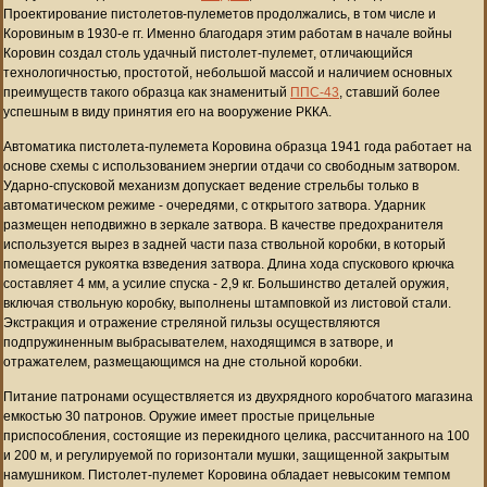
Проектирование пистолетов-пулеметов продолжались, в том числе и
Коровиным в 1930-е гг. Именно благодаря этим работам в начале войны
Коровин создал столь удачный пистолет-пулемет, отличающийся
технологичностью, простотой, небольшой массой и наличием основных
преимуществ такого образца как знаменитый
ППС-43
, ставший более
успешным в виду принятия его на вооружение РККА.
Автоматика пистолета-пулемета Коровина образца 1941 года работает на
основе схемы с использованием энергии отдачи со свободным затвором.
Ударно-спусковой механизм допускает ведение стрельбы только в
автоматическом режиме - очередями, с открытого затвора. Ударник
размещен неподвижно в зеркале затвора. В качестве предохранителя
используется вырез в задней части паза ствольной коробки, в который
помещается рукоятка взведения затвора. Длина хода спускового крючка
составляет 4 мм, а усилие спуска - 2,9 кг. Большинство деталей оружия,
включая ствольную коробку, выполнены штамповкой из листовой стали.
Экстракция и отражение стреляной гильзы осуществляются
подпружиненным выбрасывателем, находящимся в затворе, и
отражателем, размещающимся на дне стольной коробки.
Питание патронами осуществляется из двухрядного коробчатого магазина
емкостью 30 патронов. Оружие имеет простые прицельные
приспособления, состоящие из перекидного целика, рассчитанного на 100
и 200 м, и регулируемой по горизонтали мушки, защищенной закрытым
намушником. Пистолет-пулемет Коровина обладает невысоким темпом