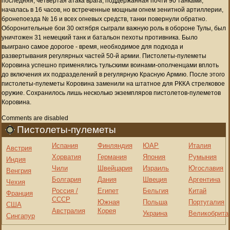
последняя, четвертая атака врага, поддержанная почти 90 танками,
началась в 16 часов, но встреченные мощным огнем зенитной артиллерии,
бронепоезда № 16 и всех огневых средств, танки повернули обратно.
Оборонительные бои 30 октября сыграли важную роль в обороне Тулы, был
уничтожен 31 немецкий танк и батальон пехоты противника. Было
выиграно самое дорогое - время, необходимое для подхода и
развертывания регулярных частей 50-й армии. Пистолеты-пулеметы
Коровина успешно применялись тульскими воинами-ополченцами вплоть
до включения их подразделений в регулярную Красную Армию. После этого
пистолеты-пулеметы Коровина заменили на штатное для РККА стрелковое
оружие. Сохранилось лишь несколько экземпляров пистолетов-пулеметов
Коровина.
Comments are disabled
Пистолеты-пулеметы
Испания
Финляндия
ЮАР
Италия
Австрия
Хорватия
Германия
Япония
Румыния
Индия
Чили
Швейцария
Израиль
Югославия
Венгрия
Болгария
Дания
Швеция
Аргентина
Чехия
Россия /
Египет
Бельгия
Китай
Франция
СССР
Южная
Польша
Португалия
США
Австралия
Корея
Украина
Великобрита
Сингапур