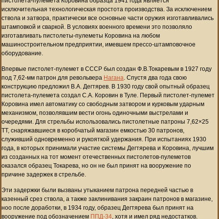
пистолета-пулемета Коровина образца 1941 года является
исключительная технологическая простота производства. За исключением
ствола и затвора, практически все основные части оружия изготавливались
штамповкой и сваркой. В условиях военного времени это позволяло
изготавливать пистолеты-пулеметы Коровина на любом
машиностроительном предприятии, имевшем прессо-штамповочное
оборудование.
Впервые пистолет-пулемет в СССР был создан Ф.В.Токаревым в 1927 году
под 7,62-мм патрон для револьвера
Нагана
. Спустя два года свою
конструкцию предложил В.А. Дегтярев. В 1930 году свой опытный образец
пистолета-пулемета создал С.А. Коровин в Туле. Первый пистолет-пулемет
Коровина имел автоматику со свободным затвором и курковым ударным
механизмом, позволявшим вести огонь одиночными выстрелами и
очередями. Для стрельбы использовались пистолетные патроны 7,62×25
ТТ, снаряжавшиеся в коробчатый магазин емкостью 30 патронов,
служивший одновременно и рукояткой удержания. При испытаниях 1930
года, в которых принимали участие системы Дегтярева и Коровина, лучшим
из созданных на тот момент отечественных пистолетов-пулеметов
оказался образец Токарева, но он не был принят на вооружение по
причине задержек в стрельбе.
Эти задержки были вызваны утыканием патрона передней частью в
казенный срез ствола, а также заклинивания закраин патронов в магазине,
ноо после доработки, в 1934 году, образец Дегтярева был принят на
вооружение под обозначением
ППД-34
, хотя и имел ряд недостатков.