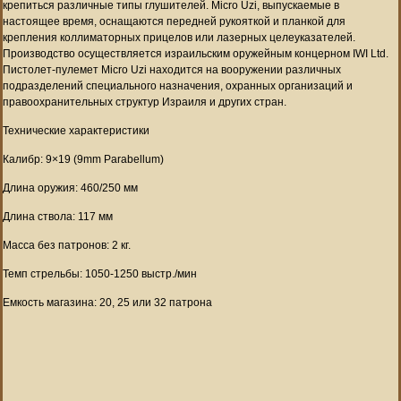
крепиться различные типы глушителей. Micro Uzi, выпускаемые в
настоящее время, оснащаются передней рукояткой и планкой для
крепления коллиматорных прицелов или лазерных целеуказателей.
Производство осуществляется израильским оружейным концерном IWI Ltd.
Пистолет-пулемет Micro Uzi находится на вооружении различных
подразделений специального назначения, охранных организаций и
правоохранительных структур Израиля и других стран.
Технические характеристики
Калибр: 9×19 (9mm Parabellum)
Длина оружия: 460/250 мм
Длина ствола: 117 мм
Масса без патронов: 2 кг.
Темп стрельбы: 1050-1250 выстр./мин
Емкость магазина: 20, 25 или 32 патрона