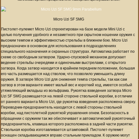
Micro Uzi SF SMG
Пистолет-пулемет Micro Uzi спроектирован на базе модели Mini Uzi с
целью получения удобного и незаметного при скрытном ношении оружия с
высоким темпом и эффективностью стрельбы в ближнем бою. Micro Uzi
предназначен в основном для использования в подразделениях
специального назначения и охранных структурах. Автоматика работает по
схеме со свободным затвором. Ударно-спусковой механизм допускает
ведение стрельбы очередями и одиночными выстрелами, с открытого
затвора. Когда затвор находится в крайнем переднем положении, большая
его часть размещается над стволом, что позволило уменьшить длину
оружия. В затворе Micro Uzi для снижения темпа стрельбы, так как сам
затвор в этом варианте имеет малый вес и короткий ход, имеется особый
утяжеляющий вкладыш из вольфрама. Рукоятка взведения затвора Micro
Uzi SF SMG размещается на левой стороне ствольной коробки, в отличии
от раннего варианта Micro Uzi, где рукоятка взведения расположена сверху.
Переводчик-предохранитель находится с левой стороны ствольной
коробки, над пистолетной рукояткой управления огнем. Безопасность в
обращении с оружием так же обеспечивает и автоматический рукояточный
предохранитель, клавиша которого расположена в задней части рукоятки.
Ствольная коробка изготавливается штамповкой. Пистолет-пулемет
оснащен складывающимся вправо стальным прикладом. К оружию могут