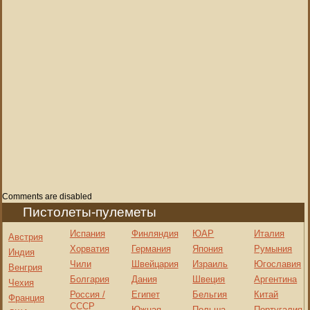
Comments are disabled
Пистолеты-пулеметы
Испания
Финляндия
ЮАР
Италия
Австрия
Хорватия
Германия
Япония
Румыния
Индия
Чили
Швейцария
Израиль
Югославия
Венгрия
Болгария
Дания
Швеция
Аргентина
Чехия
Россия /
Египет
Бельгия
Китай
Франция
СССР
Южная
Польша
Португалия