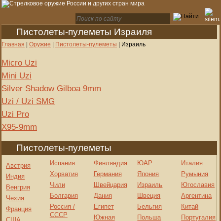
Пистолеты-пулеметы Израиля
Главная
|
Оружие
|
Пистолеты-пулеметы
|
Израиль
Micro Uzi
Mini Uzi
Silver Shadow Gilboa 9mm
Uzi / Uzi SMG
Uzi Pro
X95-9mm
Пистолеты-пулеметы
Испания
Финляндия
ЮАР
Италия
Австрия
Хорватия
Германия
Япония
Румыния
Индия
Чили
Швейцария
Израиль
Югославия
Венгрия
Болгария
Дания
Швеция
Аргентина
Чехия
Россия /
Египет
Бельгия
Китай
Франция
СССР
Южная
Польша
Португалия
США