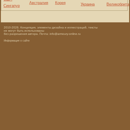
Австралия
Корея
Украина
Великобрита
Сингапур
2010-2026. Концепция, элементы дизайна и иллюстраций, тексты
не могут быть использованы
без разрешения автора. Почта: info@armoury-online.ru
Информация о сайте