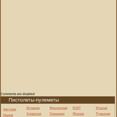
Comments are disabled
Пистолеты-пулеметы
Испания
Финляндия
ЮАР
Италия
Австрия
Хорватия
Германия
Япония
Румыния
Индия