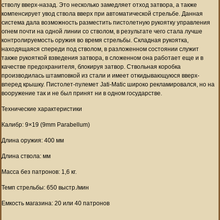
стволу вверх-назад. Это несколько замедляет отход затвора, а также
компенсирует увод ствола вверх при автоматической стрельбе. Данная
система дала возможность разместить пистолетную рукоятку управления
огнем почти на одной линии со стволом, в результате чего стала лучше
контролируемость оружия во время стрельбы. Складная рукоятка,
находящаяся спереди под стволом, в разложенном состоянии служит
также рукояткой взведения затвора, в сложенном она работает еще и в
качестве предохранителя, блокируя затвор. Ствольная коробка
производилась штамповкой из стали и имеет откидывающуюся вверх-
вперед крышку. Пистолет-пулемет Jati-Matic широко рекламировался, но на
вооружение так и не был принят ни в одном государстве.
Технические характеристики
Калибр: 9×19 (9mm Parabellum)
Длина оружия: 400 мм
Длина ствола: мм
Масса без патронов: 1,6 кг.
Темп стрельбы: 650 выстр./мин
Емкость магазина: 20 или 40 патронов