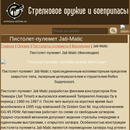
Пистолет-пулемет Jati-Matic
Главная
|
Оружие
|
Пистолеты-пулеметы
|
Финляндия
|
Jati-Matic
Пистолет-пулемет Jati-Matic (Финляндия)
Пистолет-пулемет Jati-Matic с присоединенным коллиматорным прицелом
закрытого типа, лазерным целеуказателем и глушителем Reflex
Suppressors
Пистолет-пулемет Jati-Matic разработан финским конструктором Яли
Тимаари (Jali Timari) и выпускался компанией Tampeeren Asepaja Oy в
период с 1980 по 1987 гг. После чего выпуск на короткое время был
возобновлен в 1995 году компанией Oy Golden Gun ltd. под обозначением
GG-95 PDW. Автоматика работает по схеме со свободным затвором.
Ударно-спусковой механизм допускает ведение стрельбы очередями и
одиночными выстрелами, с открытого затвора. Особенностью конструкции
пистолета-пулемета Jati-Matic является перемещение затвора под углом к