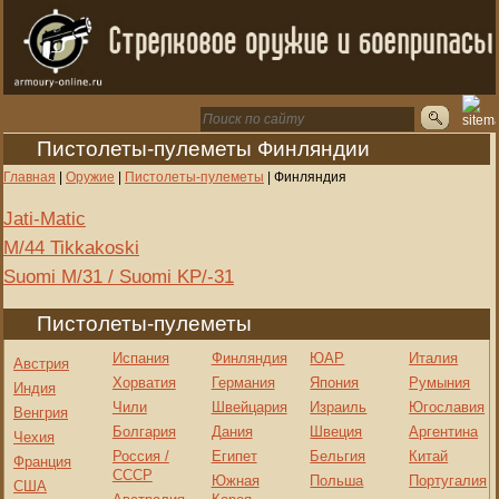
Пистолеты-пулеметы Финляндии
Главная
|
Оружие
|
Пистолеты-пулеметы
|
Финляндия
Jati-Matic
M/44 Tikkakoski
Suomi M/31 / Suomi KP/-31
Пистолеты-пулеметы
Испания
Финляндия
ЮАР
Италия
Австрия
Хорватия
Германия
Япония
Румыния
Индия
Чили
Швейцария
Израиль
Югославия
Венгрия
Болгария
Дания
Швеция
Аргентина
Чехия
Россия /
Египет
Бельгия
Китай
Франция
СССР
Южная
Польша
Португалия
США