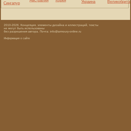
Австралия
Корея
Украина
Великобрита
Сингапур
2010-2026. Концепция, элементы дизайна и иллюстраций, тексты
не могут быть использованы
без разрешения автора. Почта: info@armoury-online.ru
Информация о сайте