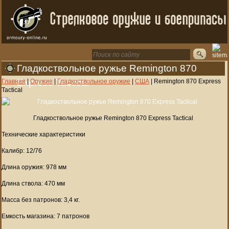
Гладкоствольное ружье Remington 870
Express Tactical
Главная
|
Оружие
|
Гладкоствольное оружие
|
США
|
Remington 870 Express
Tactical
Гладкоствольное ружье Remington 870 Express Tactical
Технические характеристики
Калибр: 12/76
Длина оружия: 978 мм
Длина ствола: 470 мм
Масса без патронов: 3,4 кг.
Емкость магазина: 7 патронов