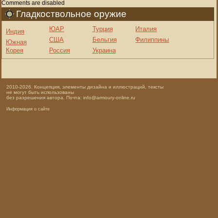
Comments are disabled
Гладкоствольное оружие
ЮАР
Турция
Италия
Индия
США
Бельгия
Филиппины
Южная
Корея
Россия
Украина
2010-2026. Концепция, элементы дизайна и иллюстраций, тексты
не могут быть использованы
без разрешения автора. Почта: info@armoury-online.ru
Информация о сайте