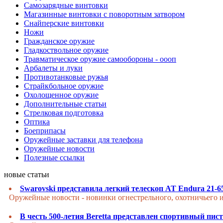
Самозарядные винтовки
Магазинные винтовки с поворотным затвором
Снайперские винтовки
Ножи
Гражданское оружие
Гладкоствольное оружие
Травматическое оружие самообороны - оооп
Арбалеты и луки
Противотанковые ружья
Страйкбольное оружие
Охолощенное оружие
Дополнительные статьи
Стрелковая подготовка
Оптика
Боеприпасы
Оружейные заставки для телефона
Оружейные новости
Полезные ссылки
новые статьи
Swarovski представила легкий телескоп AT Endura 21-6
Оружейные новости - новинки огнестрельного, охотничьего 
В честь 500-летия Beretta представлен спортивный пис