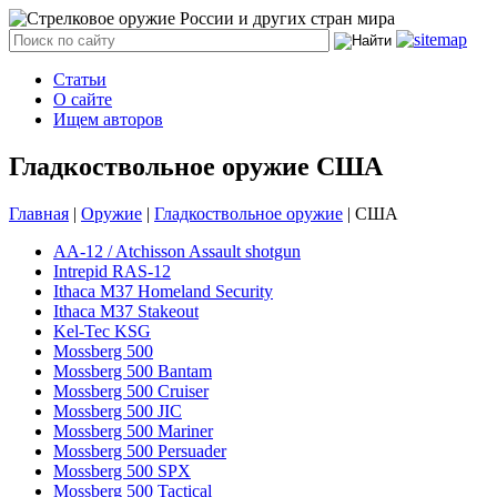
Статьи
О сайте
Ищем авторов
Гладкоствольное оружие США
Главная
|
Оружие
|
Гладкоствольное оружие
|
США
AA-12 / Atchisson Assault shotgun
Intrepid RAS-12
Ithaca M37 Homeland Security
Ithaca M37 Stakeout
Kel-Tec KSG
Mossberg 500
Mossberg 500 Bantam
Mossberg 500 Cruiser
Mossberg 500 JIC
Mossberg 500 Mariner
Mossberg 500 Persuader
Mossberg 500 SPX
Mossberg 500 Tactical