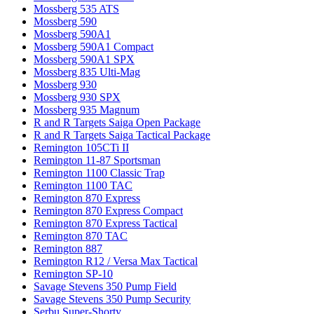
Mossberg 535 ATS
Mossberg 590
Mossberg 590A1
Mossberg 590A1 Compact
Mossberg 590A1 SPX
Mossberg 835 Ulti-Mag
Mossberg 930
Mossberg 930 SPX
Mossberg 935 Magnum
R and R Targets Saiga Open Package
R and R Targets Saiga Tactical Package
Remington 105CTi II
Remington 11-87 Sportsman
Remington 1100 Classic Trap
Remington 1100 TAC
Remington 870 Express
Remington 870 Express Compact
Remington 870 Express Tactical
Remington 870 TAC
Remington 887
Remington R12 / Versa Max Tactical
Remington SP-10
Savage Stevens 350 Pump Field
Savage Stevens 350 Pump Security
Serbu Super-Shorty