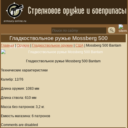
Гладкоствольное ружье Mossberg 500
Bantam
Главная
|
Оружие
|
Гладкоствольное оружие
|
США
|
Mossberg 500 Bantam
Гладкоствольное ружье Mossberg 500 Bantam
Технические характеристики
Калибр: 12/76
Длина оружия: 1083 мм
Длина ствола: 610 мм
Масса без патронов: 3,2 кг.
Емкость магазина: 6 патронов
Comments are disabled