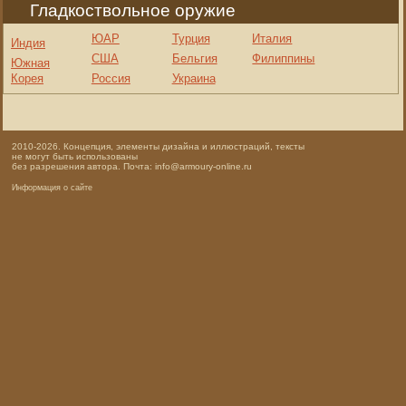
Гладкоствольное оружие
ЮАР
Турция
Италия
Индия
США
Бельгия
Филиппины
Южная
Корея
Россия
Украина
2010-2026. Концепция, элементы дизайна и иллюстраций, тексты
не могут быть использованы
без разрешения автора. Почта: info@armoury-online.ru
Информация о сайте