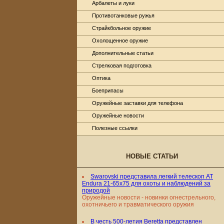
Арбалеты и луки
Противотанковые ружья
Страйкбольное оружие
Охолощенное оружие
Дополнительные статьи
Стрелковая подготовка
Оптика
Боеприпасы
Оружейные заставки для телефона
Оружейные новости
Полезные ссылки
НОВЫЕ СТАТЬИ
Swarovski представила легкий телескоп AT
Endura 21-65x75 для охоты и наблюдений за
природой
Оружейные новости - новинки огнестрельного,
охотничьего и травматического оружия
В честь 500-летия Beretta представлен