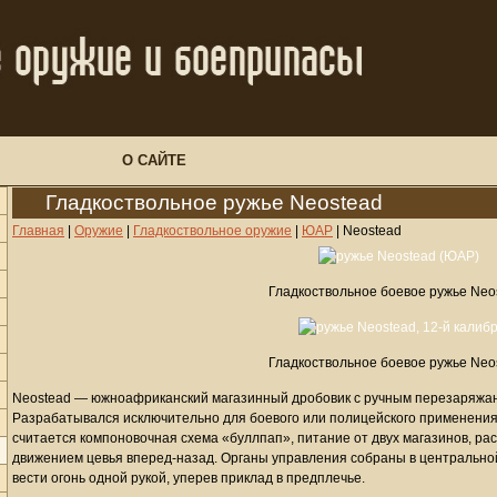
О САЙТЕ
Гладкоствольное ружье Neostead
Главная
|
Оружие
|
Гладкоствольное оружие
|
ЮАР
|
Neostead
Гладкоствольное боевое ружье Neo
Гладкоствольное боевое ружье Neo
Neostead — южноафриканский магазинный дробовик с ручным перезаряжани
Разрабатывался исключительно для боевого или полицейского применени
считается компоновочная схема «буллпап», питание от двух магазинов, р
движением цевья вперед-назад. Органы управления собраны в центрально
вести огонь одной рукой, уперев приклад в предплечье.