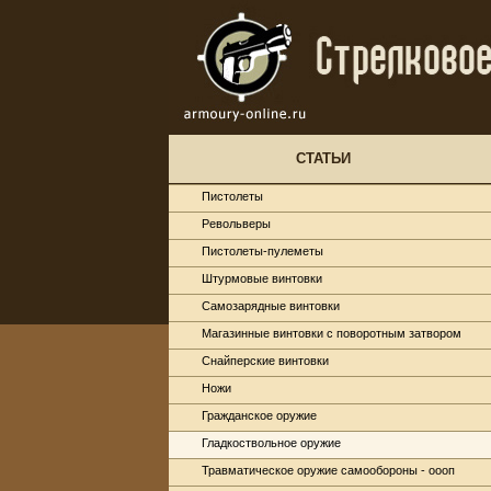
СТАТЬИ
Пистолеты
Револьверы
Пистолеты-пулеметы
Штурмовые винтовки
Самозарядные винтовки
Магазинные винтовки с поворотным затвором
Снайперские винтовки
Ножи
Гражданское оружие
Гладкоствольное оружие
Травматическое оружие самообороны - оооп