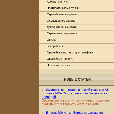
Арбалеты и луки
Противотанковые ружья
Страйкбольное оружие
Охолощенное оружие
Дополнительные статьи
Стрелковая подготовка
Оптика
Боеприпасы
Оружейные заставки для телефона
Оружейные новости
Полезные ссылки
НОВЫЕ СТАТЬИ
Swarovski представила легкий телескоп AT
Endura 21-65x75 для охоты и наблюдений за
природой
Оружейные новости - новинки огнестрельного,
охотничьего и травматического оружия
В честь 500-летия Beretta представлен