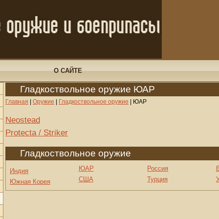
О САЙТЕ
Гладкоствольное оружие ЮАР
Главная
|
Оружие
|
Гладкоствольное оружие
|
ЮАР
Neostead
Protecta / Striker
Гладкоствольное оружие
ЮАР
Россия
Индия
США
Турция
Южная Корея