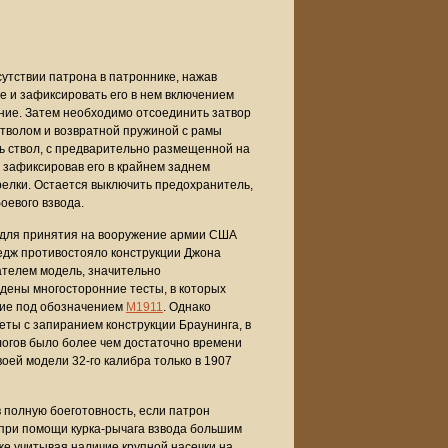
сутствии патрона в патроннике, нажав
ие и зафиксировать его в нем включением
ние. Затем необходимо отсоединить затвор
о стволом и возвратной пружиной с рамы
ть ствол, с предварительно размещенной на
, зафиксировав его в крайнем заднем
трелки. Остается выключить предохранитель,
оевого взвода.
 для принятия на вооружение армии США
ведж противостояло конструкции Джона
ателем модель, значительно
ены многосторонние тесты, в которых
ние под обозначением
M1911
. Однако
еты с запиранием конструкции Браунинга, в
нологов было более чем достаточно времени
воей модели 32-го калибра только в 1907
в полную боеготовность, если патрон
о при помощи курка-рычага взвода большим
же учитывая наличие крупной насечки на