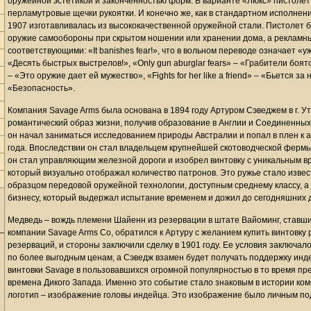
оружейной эстетикой и законченностью форм. В варианте «Люкс» пистолет
перламутровые щечки рукоятки. И конечно же, как в стандартном исполнени
1907 изготавливалась из высококачественной оружейной стали. Пистолет 
оружие самообороны при скрытом ношении или хранении дома, а рекламн
соответствующими: «It banishes fear!», что в вольном переводе означает «уж
«Десять быстрых выстрелов!», «Only gun aburglar fears» – «Грабители боятс
– «Это оружие дает ей мужество», «Fights for her like a friend» – «Бьется за 
«Безопасность».
Компания Savage Arms была основана в 1894 году Артуром Сэведжем в г. Ут
романтический образ жизни, получив образование в Англии и Соединенных 
он начал заниматься исследованием природы Австралии и попал в плен к 
года. Впоследствии он стал владельцем крупнейшей скотоводческой фермы 
он стал управляющим железной дороги и изобрел винтовку с уникальным 
который визуально отображал количество патронов. Это ружье стало извес
образцом передовой оружейной технологии, доступным среднему классу, 
бизнесу, который выдержал испытание временем и дожил до сегодняшних 
Медведь – вождь племени Шайенн из резервации в штате Вайоминг, ставш
компании Savage Arms Co, обратился к Артуру с желанием купить винтовку
резерваций, и стороны заключили сделку в 1901 году. Ее условия заключало
по более выгодным ценам, а Сэведж взамен будет получать поддержку инд
винтовки Savage в пользовавшихся огромной популярностью в то время пр
времена Дикого Запада. Именно это событие стало знаковым в истории комп
логотип – изображение головы индейца. Это изображение было личным по