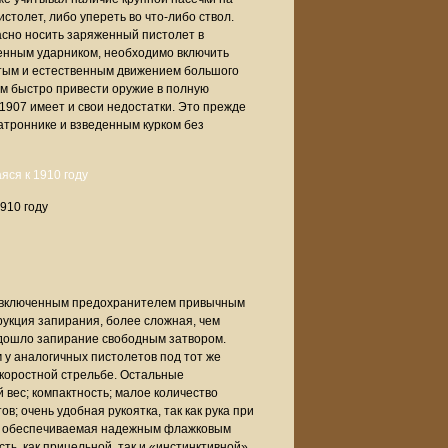
столет, либо упереть во что-либо ствол.
асно носить заряженный пистолет в
денным ударником, необходимо включить
стым и естественным движением большого
ым быстро привести оружие в полную
 1907 имеет и свои недостатки. Это прежде
атроннике и взведенным курком без
910 году
с включенным предохранителем привычным
трукция запирания, более сложная, чем
одошло запирание свободным затвором.
 у аналогичных пистолетов под тот же
скоростной стрельбе. Остальные
вес; компактность; малое количество
в; очень удобная рукоятка, так как рука при
и, обеспечиваемая надежным флажковым
ь, как прицельной, так и «инстинктивной»