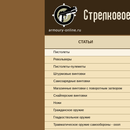
СТАТЬИ
Пистолеты
Револьверы
Пистолеты-пулеметы
Штурмовые винтовки
Самозарядные винтовки
Магазинные винтовки с поворотным затвором
Снайперские винтовки
Ножи
Гражданское оружие
Гладкоствольное оружие
Травматическое оружие самообороны - оооп