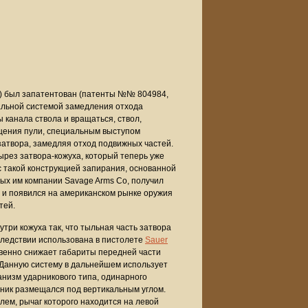
le) был запатентован (патенты №№ 804984,
нальной системой замедления отхода
 канала ствола и вращаться, ствол,
щения пули, специальным выступом
затвора, замедляя отход подвижных частей.
вырез затвора-кожуха, который теперь уже
с такой конструкцией запирания, основанной
ых им компании Savage Arms Co, получил
 и появился на американском рынке оружия
тей.
утри кожуха так, что тыльная часть затвора
оследствии использована в пистолете
Sauer
твенно снижает габариты передней части
 Данную систему в дальнейшем использует
анизм ударникового типа, одинарного
арник размещался под вертикальным углом.
ем, рычаг которого находится на левой