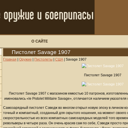
О САЙТЕ
Пистолет Savage 1907
Главная
|
Оружие
|
Пистолеты
|
США
|
Savage 1907
Пистолет Savage 1907
Пистолет Savage 1907 с магазином емкостью 10 патронов, изготовленн
именовались «le Pistolet Militaire Savage», отличается наличием указател
Самозарядный пистолет Сэведж во многом открыл новую эпоху в личном к
точный и компактный, созданный для скрытого ношения, на момент своего
скорострельностью из всех компактных самозарядных моделей того времен
револьверы в четыре раза. Он очень красив сам по себе, Сэведж просто пр