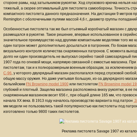
стороне рамы, над затыльником рукоятки. Ход спускового крючка нельзя наз
тяжелый, а скорее оптимальный для пистолета самообороны. Точность стр
компактного пистолета данного предназначения. На дистанции 9 метров 
Remington с оболочечными пулями массой 4,6 г., диаметр группы попаданий
Особенностью пистолета так же был отъемный коробчатый магазин с дву
размещался в рукоятке. Такое решение, впервые использованное в серийн
значительное преимущество над другими компактными моделями того же к
один патрон может дополнительно досылаться в патронник. По бокам маг
визуального контроля количества снаряженных патронов. С момента выход
долго ни один производитель не выпускал серийно такой самозарядный пи
1907 года по огневой мощи, напрямую связанной с емкостью магазина. При 
пистолетам, так и к полноразмерным военным образцам, за исключением р
C-96
, у которого двухрядный магазин располагался перед спусковой скобой
общую массу оружия. Но даже учитывая большую, из-за двухрядного магазин
бельгийским
FN Browning model 1900
или пистолетом
FN Browning model 1
глубокий и плотный. Защелка магазина расположена внизу рукоятки, в ее п
снаряженным магазином весит 656 г., при общей длине 165 мм, что прево
начала XX века. В 1913 году началось производство варианта под патрон
.
мм модели не пользовались такой популярностью как пистолеты под патр
изготовлено только 9800 таких пистолетов.
Реклама пистолета Savage 1907 из катало