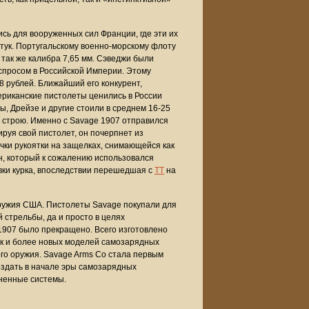
сь для вооруженных сил Франции, где эти их
 штук. Португальскому военно-морскому флоту
 так же калибра 7,65 мм. Сэведжи были
спросом в Российской Империи. Этому
8 рублей. Ближайший его конкурент,
мериканские пистолеты ценились в России
ы, Дрейзе и другие стоили в среднем 16-25
 строю. Именно с Savage 1907 отправился
ируя свой пистолет, он почерпнет из
ечки рукоятки на защелках, снимающейся как
н, который к сожалению использовался
овки курка, впоследствии перешедшая с
ТТ
на
оружия США. Пистолеты Savage покупали для
стрельбы, да и просто в целях
 1907 было прекращено. Всего изготовлено
ск и более новых моделей самозарядных
го оружия. Savage Arms Co стала первым
оздать в начале эры самозарядных
ненные системы.