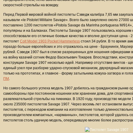
скоростной стрельбы на вскидку.
Перед Первой мировой войной пистолеты Сэведж калибра 7,65 мм закупали
называли «le Pistolet Militaire Savage». Всего было закуплено около 27000
поставлено 1200 пистолетов «Pistola Savage da Marinha portuguesa M/914»,
популярны и на Балканах. Пистолеты Savage 1907 пользовались хорошим 
способствовали его отличные боевые качества и вполне доступная цена - 2
пистолет
Colt Model 1903 Pocket Hammerless
стоил 34 рубля. В то время а
гораздо больше европейских и это отражалось на цене - Браунинги, Маузер
рублей. Сэведж 1907 был в списке разрешенных для ношения офицерами в
на войну казачий сотник Федор Васильевич Токарев. Впоследствии, констру
конструкции Savage 1907 несколько идей. Например отсутствие винтов - щ
единый узел при разборке ударно-спусковой механизм, двухрядный магази
только на прототипах, и главное - форму затыльника кожуха-затвора и гол
ПМ
.
Но самого большого успеха модель 1907 добилось на гражданском рынке 
самообороны при постоянном ношении или хранении дома, для спортивной 
развлекательной стрельбы на пикниках. В 1920 году, производство модели
около 235000 пистолетов Savage 1907. Через восемь лет остановили выпу
пистолетов, с переходом компании на изготовление только длинноствольно
производителем компактных, «карманных», пистолетов, которой удалось с
пистолетов столь удачную модель, опередившую многие более распростра