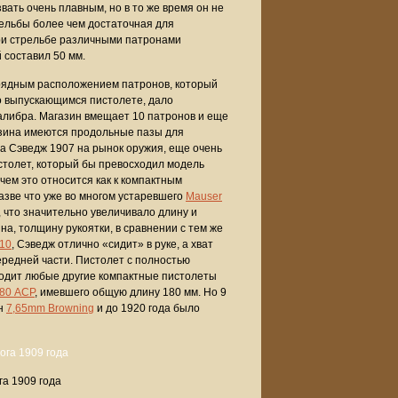
вать очень плавным, но в то же время он не
ельбы более чем достаточная для
при стрельбе различными патронами
 составил 50 мм.
хрядным расположением патронов, который
о выпускающимся пистолете, дало
алибра. Магазин вмещает 10 патронов и еще
азина имеются продольные пазы для
а Сэведж 1907 на рынок оружия, еще очень
столет, который бы превосходил модель
чем это относится как к компактным
азве что уже во многом устаревшего
Mauser
, что значительно увеличивало длину и
а, толщину рукоятки, в сравнении с тем же
910
, Сэведж отлично «сидит» в руке, а хват
ередней части. Пистолет с полностью
сходит любые другие компактные пистолеты
380 ACP
, имевшего общую длину 180 мм. Но 9
он
7,65mm Browning
и до 1920 года было
га 1909 года