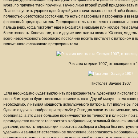
курке, по причине тугой пружины. Нужно либо второй рукой придерживать пи
Плавно спустить ударник одной рукой уже значительно легче. Чтобы безоп
полностью боеготовом состоянии, то есть с патроном в патроннике и взве
флажковый предохранитель. Предохранитель так же легко выключить про
пальца вниз, когда пистолет еще находится в кармане или кобуре, тем сам
боеготовность. Конечно же, как и другие пистолеты начала XX века, модель
всего невозможность безопасно постоянно носить пистолет с патроном в п
включенного флажкового предохранителя.
Реклама модели 1907, относящаяся к 1
Пистолет Savage 1907
Если необходимо будет выключить предохранитель, удерживая пистолет 
способом, нужно будет несколько изменить хват. Другой минус – сама конс
необходимо, учитывая мощность используемого патрона. Тут вполне бы п
Однако отдача и подброс при стрельбе у Сэведжа значительно меньше, чем
боеприпас, а это дает большое преимущество по точности и кучности при 
преимущества пистолета: простота в обращении; отличный баланс и малый 
деталей; легкость перезарядки; простота разборки и сборки без инструменто
удержании занимает естественное положение; безопасность в обращени
предохранителем, легко выключаемым при необходимости; отличная точност