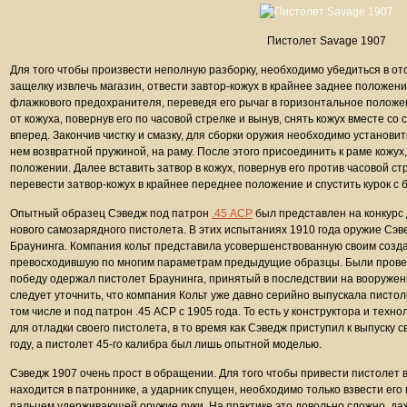
Пистолет Savage 1907
Для того чтобы произвести неполную разборку, необходимо убедиться в от
защелку извлечь магазин, отвести завтор-кожух в крайнее заднее положен
флажкового предохранителя, переведя его рычаг в горизонтальное положе
от кожуха, повернув его по часовой стрелке и вынув, снять кожух вместе с
вперед. Закончив чистку и смазку, для сборки оружия необходимо установи
нем возвратной пружиной, на раму. После этого присоединить к раме кожух
положении. Далее вставить затвор в кожух, повернув его против часовой с
перевести затвор-кожух в крайнее переднее положение и спустить курок с б
Опытный образец Сэведж под патрон
.45 ACP
был представлен на конкурс
нового самозарядного пистолета. В этих испытаниях 1910 года оружие Сэ
Браунинга. Компания кольт представила усовершенствованную своим созд
превосходившую по многим параметрам предыдущие образцы. Были провед
победу одержал пистолет Браунинга, принятый в последствии на вооруже
следует уточнить, что компания Кольт уже давно серийно выпускала пистол
том числе и под патрон .45 ACP с 1905 года. То есть у конструктора и тех
для отладки своего пистолета, в то время как Сэведж приступил к выпуску с
году, а пистолет 45-го калибра был лишь опытной моделью.
Сэведж 1907 очень прост в обращении. Для того чтобы привести пистолет 
находится в патроннике, а ударник спущен, необходимо только взвести ег
пальцем удерживающей оружие руки. На практике это довольно сложно, да