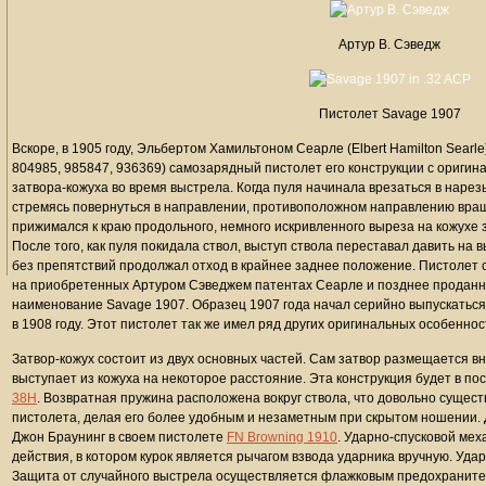
Артур В. Сэведж
Пистолет Savage 1907
Вскоре, в 1905 году, Эльбертом Хамильтоном Сеарле (Elbert Hamilton Sear
804985, 985847, 936369) самозарядный пистолет его конструкции с ориги
затвора-кожуха во время выстрела. Когда пуля начинала врезаться в нарезы
стремясь повернуться в направлении, противоположном направлению вра
прижимался к краю продольного, немного искривленного выреза на кожухе 
После того, как пуля покидала ствол, выступ ствола переставал давить на 
без препятствий продолжал отход в крайнее заднее положение. Пистолет 
на приобретенных Артуром Сэведжем патентах Сеарле и позднее проданн
наименование Savage 1907. Образец 1907 года начал серийно выпускаться
в 1908 году. Этот пистолет так же имел ряд других оригинальных особеннос
Затвор-кожух состоит из двух основных частей. Сам затвор размещается вн
выступает из кожуха на некоторое расстояние. Эта конструкция будет в п
38H
. Возвратная пружина расположена вокруг ствола, что довольно сущес
пистолета, делая его более удобным и незаметным при скрытом ношении.
Джон Браунинг в своем пистолете
FN Browning 1910
. Ударно-спусковой мех
действия, в котором курок является рычагом взвода ударника вручную. Уд
Защита от случайного выстрела осуществляется флажковым предохранител