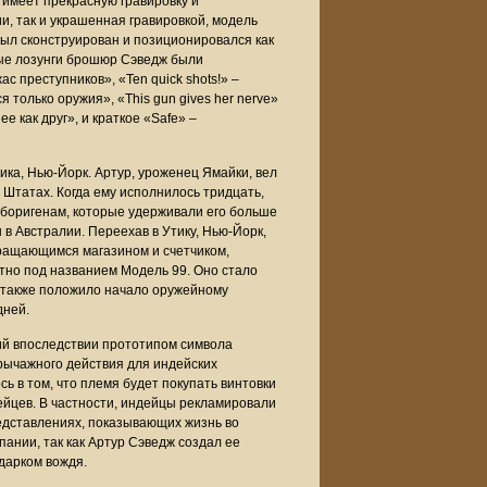
 имеет прекрасную гравировку и
и, так и украшенная гравировкой, модель
был сконструирован и позиционировался как
ые лозунги брошюр Сэведж были
ас преступников», «Ten quick shots!» –
я только оружия», «This gun gives her nerve»
нее как друг», и краткое «Safe» –
ика, Нью-Йорк. Артур, уроженец Ямайки, вел
Штатах. Когда ему исполнилось тридцать,
аборигенам, которые удерживали его больше
в Австралии. Переехав в Утику, Нью-Йорк,
вращающимся магазином и счетчиком,
тно под названием Модель 99. Оно стало
а также положило начало оружейному
дней.
ий впоследствии прототипом символа
 рычажного действия для индейских
сь в том, что племя будет покупать винтовки
ейцев. В частности, индейцы рекламировали
едставлениях, показывающих жизнь во
ании, так как Артур Сэведж создал ее
дарком вождя.