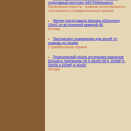
спортивный пистолет 94X Performance
Оружейные новости - новинки огнестрельного,
охотничьего и травматического оружия
Steiner представила бинокль eDiscovery
10x42 со встроенной камерой 4K
Оптика
Тактическое снаряжение для airsoft: от
новичка до профи
Страйкбольное оружие
Практический обзор оптических прицелов
DDoptics: Nighteagle V6 5-30x50 NFX, DDMP 5-
30x56 и DDMP 4-40x50
Оптика