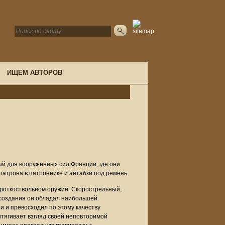
ИЩЕМ АВТОРОВ
ый для вооруженных сил Франции, где они
я патрона в патроннике и антабки под ремень.
ороткоствольном оружии. Скорострельный,
 создания он обладал наибольшей
и и превосходил по этому качеству
итягивает взгляд своей неповторимой