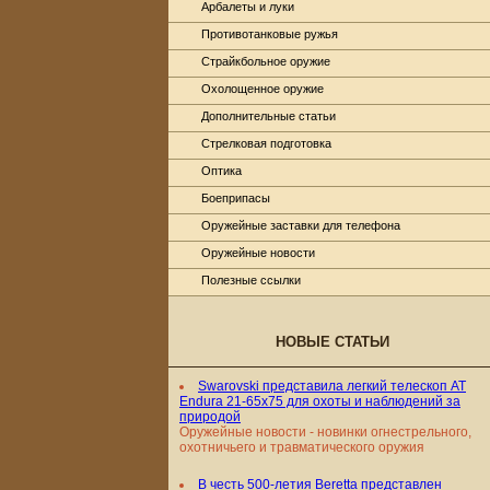
Арбалеты и луки
Противотанковые ружья
Страйкбольное оружие
Охолощенное оружие
Дополнительные статьи
Стрелковая подготовка
Оптика
Боеприпасы
Оружейные заставки для телефона
Оружейные новости
Полезные ссылки
НОВЫЕ СТАТЬИ
Swarovski представила легкий телескоп AT
Endura 21-65x75 для охоты и наблюдений за
природой
Оружейные новости - новинки огнестрельного,
охотничьего и травматического оружия
В честь 500-летия Beretta представлен