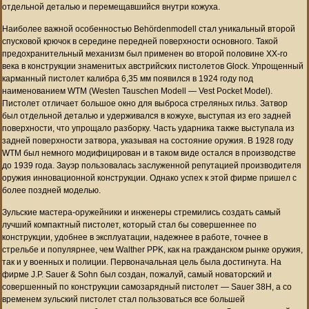
отдельной деталью и перемещавшийся внутри кожуха.
Наиболее важной особенностью Behördenmodell стал уникальный второй
спусковой крючок в середине передней поверхности основного. Такой
предохранительный механизм был применен во второй половине XX-го
века в конструкции знаменитых австрийских пистолетов Glock. Упрощенный
карманный пистолет калибра 6,35 мм появился в 1924 году под
наименованием WTM (Westen Tauschen Modell — Vest Pocket Model).
Пистолет отличает большое окно для выброса стреляных гильз. Затвор
был отдельной деталью и удерживался в кожухе, выступая из его задней
поверхности, что упрощало разборку. Часть ударника также выступала из
задней поверхности затвора, указывая на состояние оружия. В 1928 году
WTM был немного модифицирован и в таком виде остался в производстве
до 1939 года. Зауэр пользовалась заслуженной репутацией производителя
оружия инновационной конструкции. Однако успех к этой фирме пришел с
более поздней моделью.
Зульские мастера-оружейники и инженеры стремились создать самый
лучший компактный пистолет, который стал бы совершеннее по
конструкции, удобнее в эксплуатации, надежнее в работе, точнее в
стрельбе и популярнее, чем Walther PPK, как на гражданском рынке оружия,
так и у военных и полиции. Первоначальная цель была достигнута. На
фирме J.P. Sauer & Sohn был создан, пожалуй, самый новаторский и
совершенный по конструкции самозарядный пистолет — Sauer 38H, а со
временем зульский пистолет стал пользоваться все большей