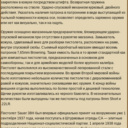
закреплен в кожухе посредством штифта. Возвратная пружина
расположена на стволе. Ударно-спусковой механизм курковый, двойного
действия. Указатель наличия патрона в патроннике в виде выступающей из
тыльной поверхности кожуха оси, позволяет определить заряжено оружие
или нет как визуально, так и на ощупь.
Оружие оснащено магазинным предохранителем, блокирующем ударно-
спусковой механизм при отсутствии в рукоятке магазина. Замыкатель
кожуха, сдвигаемый вниз для разборки пистолета, расположен на раме,
внутри спусковой скобы. Съемный коробчатый магазин вмещал восемь
патронов 7,65mm Browning. Такая емкость была в то время стандартной как
для компактных пистолетов, предназначенных в основном для
самообороны, так и для армейских моделей более крупного калибра.
Пистолет выполнялся из высококачественной легированной стали с
последующим покрытием воронением. Во время Второй мировой войны
было изготовлено небольшое количество пистолетов с дюралюминиевой
рамой и кожухом, значительно снизившими вес оружия. К концу войны
внешняя отделка выполнялась по более простой и дешевой технологии.
Щечки рукоятки изготавливались из черного бакелита. В незначительных
количествах были выпущены так же пистолеты под патроны 9mm Short и
.22LR.
Пистолет Sauer 38H был впервые официально принят на вооружение уже 1
сентября 1937 года, начав поступать в Штурмовые отряды СА — элитные
подразделения Национал-социалистической партии. 1 апреля 1938 года