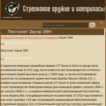
Пистолет Зауэр 38H
Главная
|
Оружие
|
Пистолеты
|
Германия
|
Sauer 38H
Пистолет Sauer 38H
Старинная немецкая оружейная фирма J.P. Sauer & Sohn в городе Зуле,
основанная еще в 1751 году, была известна как производитель отличных
охотничьих ружей высокого класса с 1880 года, а так же изготавливала
принятые на вооружение армии винтовки фирмы Mauser-Werke A.G. с
поворотным затвором. Первым шагом J.P. Sauer & Sohn в военной сфере
стало производство Рейхсревольвера для немецкой армии с начала 1880-х
до начала 1890-х гг., а первым коммерческим самозарядным пистолетом
стала модель Bär, походившая внешне на револьвер. В 1913 году появился
пистолет калибра 7,65 мм, получивший наименование Behördenmodell
(служебная модель). Его отличительной чертой был затвор, выполненный