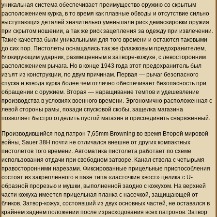
уникальная система обеспечивает преимущество оружию со скрытым
расположением курка, в то время как плавные обводы и отсутствие сильно
выступающих деталей значительно уменьшали риск демаскировки оружия
при скрытом ношении, а так же риск зацепления за одежду при извлечении.
Такие качества были уникальными для того времени и остаются таковыми
до сих пор. Пистолеты оснащались так же флажковым предохранителем,
блокирующим ударник, размещенным в затворе-кожухе, с левосторонним
расположением рычага. Но в конце 1943 года этот предохранитель был
изъят из конструкции, по двум причинам. Первая — рычаг безопасного
спуска и взвода курка более чем отлично обеспечивает безопасность при
обращении с оружием. Вторая — наращивание темпов и удешевление
производства в условиях военного времени. Эргономично расположенная с
левой стороны рамы, позади спусковой скобы, защелка магазина
позволяет быстро отделить пустой магазин и присоединить снаряженный.
Производившийся под патрон 7,65mm Browning во время Второй мировой
войны, Sauer 38H почти не отличался внешне от других компактных
пистолетов того времени. Автоматика пистолета работает по схеме
использования отдачи при свободном затворе. Канал ствола с четырьмя
правосторонними нарезами. Фиксированные прицельные приспособления
состоят из закрепленного в пазе типа «ласточкин хвост» целика с U-
образной прорезью и мушки, выполненной заодно с кожухом. На верхней
части кожуха имеется прицельная планка с насечкой, защищающей от
бликов. Затвор-кожух, состоявший из двух основных частей, не оставался в
крайнем заднем положении после израсходования всех патронов. Затвор