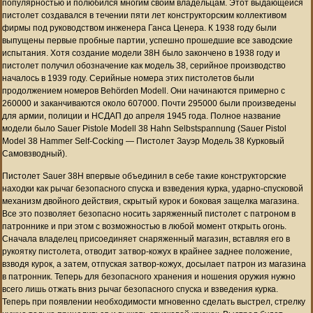
популярностью и полюбился многим своим владельцам. Этот выдающейся
пистолет создавался в течении пяти лет конструкторским коллективом
фирмы под руководством инженера Ганса Ценера. К 1938 году были
выпущены первые пробные партии, успешно прошедшие все заводские
испытания. Хотя создание модели 38H было закончено в 1938 году и
пистолет получил обозначение как модель 38, серийное производство
началось в 1939 году. Серийные номера этих пистолетов были
продолжением номеров Behörden Modell. Они начинаются примерно с
260000 и заканчиваются около 607000. Почти 295000 были произведены
для армии, полиции и НСДАП до апреля 1945 года. Полное название
модели было Sauer Pistole Modell 38 Hahn Selbstspannung (Sauer Pistol
Model 38 Hammer Self-Cocking — Пистолет Зауэр Модель 38 Курковый
Самовзводный).
Пистолет Sauer 38H впервые объединил в себе такие конструкторские
находки как рычаг безопасного спуска и взведения курка, ударно-спусковой
механизм двойного действия, скрытый курок и боковая защелка магазина.
Все это позволяет безопасно носить заряженный пистолет с патроном в
патроннике и при этом с возможностью в любой момент открыть огонь.
Сначала владелец присоединяет снаряженный магазин, вставляя его в
рукоятку пистолета, отводит затвор-кожух в крайнее заднее положение,
взводя курок, а затем, отпуская затвор-кожух, досылает патрон из магазина
в патронник. Теперь для безопасного хранения и ношения оружия нужно
всего лишь отжать вниз рычаг безопасного спуска и взведения курка.
Теперь при появлении необходимости мгновенно сделать выстрел, стрелку