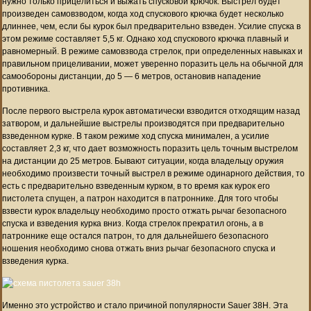
нужно только прицелиться и выжать спусковой крючок. Выстрел будет
произведен самовзводом, когда ход спускового крючка будет несколько
длиннее, чем, если бы курок был предварительно взведен. Усилие спуска в
этом режиме составляет 5,5 кг. Однако ход спускового крючка плавный и
равномерный. В режиме самовзвода стрелок, при определенных навыках и
правильном прицеливании, может уверенно поразить цель на обычной для
самообороны дистанции, до 5 — 6 метров, остановив нападение
противника.
После первого выстрела курок автоматически взводится отходящим назад
затвором, и дальнейшие выстрелы производятся при предварительно
взведенном курке. В таком режиме ход спуска минимален, а усилие
составляет 2,3 кг, что дает возможность поразить цель точным выстрелом
на дистанции до 25 метров. Бывают ситуации, когда владельцу оружия
необходимо произвести точный выстрел в режиме одинарного действия, то
есть с предварительно взведенным курком, в то время как курок его
пистолета спущен, а патрон находится в патроннике. Для того чтобы
взвести курок владельцу необходимо просто отжать рычаг безопасного
спуска и взведения курка вниз. Когда стрелок прекратил огонь, а в
патроннике еще остался патрон, то для дальнейшего безопасного
ношения необходимо снова отжать вниз рычаг безопасного спуска и
взведения курка.
Именно это устройство и стало причиной популярности Sauer 38H. Эта