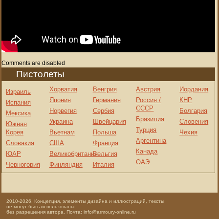
Comments are disabled
Пистолеты
Хорватия
Венгрия
Австрия
Иордания
Израиль
Япония
Германия
Россия /
КНР
Испания
СССР
Норвегия
Сербия
Болгария
Мексика
Бразилия
Украина
Швейцария
Словения
Южная
Турция
Корея
Вьетнам
Польша
Чехия
Аргентина
Словакия
США
Франция
Канада
ЮАР
Великобритания
Бельгия
ОАЭ
Черногория
Финляндия
Италия
2010-2026. Концепция, элементы дизайна и иллюстраций, тексты
не могут быть использованы
без разрешения автора. Почта: info@armoury-online.ru