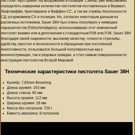
пистолет был принят на вооружение в полиции. Сейчас уже невозможно
определить наверняка количество пистолетов поставленных в Вермахт,
Люфтваффе, Кригсмарине и Ваффен СС, а так же службы безопасности
СД, штурмовиков СА и полиции. Но, согласно некоторым данным из
различных источников, Sauer 38H был очень популярен у немецких
парашютистов (Fallschirmjägers), использовавших этот компактный
пистолет взамен или в дополнении к стандартным P.08 или P.38. Sauer 38H
благодаря своей надежности, высокому качеству, точности стрельбы,
удобству, простое и безопасности в обращении при постоянной
боеготовности, пользовался большой популярностью как у
военнослужащих, так и рядовых граждан, и стал самым совершенным по
конструкции пистолетом Второй Мировой.
Технические характеристики пистолета Sauer 38H
Калибр: 7,65mm Browning
Длина оружия: 163 мм
Длина ствола: 85 мм
Высота оружия: 112 мм
Ширина оружия: 28 мм
Масса без патронов: 720 г
Емкость магазина: 8 патронов