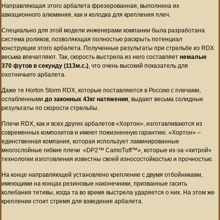
Направляющая этого арбалета фрезерованная, выполнена их
авиационного алюминия, как и колодка для крепления плеч.
Специально для этой модели инженерами компании была разработана
система роликов, позволяющая полностью раскрыть потенциал
конструкции этого арбалета. Полученные результаты при стрельбе из RDX
весьма впечатляют. Так, скорость выстрела из него составляет
немалые
370 футов в секунду (113м.с.)
, что очень высокий показатель для
охотничьего арбалета.
Даже те Horton Storm RDX, которые поставляются в Россию с плечами,
ослабленными
до законных 43кг натяжения
, выдают весьма солидные
результаты по скорости стрельбы.
Плечи RDX, как и всех других арбалетов «Хортон», изготавливаются из
современных композитов и имеют пожизненную гарантию. «Хортон» –
единственная компания, которая использует ламинированные
многослойные гибкие плечи «DP2™ CamoTuff™», которые из-за «хитрой»
технологии изготовления известны своей износостойкостью и прочностью.
На конце направляющей установлено крепление с двумя отбойниками,
имеющими на концах резиновые наконечники, призванные гасить
колебания тетивы, когда та во время выстрела ударяется о них. На этом же
креплении стоит стремя для взведения арбалета.