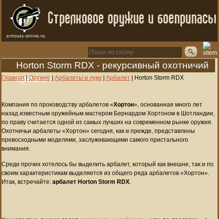
Horton Storm RDX - рекурсивный охотничий
арбалет
Главная
|
Оружие
|
Арбалеты и луки
|
Арбалет
|
Horton Storm RDX
Компания по производству арбалетов «
Хортон
», основанная много лет
назад известным оружейным мастером Бернардом Хортоном в Шотландии,
по праву считается одной из самых лучших на современном рынке оружия.
Охотничьи арбалеты «Хортон» сегодня, как и прежде, представлены
превосходными моделями, заслуживающими самого пристального
внимания.
Среди прочих хотелось бы выделить арбалет, который как внешне, так и по
своим характеристикам выделяется из общего ряда арбалетов «Хортон».
Итак, встречайте:
арбалет Horton Storm RDX
.