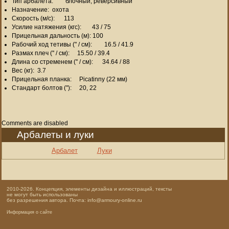
Тип арбалета: блочный, реверсивный
Назначение: охота
Скорость (м/с): 113
Усилие натяжения (кгс): 43 / 75
Прицельная дальность (м): 100
Рабочий ход тетивы (" / см): 16.5 / 41.9
Размах плеч ('' / см): 15.50 / 39.4
Длина со стременем ('' / см): 34.64 / 88
Вес (кг): 3.7
Прицельная планка: Picatinny (22 мм)
Стандарт болтов ("): 20, 22
Comments are disabled
Арбалеты и луки
Арбалет
Луки
2010-2026. Концепция, элементы дизайна и иллюстраций, тексты
не могут быть использованы
без разрешения автора. Почта: info@armoury-online.ru
Информация о сайте