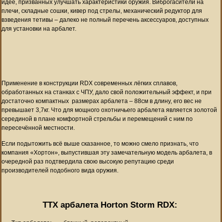
идее, призванных улучшать характеристики оружия. Виброгасители на
плечи, складные сошки, кивер под стрелы, механический редуктор для
взведения тетивы – далеко не полный перечень аксессуаров, доступных
для установки на арбалет.
Применение в конструкции RDX современных лёгких сплавов,
обработанных на станках с ЧПУ, дало свой положительный эффект, и при
достаточно компактных размерах арбалета – 88см в длину, его вес не
превышает 3,7кг. Что для мощного охотничьего арбалета является золотой
серединой в плане комфортной стрельбы и перемещений с ним по
пересечённой местности.
Если подытожить всё выше сказанное, то можно смело признать, что
компания «Хортон», выпустившая эту замечательную модель арбалета, в
очередной раз подтвердила свою высокую репутацию среди
производителей подобного вида оружия.
ТТХ арбалета Horton Storm RDX: