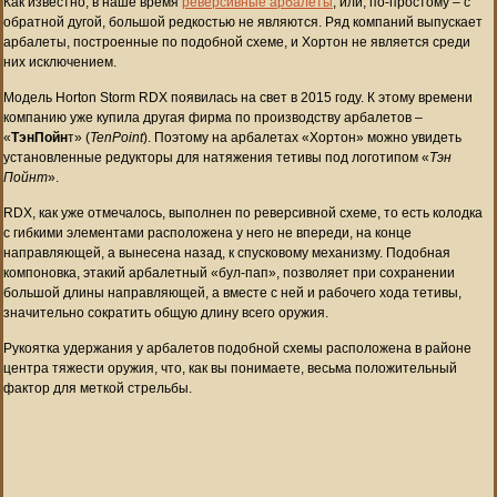
Как известно, в наше время
реверсивные арбалеты
, или, по-простому – с
обратной дугой, большой редкостью не являются. Ряд компаний выпускает
арбалеты, построенные по подобной схеме, и Хортон не является среди
них исключением.
Модель Horton Storm RDX появилась на свет в 2015 году. К этому времени
компанию уже купила другая фирма по производству арбалетов –
«
ТэнПойн
т» (
TenPoint
). Поэтому на арбалетах «Хортон» можно увидеть
установленные редукторы для натяжения тетивы под логотипом «
Тэн
Пойнт
».
RDX, как уже отмечалось, выполнен по реверсивной схеме, то есть колодка
с гибкими элементами расположена у него не впереди, на конце
направляющей, а вынесена назад, к спусковому механизму. Подобная
компоновка, этакий арбалетный «бул-пап», позволяет при сохранении
большой длины направляющей, а вместе с ней и рабочего хода тетивы,
значительно сократить общую длину всего оружия.
Рукоятка удержания у арбалетов подобной схемы расположена в районе
центра тяжести оружия, что, как вы понимаете, весьма положительный
фактор для меткой стрельбы.