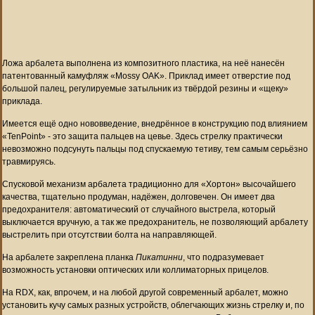
Ложа арбалета выполнена из композитного пластика, на неё нанесён
патентованный камуфляж «Mossy OAK». Приклад имеет отверстие под
большой палец, регулируемые затыльник из твёрдой резины и «щеку»
приклада.
Имеется ещё одно нововведение, внедрённое в конструкцию под влиянием
«TenPoint» - это защита пальцев на цевье. Здесь стрелку практически
невозможно подсунуть пальцы под спускаемую тетиву, тем самым серьёзно
травмируясь.
Спусковой механизм арбалета традиционно для «Хортон» высочайшего
качества, тщательно продуман, надёжен, долговечен. Он имеет два
предохранителя: автоматический от случайного выстрела, который
выключается вручную, а так же предохранитель, не позволяющий арбалету
выстрелить при отсутствии болта на направляющей.
На арбалете закреплена планка
Пикатинни
, что подразумевает
возможность установки оптических или коллиматорных прицелов.
На RDX, как, впрочем, и на любой другой современный арбалет, можно
установить кучу самых разных устройств, облегчающих жизнь стрелку и, по