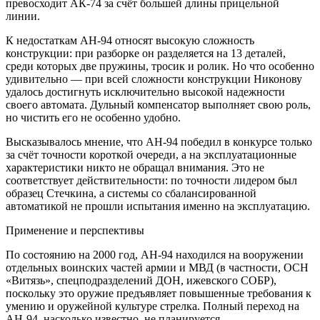
превосходит АК-74 за счёт большей длины прицельной
линии.
К недостаткам АН-94 относят высокую сложность
конструкции: при разборке он разделяется на 13 деталей,
среди которых две пружины, тросик и ролик. Но что особенно
удивительно — при всей сложности конструкции Никонову
удалось достигнуть исключительно высокой надежности
своего автомата. Дульный компенсатор выполняет свою роль,
но чистить его не особенно удобно.
Высказывалось мнение, что АН-94 победил в конкурсе только
за счёт точности короткой очереди, а на эксплуатационные
характеристики никто не обращал внимания. Это не
соответствует действительности: по точности лидером был
образец Стечкина, а системы со сбалансированной
автоматикой не прошли испытания именно на эксплуатацию.
Применение и перспективы
По состоянию на 2000 год, АН-94 находился на вооружении
отдельных воинских частей армии и МВД (в частности, ОСН
«Витязь», спецподразделений ДОН, ижевского СОБР),
поскольку это оружие предъявляет повышенные требования к
умению и оружейной культуре стрелка. Полный переход на
АН-94, насколько известно, не планируется.