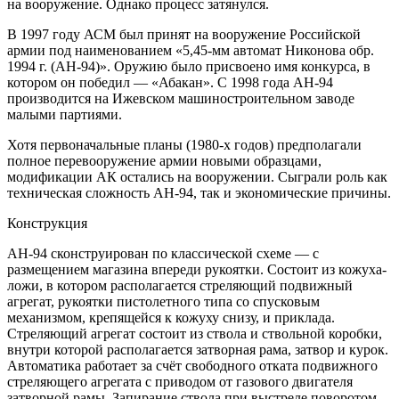
на вооружение. Однако процесс затянулся.
В 1997 году АСМ был принят на вооружение Российской
армии под наименованием «5,45-мм автомат Никонова обр.
1994 г. (АН-94)». Оружию было присвоено имя конкурса, в
котором он победил — «Абакан». С 1998 года АН-94
производится на Ижевском машиностроительном заводе
малыми партиями.
Хотя первоначальные планы (1980-х годов) предполагали
полное перевооружение армии новыми образцами,
модификации АК остались на вооружении. Сыграли роль как
техническая сложность АН-94, так и экономические причины.
Конструкция
АН-94 сконструирован по классической схеме — с
размещением магазина впереди рукоятки. Состоит из кожуха-
ложи, в котором располагается стреляющий подвижный
агрегат, рукоятки пистолетного типа со спусковым
механизмом, крепящейся к кожуху снизу, и приклада.
Стреляющий агрегат состоит из ствола и ствольной коробки,
внутри которой располагается затворная рама, затвор и курок.
Автоматика работает за счёт свободного отката подвижного
стреляющего агрегата с приводом от газового двигателя
затворной рамы. Запирание ствола при выстреле поворотом