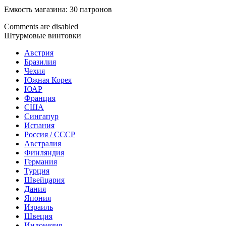
Емкость магазина: 30 патронов
Comments are disabled
Штурмовые винтовки
Австрия
Бразилия
Чехия
Южная Корея
ЮАР
Франция
США
Сингапур
Испания
Россия / СССР
Австралия
Финляндия
Германия
Турция
Швейцария
Дания
Япония
Израиль
Швеция
Индонезия