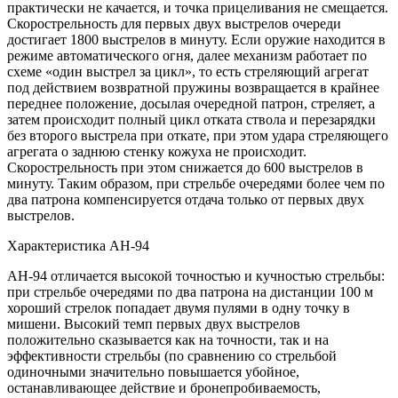
практически не качается, и точка прицеливания не смещается.
Скорострельность для первых двух выстрелов очереди
достигает 1800 выстрелов в минуту. Если оружие находится в
режиме автоматического огня, далее механизм работает по
схеме «один выстрел за цикл», то есть стреляющий агрегат
под действием возвратной пружины возвращается в крайнее
переднее положение, досылая очередной патрон, стреляет, а
затем происходит полный цикл отката ствола и перезарядки
без второго выстрела при откате, при этом удара стреляющего
агрегата о заднюю стенку кожуха не происходит.
Скорострельность при этом снижается до 600 выстрелов в
минуту. Таким образом, при стрельбе очередями более чем по
два патрона компенсируется отдача только от первых двух
выстрелов.
Характеристика АН-94
АН-94 отличается высокой точностью и кучностью стрельбы:
при стрельбе очередями по два патрона на дистанции 100 м
хороший стрелок попадает двумя пулями в одну точку в
мишени. Высокий темп первых двух выстрелов
положительно сказывается как на точности, так и на
эффективности стрельбы (по сравнению со стрельбой
одиночными значительно повышается убойное,
останавливающее действие и бронепробиваемость,