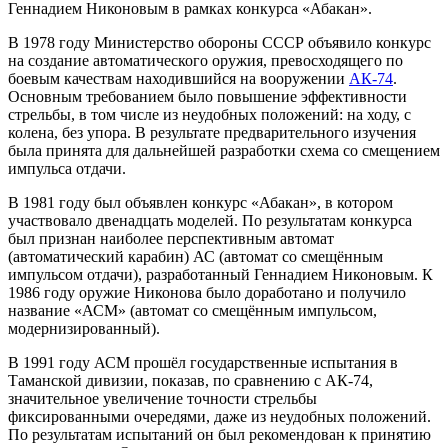
Геннадием Никоновым в рамках конкурса «Абакан».
В 1978 году Министерство обороны СССР объявило конкурс
на создание автоматического оружия, превосходящего по
боевым качествам находившийся на вооружении
АК-74
.
Основным требованием было повышение эффективности
стрельбы, в том числе из неудобных положений: на ходу, с
колена, без упора. В результате предварительного изучения
была принята для дальнейшей разработки схема со смещением
импульса отдачи.
В 1981 году был объявлен конкурс «Абакан», в котором
участвовало двенадцать моделей. По результатам конкурса
был признан наиболее перспективным автомат
(автоматический карабин) АС (автомат со смещённым
импульсом отдачи), разработанный Геннадием Никоновым. К
1986 году оружие Никонова было доработано и получило
название «АСМ» (автомат со смещённым импульсом,
модернизированный).
В 1991 году АСМ прошёл государственные испытания в
Таманской дивизии, показав, по сравнению с АК-74,
значительное увеличение точности стрельбы
фиксированными очередями, даже из неудобных положений.
По результатам испытаний он был рекомендован к принятию