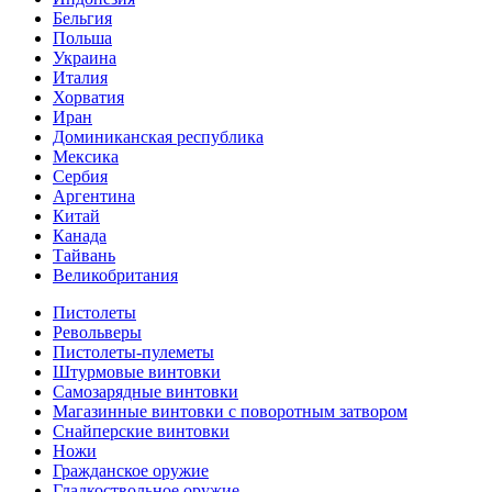
Бельгия
Польша
Украина
Италия
Хорватия
Иран
Доминиканская республика
Мексика
Сербия
Аргентина
Китай
Канада
Тайвань
Великобритания
Пистолеты
Револьверы
Пистолеты-пулеметы
Штурмовые винтовки
Самозарядные винтовки
Магазинные винтовки с поворотным затвором
Снайперские винтовки
Ножи
Гражданское оружие
Гладкоствольное оружие