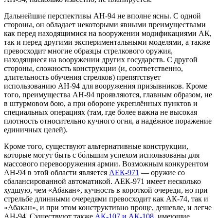
Дальнейшие перспективы АН-94 не вполне ясны. С одной
стороны, он обладает некоторыми явными преимуществами
как перед находящимися на вооружении модификациями АК,
так и перед другими экспериментальными моделями, а также
превосходит многие образцы стрелкового оружия,
находящиеся на вооружении других государств. С другой
стороны, сложность конструкции (и, соответственно,
длительность обучения стрелков) препятствует
использованию АН-94 для вооружения призывников. Кроме
того, преимущества АН-94 проявляются, главным образом, не
в штурмовом бою, а при обороне укреплённых пунктов и
специальных операциях (там, где более важна не высокая
плотность относительно кучного огня, а надёжное поражение
единичных целей).
Кроме того, существуют альтернативные конструкции,
которые могут быть с бо́льшим успехом использованы для
массового перевооружения армии. Возможным конкурентом
АН-94 в этой области является
АЕК-971
— оружие со
сбалансированной автоматикой. АЕК-971 имеет несколько
худшую, чем «Абакан», кучность в короткой очереди, но при
стрельбе длинными очередями превосходит как АК-74, так и
«Абакан», и при этом конструктивно проще, дешевле, и легче
АН-94. Существуют также
АК-107 и АК-108
, имеющие