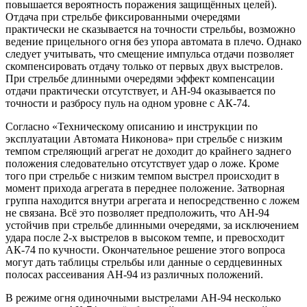
повышается вероятность поражения защищённых целей).
Отдача при стрельбе фиксированными очередями
практически не сказывается на точности стрельбы, возможно
ведение прицельного огня без упора автомата в плечо. Однако
следует учитывать, что смещение импульса отдачи позволяет
скомпенсировать отдачу только от первых двух выстрелов.
При стрельбе длинными очередями эффект компенсации
отдачи практически отсутствует, и АН-94 оказывается по
точности и разбросу пуль на одном уровне с АК-74.
Согласно «Техническому описанию и инструкции по
эксплуатации Автомата Никонова» при стрельбе с низким
темпом стреляющий агрегат не доходит до крайнего заднего
положения следовательно отсутствует удар о ложе. Кроме
того при стрельбе с низким темпом выстрел происходит в
момент прихода агрегата в переднее положение. Затворная
группа находится внутри агрегата и непосредственно с ложем
не связана. Всё это позволяет предположить, что АН-94
устойчив при стрельбе длинными очередями, за исключением
удара после 2-х выстрелов в высоком темпе, и превосходит
АК-74 по кучности. Окончательное решение этого вопроса
могут дать таблицы стрельбы или данные о сердцевинных
полосах рассеивания АН-94 из различных положений.
В режиме огня одиночными выстрелами АН-94 несколько