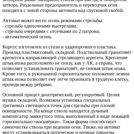
затвора. Раздельные предохранитель и переводчик огня
находятся с левой стороны автомата над спусковой скобой.
Автомат может вести огонь режимами стрельбы:
- стрельба одиночными выстрелами;
- стрельба очередями с отсечками по 2 патрона;
- автоматический огонь.
Корпус изготовлен из стали и ударопрочного пластика.
Приклад пластмассовый, складной. Подствольный гранатомёт
крепится к направляющей стреляющего агрегата. Крепление
штык-ножа расположено не снизу, как у АК, а справа, что
позволяет устанавливать гранатомёт, не снимая штык-ножа.
Кроме того, в рукопашной горизонтальное положение лезвия
штык-ножа позволяет ему легче проникать в грудную клетку,
проходя между рёбрами.
Основной прицел диоптрический, регулируемый. Целик
мушки складной. Возможна установка специальных
тритиевых светящихся точек для стрельбы при плохой
освещенности. На конце ствола находится дульный
компенсатор замкнутого типа, выполненный в виде лежащей
горизонтально «восьмёрки». Такая форма способствует
самоочистке ствола при ведении огня. Также, на автомат
могут устанавливаться оптические и ночные прицелы