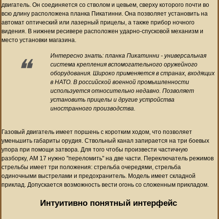
двигатель. Он соединяется со стволом и цевьем, сверху которого почти во
всю длину расположена планка Пикатинни. Она позволяет установить на
автомат оптический или лазерный прицелы, а также прибор ночного
видения. В нижнем ресивере расположен ударно-спусковой механизм и
место установки магазина.
Интересно знать: планка Пикатинни - универсальная
система крепления вспомогательного оружейного
оборудования. Широко применяется в странах, входящих
в НАТО. В российской военной промышленности
используется относительно недавно. Позволяет
установить прицелы и другие устройства
иностранного производства.
Газовый двигатель имеет поршень с коротким ходом, что позволяет
уменьшить габариты орудия. Ствольный канал запирается на три боевых
упора при помощи затвора. Для того чтобы произвести частичную
разборку, АМ 17 нужно "переломить" на две части. Переключатель режимов
стрельбы имеет три положения: стрельба очередями, стрельба
одиночными выстрелами и предохранитель. Модель имеет складной
приклад. Допускается возможность вести огонь со сложенным прикладом.
Интуитивно понятный интерфейс