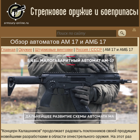
Обзор автоматов АМ 17 и АМБ 17
Главная
|
Оружие
|
Штурмовые винтовки
|
Россия / СССР
|
АМ 17 и АМБ 17
"Концерн Калашников" продолжает радовать поклонников своей продукции
новейшими разработками в области огнестрельного оружия. На этот раз