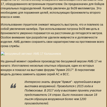
17, оборудованного встроенным глушителем. Он предназначен для бойцов
специальных подразделений. Калибр увеличен до 9х39 миллиметра. Это
необходимо для поражения целей, использующих бронежилеты второго
класса и ниже.
Использование глушителя снижает мощность выстрела, что и повлекло за
собой увеличение калибра. При использовании патрона 9х39 мм цель в
бронежилете уверенно поражается на расстоянии до пятидесяти метров.
Особое внимание при разработке уделили живучести и долговечности
изделия. АМБ должен сохранять свои характеристики на протяжении всего
срока службы.
На данный момент серийное производство бесшумной версии АМБ 17 не
начато. Изготовлено несколько опытных образцов, один из которых
концерн и показал на выставке форума "Армия 2017". В перспективе
модель должна заменить оружие серий АС и ВСС.
Интересно знать: форум "Армия" - крупнейшая в мире
выставка вооружений. Проводится с 2015 года в
Подмосковье. В 2017 году в выставке приняли участие
представители 14 стран. Было показано свыше 18
тысяч образцов вооружения более чем 1200
производителей.