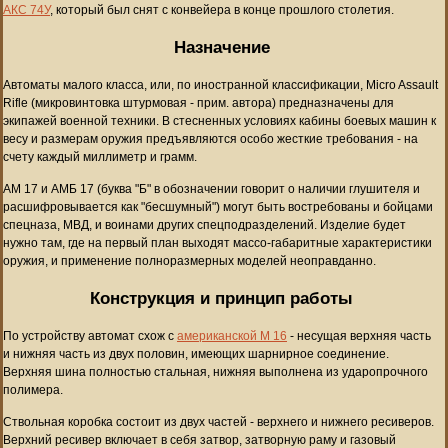
АКС 74У
, который был снят с конвейера в конце прошлого столетия.
Назначение
Автоматы малого класса, или, по иностранной классификации, Micro Assault
Rifle (микровинтовка штурмовая - прим. автора) предназначены для
экипажей военной техники. В стесненных условиях кабины боевых машин к
весу и размерам оружия предъявляются особо жесткие требования - на
счету каждый миллиметр и грамм.
АМ 17 и АМБ 17 (буква "Б" в обозначении говорит о наличии глушителя и
расшифровывается как "бесшумный") могут быть востребованы и бойцами
спецназа, МВД, и воинами других спецподразделений. Изделие будет
нужно там, где на первый план выходят массо-габаритные характеристики
оружия, и применение полноразмерных моделей неоправданно.
Конструкция и принцип работы
По устройству автомат схож с
американской М 16
- несущая верхняя часть
и нижняя часть из двух половин, имеющих шарнирное соединение.
Верхняя шина полностью стальная, нижняя выполнена из ударопрочного
полимера.
Ствольная коробка состоит из двух частей - верхнего и нижнего ресиверов.
Верхний ресивер включает в себя затвор, затворную раму и газовый