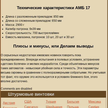
Технические характеристики АМБ 17
Длина с разложенным прикладом: 850 мм
Длина со сложенным прикладом: 650 мм
Масса: 2900 г
Калибр патрона: 9х39 мм
Скорострельность: 700 выстрелов/мин
Емкость магазина, патронов: 10 шт, 20 шт и 30 шт
Плюсы и минусы, или Делаем выводы
О серьезных недостатках ижевских новинок говорить пока
преждевременно. Впереди испытания в полевых условиях, устранение
«детских болячек» и мелких недоработок. Среди объективных минусов
таких автоматов - невысокая убойная сила и точность. Эти параметры
весьма скромны в сравнении с полноразмерными собратьями. Но учитывая
тот факт, что оружие это используется в условиях ближнего боя, этого
вполне достаточно.
Comments are disabled
Штурмовые винтовки
США
Турция
Бельгия
Мексика
Австрия
Сингапур
Швейцария
Польша
Сербия