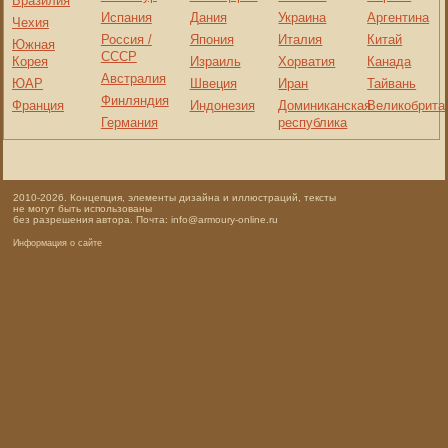
Бразилия
Испания
Дания
Украина
Аргентина
Чехия
Россия /
Япония
Италия
Китай
Южная
СССР
Корея
Израиль
Хорватия
Канада
Австралия
ЮАР
Швеция
Иран
Тайвань
Финляндия
Франция
Индонезия
Доминиканская
Великобрита
Германия
республика
2010-2026. Концепция, элементы дизайна и иллюстраций, тексты
не могут быть использованы
без разрешения автора. Почта: info@armoury-online.ru
Информация о сайте