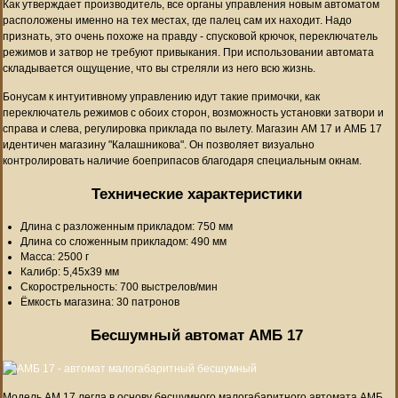
Как утверждает производитель, все органы управления новым автоматом
расположены именно на тех местах, где палец сам их находит. Надо
признать, это очень похоже на правду - спусковой крючок, переключатель
режимов и затвор не требуют привыкания. При использовании автомата
складывается ощущение, что вы стреляли из него всю жизнь.
Бонусам к интуитивному управлению идут такие примочки, как
переключатель режимов с обоих сторон, возможность установки затвори и
справа и слева, регулировка приклада по вылету. Магазин АМ 17 и АМБ 17
идентичен магазину "Калашникова". Он позволяет визуально
контролировать наличие боеприпасов благодаря специальным окнам.
Технические характеристики
Длина с разложенным прикладом: 750 мм
Длина со сложенным прикладом: 490 мм
Масса: 2500 г
Калибр: 5,45х39 мм
Скорострельность: 700 выстрелов/мин
Ёмкость магазина: 30 патронов
Бесшумный автомат АМБ 17
Модель АМ 17 легла в основу бесшумного малогабаритного автомата АМБ