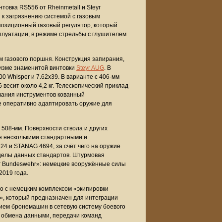
овка RS556 от Rheinmetall и Steyr
 к загрязнению системой с газовым
позиционный газовый регулятор, который
плуатации, в режиме стрельбы с глушителем
м газового поршня. Конструкция запирания,
низме знаменитой винтовки
Steyr AUG
. В
0 Whisper и 7.62x39. В варианте с 406-мм
есит около 4,2 кг. Телескопический приклад
ования инструментов кованный
е оперативно адаптировать оружие для
 508-мм. Поверхности ствола и других
 несколькими стандартными и
 и STANAG 4694, за счёт чего на оружие
целы данных стандартов. Штурмовая
r Bundeswehr»: немецкие вооружённые силы
019 года.
о с немецким комплексом «экипировки
с», который предназначен для интеграции
ием бронемашин в сетевую систему боевого
 обмена данными, передачи команд