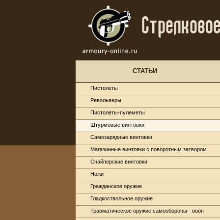
СТАТЬИ
Пистолеты
Револьверы
Пистолеты-пулеметы
Штурмовые винтовки
Самозарядные винтовки
Магазинные винтовки с поворотным затвором
Снайперские винтовки
Ножи
Гражданское оружие
Гладкоствольное оружие
Травматическое оружие самообороны - оооп