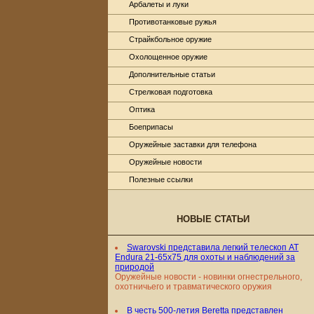
Арбалеты и луки
Противотанковые ружья
Страйкбольное оружие
Охолощенное оружие
Дополнительные статьи
Стрелковая подготовка
Оптика
Боеприпасы
Оружейные заставки для телефона
Оружейные новости
Полезные ссылки
НОВЫЕ СТАТЬИ
Swarovski представила легкий телескоп AT
Endura 21-65x75 для охоты и наблюдений за
природой
Оружейные новости - новинки огнестрельного,
охотничьего и травматического оружия
В честь 500-летия Beretta представлен