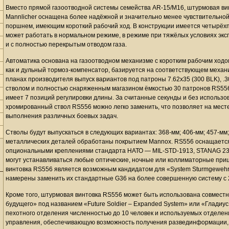
Вместо прямой газоотводной системы семейства AR-15/M16, штурмовая винт
Mannlicher оснащена более надёжной и значительно менее чувствительной
поршнем, имеющим короткий рабочий ход. В конструкции имеется четырёх
может работать в нормальном режиме, в режиме при тяжёлых условиях экс
и с полностью перекрытым отводом газа.
Автоматика основана на газоотводном механизме с коротким рабочим ходо
как и дульный тормоз-компенсатор, базируется на соответствующем меха
планах производителя выпуск вариантов под патроны 7.62x35 (300 BLK), .30
стволом и полностью снаряженным магазином ёмкостью 30 патронов RS556 в
имеет 7 позиций регулировки длины. За считанные секунды и без использ
хромированный ствол RS556 можно легко заменить, что позволяет на мест
выполнения различных боевых задач.
Стволы будут выпускаться в следующих вариантах: 368-мм; 406-мм; 457-мм;
металлических деталей обработаны покрытием Mannox. RS556 оснащается
опциональными креплениями стандарта НАТО — MIL-STD-1913, STANAG 2324
могут устанавливаться любые оптические, ночные или коллиматорные при
винтовка RS556 является возможным кандидатом для «System Sturmgeweh
намерены заменить их стандартные G36 на более совершенную систему с 2
Кроме того, штурмовая винтовка RS556 может быть использована совместн
будущего» под названием «Future Soldier – Expanded System» или «Гладиу
пехотного отделения численностью до 10 человек и используемых отделен
управления, обеспечивающую возможность получения развединформации,