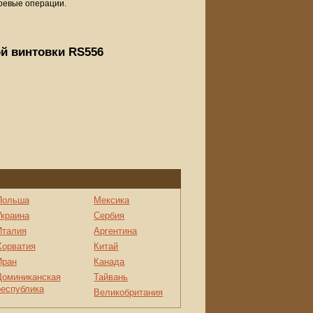
оевые операции.
й винтовки RS556
Польша
Мексика
Украина
Сербия
Италия
Аргентина
Хорватия
Китай
Иран
Канада
Доминиканская
Тайвань
республика
Великобритания