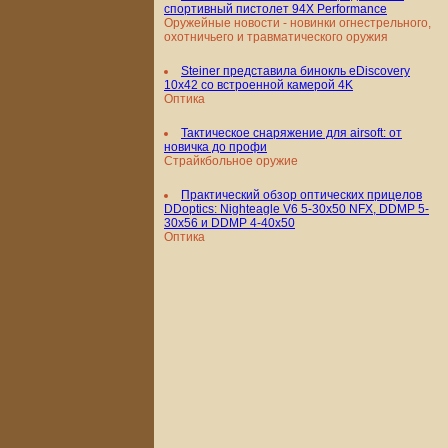
спортивный пистолет 94X Performance
Оружейные новости - новинки огнестрельного,
охотничьего и травматического оружия
Steiner представила бинокль eDiscovery
10x42 со встроенной камерой 4K
Оптика
Тактическое снаряжение для airsoft: от
новичка до профи
Страйкбольное оружие
Практический обзор оптических прицелов
DDoptics: Nighteagle V6 5-30x50 NFX, DDMP 5-
30x56 и DDMP 4-40x50
Оптика