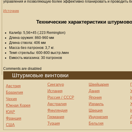
управления и позволяющую более эффективно планировать и проводить б
Источник
Технические характеристики штурмово
Калибр: 5,56×45 (.223 Remington)
Длина оружия: 860-960 мм
Длина ствола: 406 мм
Масса без патронов: 3,7 кг.
Темп стрельбы: 600-800 выстр./мин
Емкость магазина: 30 патронов
Comments are disabled
Штурмовые винтовки
Сингапур
Швейцария
Австрия
Испания
Дания
Бразилия
Россия / СССР
Япония
Чехия
Австралия
Израиль
Южная Корея
Финляндия
Швеция
ЮАР
Германия
Индонезия
Франция
Турция
Бельгия
США