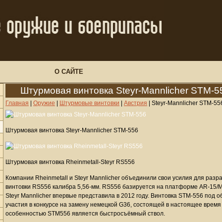
О САЙТЕ
Штурмовая винтовка Steyr-Mannlicher STM-5
Главная
|
Оружие
|
Штурмовые винтовки
|
Австрия
|
Steyr-Mannlicher STM-55
Штурмовая винтовка Steyr-Mannlicher STM-556
Штурмовая винтовка Rheinmetall-Steyr RS556
Компании Rheinmetall и Steyr Mannlicher объединили свои усилия для раз
винтовки RS556 калибра 5,56-мм. RS556 базируется на платформе AR-15/
Steyr Mannlicher впервые представила в 2012 году. Винтовка STM-556 под
участия в конкурсе на замену немецкой G36, состоящей в настоящее время
особенностью STM556 является быстросъёмный ствол.