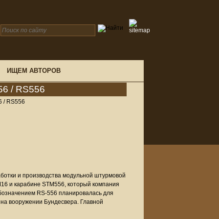
ИЩЕМ АВТОРОВ
56 / RS556
6 / RS556
работки и производства модульной штурмовой
M16 и карабине STM556, который компания
 обозначением RS-556 планировалась для
 на вооружении Бундесвера. Главной