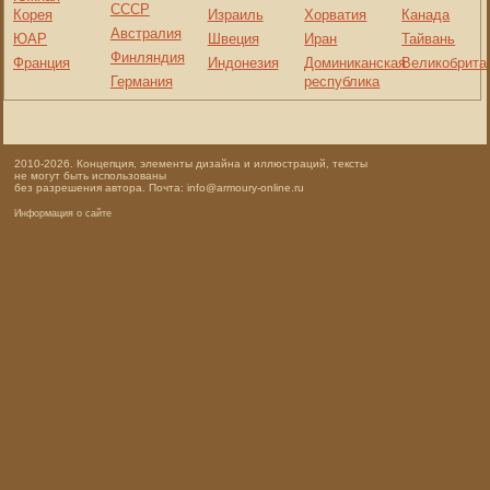
СССР
Корея
Израиль
Хорватия
Канада
Австралия
ЮАР
Швеция
Иран
Тайвань
Финляндия
Франция
Индонезия
Доминиканская
Великобрита
Германия
республика
2010-2026. Концепция, элементы дизайна и иллюстраций, тексты
не могут быть использованы
без разрешения автора. Почта: info@armoury-online.ru
Информация о сайте