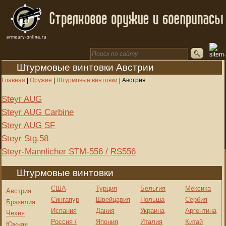
Штурмовые винтовки Австрии
Главная
|
Оружие
|
Штурмовые винтовки
|
Австрия
Steyr AUG
Steyr AUG Carbine
Steyr AUG SF
Steyr Stg.58
Steyr-Mannlicher STM-556 / RS556
Штурмовые винтовки
США
Турция
Бельгия
Мексика
Австрия
Сингапур
Швейцария
Польша
Сербия
Бразилия
Испания
Дания
Украина
Аргентина
Чехия
Россия /
Япония
Италия
Китай
Южная