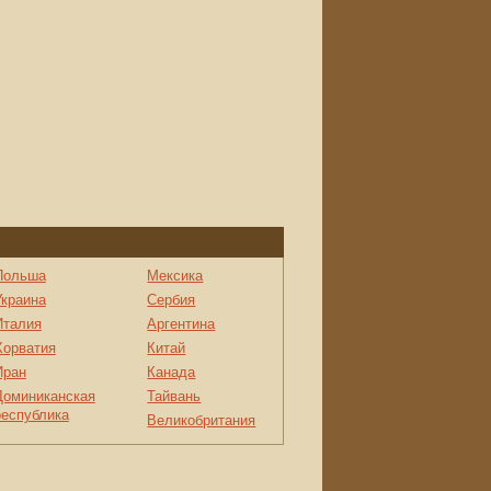
Польша
Мексика
Украина
Сербия
Италия
Аргентина
Хорватия
Китай
Иран
Канада
Доминиканская
Тайвань
республика
Великобритания