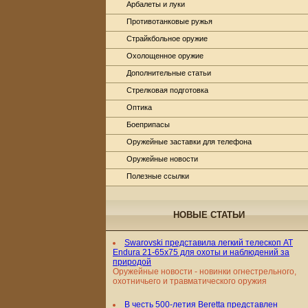
Арбалеты и луки
Противотанковые ружья
Страйкбольное оружие
Охолощенное оружие
Дополнительные статьи
Стрелковая подготовка
Оптика
Боеприпасы
Оружейные заставки для телефона
Оружейные новости
Полезные ссылки
НОВЫЕ СТАТЬИ
Swarovski представила легкий телескоп AT
Endura 21-65x75 для охоты и наблюдений за
природой
Оружейные новости - новинки огнестрельного,
охотничьего и травматического оружия
В честь 500-летия Beretta представлен