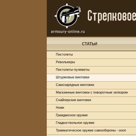
СТАТЬИ
Пистолеты
Револьверы
Пистолеты-пулеметы
Штурмовые винтовки
Самозарядные винтовки
Магазинные винтовки с поворотным затвором
Снайперские винтовки
Ножи
Гражданское оружие
Гладкоствольное оружие
Травматическое оружие самообороны - оооп