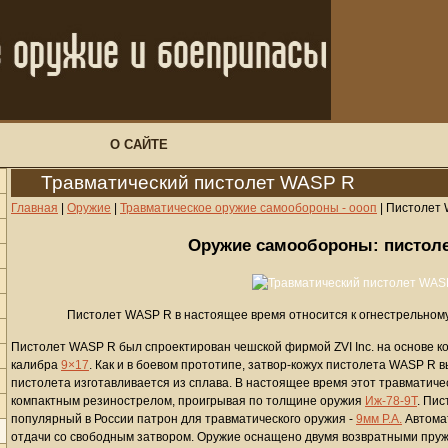
О САЙТЕ
Травматический пистолет WASP R
Главная
|
Оружие
|
Травматическое оружие самообороны - оооп
|
Пистолет
Оружие самообороны: пистол
Пистолет WASP R в настоящее время относится к огнестрельном
Пистолет WASP R был спроектирован чешской фирмой ZVI Inc. на основе ко
калибра
9×17
. Как и в боевом прототипе, затвор-кожух пистолета WASP R 
пистолета изготавливается из сплава. В настоящее время этот травматиче
компактным резинострелом, проигрывая по толщине оружия
Иж-78-9Т
. Пи
популярный в России патрон для травматического оружия -
9мм Р.А.
Автомат
отдачи со свободным затвором. Оружие оснащено двумя возвратными пру