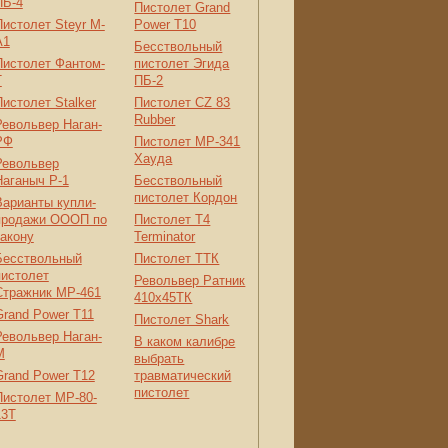
ПБ-4
Пистолет Grand
Пистолет Steyr M-
Power T10
A1
Бесствольный
Пистолет Фантом-
пистолет Эгида
Т
ПБ-2
Пистолет Stalker
Пистолет CZ 83
Rubber
Револьвер Наган-
РФ
Пистолет МР-341
Хауда
Револьвер
Наганыч Р-1
Бесствольный
пистолет Кордон
Варианты купли-
продажи ОООП по
Пистолет Т4
закону
Terminator
Бесствольный
Пистолет ТТК
пистолет
Револьвер Ратник
Стражник МР-461
410x45ТК
Grand Power T11
Пистолет Shark
Револьвер Наган-
В каком калибре
М
выбрать
Grand Power T12
травматический
пистолет
Пистолет МР-80-
13Т