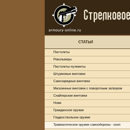
СТАТЬИ
Пистолеты
Револьверы
Пистолеты-пулеметы
Штурмовые винтовки
Самозарядные винтовки
Магазинные винтовки с поворотным затвором
Снайперские винтовки
Ножи
Гражданское оружие
Гладкоствольное оружие
Травматическое оружие самообороны - оооп