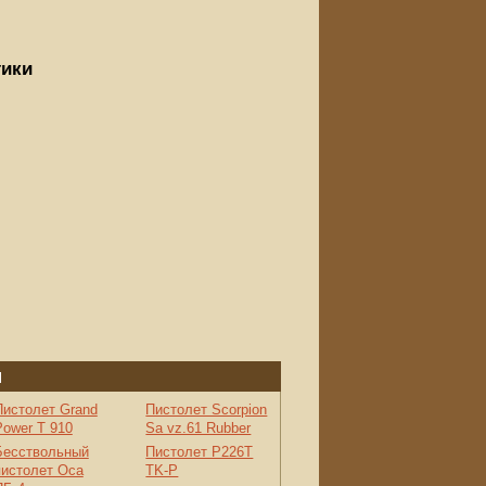
тики
п
Пистолет Grand
Пистолет Scorpion
Power T 910
Sa vz.61 Rubber
Бесствольный
Пистолет P226T
пистолет Оса
TK-P