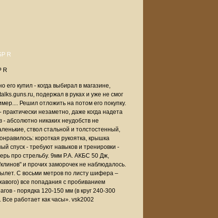
P R
его купил - когда выбирал в магазине,
lks.guns.ru, подержал в руках и уже не смог
мер.... Решил отложить на потом его покупку.
- практически незаметно, даже когда надета
 - абсолютно никаких неудобств не
аленькие, ствол стальной и толстостенный,
понравилось: короткая рукоятка, крышка
ый спуск - требуют навыков и тренировки -
рь про стрельбу. 9мм Р.А. АКБС 50 Дж,
 "клинов" и прочих заморочек не наблюдалось.
 вылет. С восьми метров по листу шифера –
 ржавого) все попадания с пробиванием
шагов - порядка 120-150 мм (в круг 240-300
 Все работает как часы». vsk2002