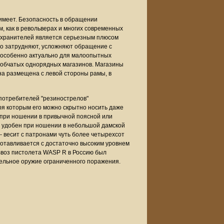
имеет. Безопасность в обращении
, как в револьверах и многих современных
охранителей является серьезным плюсом
ко затрудняют, усложняют обращение с
о особенно актуально для малоопытных
робчатых однорядных магазинов. Магазины
ина размещена с левой стороны рамы, в
потребителей "резинострелов"
я которым его можно скрытно носить даже
к при ношении в привычной поясной или
нь удобен при ношении в небольшой дамской
к - весит с патронами чуть более четырехсот
готавливается с достаточно высоким уровнем
Ввоз пистолета WASP R в Россию был
рельное оружие ограниченного поражения.