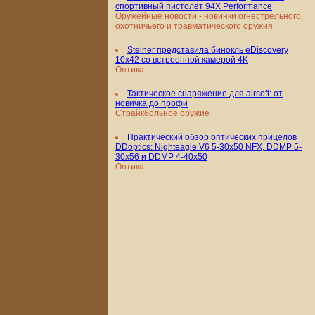
спортивный пистолет 94X Performance
Оружейные новости - новинки огнестрельного,
охотничьего и травматического оружия
Steiner представила бинокль eDiscovery
10x42 со встроенной камерой 4K
Оптика
Тактическое снаряжение для airsoft: от
новичка до профи
Страйкбольное оружие
Практический обзор оптических прицелов
DDoptics: Nighteagle V6 5-30x50 NFX, DDMP 5-
30x56 и DDMP 4-40x50
Оптика