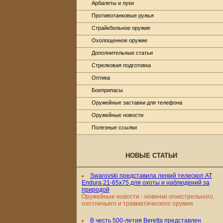
Арбалеты и луки
Противотанковые ружья
Страйкбольное оружие
Охолощенное оружие
Дополнительные статьи
Стрелковая подготовка
Оптика
Боеприпасы
Оружейные заставки для телефона
Оружейные новости
Полезные ссылки
НОВЫЕ СТАТЬИ
Swarovski представила легкий телескоп AT
Endura 21-65x75 для охоты и наблюдений за
природой
Оружейные новости - новинки огнестрельного,
охотничьего и травматического оружия
В честь 500-летия Beretta представлен