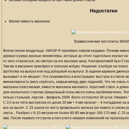
Весьма солидная мощность при такой длине ствола
Недостатки
Малая емкость магазина
Травматические пистолеты WAS
Впечатления владельца: «WASP R приобрел совсем недавно. Почему именно 
держал в руках разные экземпляры, которые до этого тщательно изучал на ta
от него отказаться, не смотря на его высокую цену. Альтернативой был Стри
Там же в магазине приобрел и поясную кобуру. Ношение: в кобуре на поясе 
футболка на выпуск или под рубашкой на выпуск. В заднем кармане джинсов
вызывает и не мешает. Что понравилось в конструкции: выступы в стволе м
миниатюрность (могу спрятать, закрыв между двух ладоней). Что не очень 
магазина пластиковая, емкости магазина маловато. Короткий ствол, и длинн
для неопытного стрелка прицельный огонь вести очень проблематично. Тепе
гильза стальная, партия - февраль 2009. Всего отстрелял 30 штук. Никаких
С 3,5 м из пяти выстрелов по доске 20 мм + 4 мм оргалит – 4 попадания на
все на вылет. С 25 шагов по листу кровельного железа (не нового и слегка
листа... Разброс с 8-10 метров не более 80-85 мм (в круг 160-170 мм). С 25 
мм). После первого отстрела в пистолете никаких изменений не произошло.