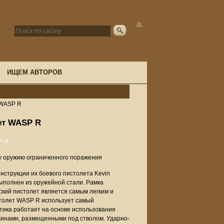
ИЩЕМ АВТОРОВ
 WASP R
ет WASP R
у оружию ограниченного поражения
нструкции их боевого пистолета Kevin
выполнен из оружейной стали. Рамка
ский пистолет является самым легким и
столет WASP R использует самый
ика работает на основе использования
жинами, размещенными под стволом. Ударно-