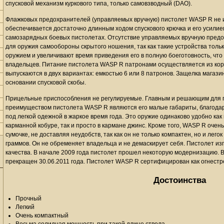
спусковой механизм куркового типа, только самовзводный (DAO).
Флажковых предохранителей (управляемых вручную) пистолет WASP R не 
обеспечивается достаточно длинным ходом спускового крючка и его усилием
самозарядных боевых пистолетах. Отсутствие управляемых вручную пред
для оружия самообороны скрытого ношения, так как такие устройства толь
оружием и увеличивают время приведения его в полную боеготовность, чт
владельцев. Питание пистолета WASP R патронами осуществляется из ко
выпускаются в двух вариантах: емкостью 6 или 8 патронов. Защелка магаз
основании спусковой скобы.
Прицельные приспособления не регулируемые. Главным и решающим для 
преимуществом пистолета WASP R являются его малые габариты, благодар
под легкой одежной в жаркое время года. Это оружие одинаково удобно ка
карманной кобуре, так и просто в кармане джинс. Кроме того, WASP R оче
сумочке, не доставляя неудобств, так как он не только компактен, но и лего
граммов. Он не обременяет владельца и не демаскирует себя. Пистолет из
качества. В начале 2009 года пистолет прошел некоторую модернизацию. 
прекращен 30.06.2011 года. Пистолет WASP R сертифицирован как огнест
Достоинства
Прочный
Легкий
Очень компактный