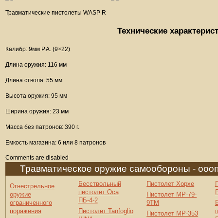
Травматические пистолеты WASP R
Технические характерис
Калибр: 9мм Р.А. (9×22)
Длина оружия: 116 мм
Длина ствола: 55 мм
Высота оружия: 95 мм
Ширина оружия: 23 мм
Масса без патронов: 390 г.
Емкость магазина: 6 или 8 патронов
Comments are disabled
Травматическое оружие самообороны - ооо
Бесствольный
Пистолет Хорхе
Огнестрельное
пистолет Оса
оружие
Пистолет МР-79-
ПБ-4-2
ограниченного
9ТМ
поражения
Пистолет Tanfoglio
Пистолет МР-353