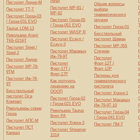
INNA
Пистолет Лидер-М
Общие вопросы
Пистолет МР-81 /
Пистолет ТТ-Т
выбора
МР-82
травматического
Пистолет Гроза-03
Пистолет Гроза-05
оружия
/ Гроза-031 EVO
/ Гроза-051 EVO
Пистолет Гроза-01
Taurus LOM-13
Пистолет WASP R
Бесствольный
Револьвер Агент
Пистолет Есаул /
пистолет Шаман
ТКБ-0216Т
Есаул-3
Пистолет МР-355
Пистолет Steel /
Пистолет Макарыч
Стечкин
Steel-2
Иж-79-9Т
Пистолет
Пистолет Лидер
Пистолет
Форт-12T /
Пистолет МР-78-
Форт-17T /
Форт-12P
9ТМ
Форт-17P
Патроны для
Пистолет Иж-78-
Как получить
травматического
9Т
лицензию на
пистолета
Бесствольный
ОООП
Пистолет Хорхе-1
пистолет Оса
Пистолет Гроза-02
Пистолет Макарыч
Компакт
/ Гроза-021 EVO
Иж-79-9Т-10
Револьверы серии
Револьвер Taurus
Пистолет Гроза-04
Гроза
9mm PA
/ Гроза-041 EVO
Пистолет АПС-М
Пистолет Хорхе-3
Пистолет ПМ-Т
Пистолет ПСТ
Пистолет Streamer
Капрал
1014