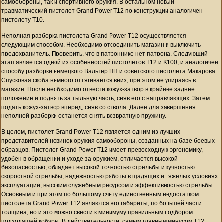
самообороны, так и спортивного оружия. В остальном новый
травматический пистолет Grand Power Т12 по конструкции аналогичен
пистолету Т10.
Неполная разборка пистолета Grand Power Т12 осуществляется
следующим способом. Необходимо отсоединить магазин и выключить
предохранитель. Проверить, что в патроннике нет патрона. Следующий
этап является одной из особенностей пистолетов T12 и K100, и аналогичен
способу разборки немецкого Вальтер ПП и советского пистолета Макарова.
Спусковая скоба немного оттягивается вниз, при этом не упираясь в
магазин. После необходимо отвести кожух-затвор в крайнее заднее
положение и поднять за тыльную часть, сняв его с направляющих. Затем
подать кожух-затвор вперед, сняв со ствола. Далее для завершения
неполной разборки останется снять возвратную пружину.
В целом, пистолет Grand Power T12 является одним из лучших
представителей новинок оружия самообороны, созданных на базе боевых
образцов. Пистолет Grand Power T12 имеет превосходную эргономику,
удобен в обращении и уходе за оружием, отличается высокой
безопасностью, обладает высокой точностью стрельбы и кучностью
скоростной стрельбы, надежностью работы в щадящих и тяжелых условиях
эксплуатации, высоким служебным ресурсом и эффективностью стрельбы.
Основным и при этом по большому счету единственным недостатком
пистолета Grand Power T12 являются его габариты, по большей части
толщина, но и это можно свести к минимуму правильным подбором
подходящей кобуры. В действительности, самым главным минусом T12