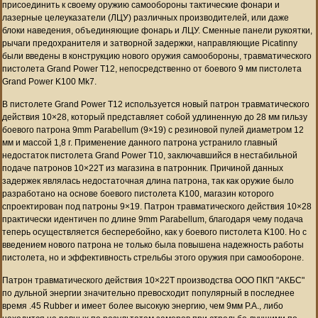
присоединить к своему оружию самообороны тактические фонари и
лазерные целеуказатели (ЛЦУ) различных производителей, или даже
блоки наведения, объединяющие фонарь и ЛЦУ. Сменные панели рукоятки,
рычаги предохранителя и затворной задержки, направляющие Picatinny
были введены в конструкцию нового оружия самообороны, травматического
пистолета Grand Power T12, непосредственно от боевого 9 мм пистолета
Grand Power K100 Mk7.
В пистолете Grand Power T12 используется новый патрон травматического
действия 10×28, который представляет собой удлиненную до 28 мм гильзу
боевого патрона 9mm Parabellum (9×19) с резиновой пулей диаметром 12
мм и массой 1,8 г. Применение данного патрона устранило главный
недостаток пистолета Grand Power T10, заключавшийся в нестабильной
подаче патронов 10×22Т из магазина в патронник. Причиной данных
задержек являлась недостаточная длина патрона, так как оружие было
разработано на основе боевого пистолета K100, магазин которого
спроектирован под патроны 9×19. Патрон травматического действия 10×28
практически идентичен по длине 9mm Parabellum, благодаря чему подача
теперь осуществляется бесперебойно, как у боевого пистолета K100. Но с
введением нового патрона не только была повышена надежность работы
пистолета, но и эффективность стрельбы этого оружия при самообороне.
Патрон травматического действия 10×22Т производства ООО ПКП "АКБС"
по дульной энергии значительно превосходит популярный в последнее
время .45 Rubber и имеет более высокую энергию, чем 9мм P.A., либо