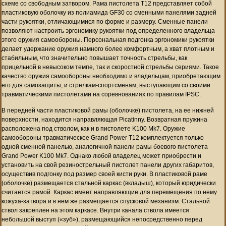
схеме со свободным затвором. Рама пистолета T12 представляет собой
пластиковую оболочку из полиамида GF30 со сменными панелями задней
части рукоятки, отличающимися по форме и размеру. Сменные панели
позволяют настроить эргономику рукоятки под определенного владельца
этого оружия самообороны. Персональная подгонка эргономики рукоятки
делает удержание оружия намного более комфортным, а хват плотным и
стабильным, что значительно повышает точность стрельбы, как
прицельной в невысоком темпе, так и скоростной стрельбы сериями. Такое
качество оружия самообороны необходимо и владельцам, приобретающим
его для самозащиты, и стрелкам-спортсменам, выступающим со своими
травматическими пистолетами на соревнованиях по правилам IPSC.
В передней части пластиковой рамы (оболочке) пистолета, на ее нижней
поверхности, находится направляющая Picatinny. Возвратная пружина
расположена под стволом, как и в пистолете K100 Mk7. Оружие
самообороны травматическое Grand Power T12 комплектуется только
одной сменной панелью, аналогичной панели рамы боевого пистолета
Grand Power K100 Mk7. Однако любой владелец может приобрести и
установить на свой резинострельный пистолет панели других габаритов,
осуществив подгонку под размер своей кисти руки. В пластиковой раме
(оболочке) размещается стальной каркас (вкладыш), который юридически
считается рамой. Каркас имеет направляющие для перемещения по нему
кожуха-затвора и в нем же размещается спусковой механизм. Стальной
ствол закреплен на этом каркасе. Внутри канала ствола имеется
небольшой выступ («зуб»), размещающийся непосредственно перед