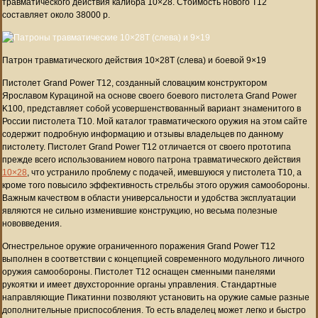
травматического действия калибра 10×28. Стоимость нового T12
составляет около 38000 р.
Патрон травматического действия 10×28Т (слева) и боевой 9×19
Пистолет Grand Power T12, созданный словацким конструктором
Ярославом Курациной на основе своего боевого пистолета Grand Power
K100, представляет собой усовершенствованный вариант знаменитого в
России пистолета T10. Мой каталог травматического оружия на этом сайте
содержит подробную информацию и отзывы владельцев по данному
пистолету. Пистолет Grand Power T12 отличается от своего прототипа
прежде всего использованием нового патрона травматического действия
10×28
, что устранило проблему с подачей, имевшуюся у пистолета T10, а
кроме того повысило эффективность стрельбы этого оружия самообороны.
Важным качеством в области универсальности и удобства эксплуатации
являются не сильно изменившие конструкцию, но весьма полезные
нововведения.
Огнестрельное оружие ограниченного поражения Grand Power T12
выполнен в соответствии с концепцией современного модульного личного
оружия самообороны. Пистолет T12 оснащен сменными панелями
рукоятки и имеет двухсторонние органы управления. Стандартные
направляющие Пикатинни позволяют установить на оружие самые разные
дополнительные приспособления. То есть владелец может легко и быстро