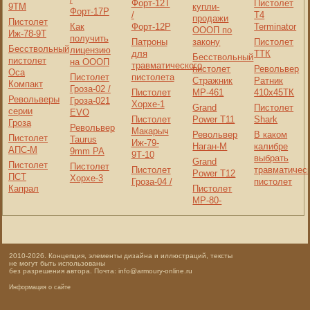
Форт-12T
Пистолет
9ТМ
купли-
Форт-17P
/
Т4
продажи
Пистолет
Как
Форт-12P
Terminator
ОООП по
Иж-78-9Т
получить
Патроны
закону
Пистолет
Бесствольный
лицензию
для
ТТК
Бесствольный
пистолет
на ОООП
травматического
пистолет
Револьвер
Оса
Пистолет
пистолета
Стражник
Ратник
Компакт
Гроза-02 /
Пистолет
МР-461
410x45ТК
Револьверы
Гроза-021
Хорхе-1
Grand
Пистолет
серии
EVO
Пистолет
Power T11
Shark
Гроза
Револьвер
Макарыч
Револьвер
В каком
Пистолет
Taurus
Иж-79-
Наган-М
калибре
АПС-М
9mm PA
9Т-10
выбрать
Grand
Пистолет
Пистолет
Пистолет
травматичес
Power T12
ПСТ
Хорхе-3
Гроза-04 /
пистолет
Капрал
Пистолет
МР-80-
2010-2026. Концепция, элементы дизайна и иллюстраций, тексты
не могут быть использованы
без разрешения автора. Почта: info@armoury-online.ru
Информация о сайте