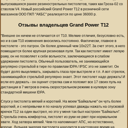
выпускавшихся ранее резинострельных пистолетов, таких как Гроза-02 со
стволом V4. Новый российский Grand Power T12 в розничной сети
магазинов ООО ПКП "АКБС" реализуется по цене 36000 р.
Отзывы владельцев Grand Power T12
"Внешне он ничем не отличается от Т10. Мелкие отличия, безусловно есть,
но и в сам Т10 изменения вносились постоянно. Фактически, главное в
пистолете - это патрон. Он более длинный чем 10х22Т. За счет этого, в него
помещается более крупная резиновая пуля. Так как пистолет имеет легкую
раму, он не позволяет к себе вольности, заключающиеся в слабом
удержании пистолета. Обычный пользователь, не занимающийся
регулярно стрельбой в тире по правилам IDPA / IPSC это не заметит. Он
будет долго выцеливать, закрывать глаза при выстреле и т.п. А вот стрелок,
занимающийся стрельбой регулярно знает. Этот пистолет надо держать! И
если его держать - он оценит стрелка сам и положит все 17 своих пуль на
дистанции в 7 метров в очень скорострельном режиме в нулевую зону
стандартной мишени IDPA.
Спуск у пистолета мягкий и короткий. На моем "Байкалыче" он чуть более
короткий, и с непривычки я по началу успевал дважды нажать на спусковой
крючок Т12 за один выстрел, но это у меня так был настроен "Байкалыч".
Стрельба очень комфортна, пистолет из руки не рвет при нормальном
хвате. Ход затвора мягкий. Чем-то напоминает АПС, но естественно,
короче. Дульная энергия пистолета находится в настоящее время на