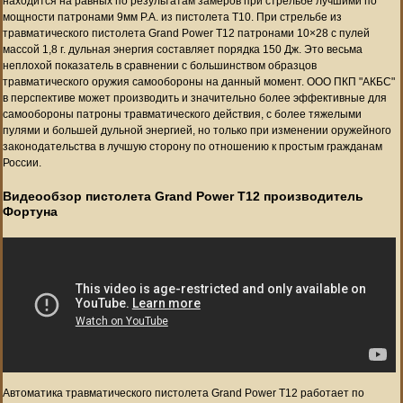
находится на равных по результатам замеров при стрельбе лучшими по
мощности патронами 9мм P.A. из пистолета T10. При стрельбе из
травматического пистолета Grand Power T12 патронами 10×28 с пулей
массой 1,8 г. дульная энергия составляет порядка 150 Дж. Это весьма
неплохой показатель в сравнении с большинством образцов
травматического оружия самообороны на данный момент. ООО ПКП "АКБС"
в перспективе может производить и значительно более эффективные для
самообороны патроны травматического действия, с более тяжелыми
пулями и большей дульной энергией, но только при изменении оружейного
законодательства в лучшую сторону по отношению к простым гражданам
России.
Видеообзор пистолета Grand Power T12 производитель
Фортуна
Автоматика травматического пистолета Grand Power T12 работает по