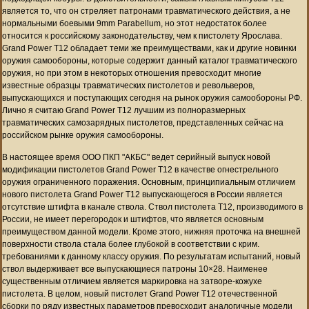
является то, что он стреляет патронами травматического действия, а не
нормальными боевыми 9mm Parabellum, но этот недостаток более
относится к российскому законодательству, чем к пистолету Ярослава.
Grand Power T12 обладает теми же преимуществами, как и другие новинки
оружия самообороны, которые содержит данный каталог травматического
оружия, но при этом в некоторых отношения превосходит многие
известные образцы травматических пистолетов и револьверов,
выпускающихся и поступающих сегодня на рынок оружия самообороны РФ.
Лично я считаю Grand Power T12 лучшим из полноразмерных
травматических самозарядных пистолетов, представленных сейчас на
российском рынке оружия самообороны.
В настоящее время ООО ПКП "АКБС" ведет серийный выпуск новой
модификации пистолетов Grand Power T12 в качестве огнестрельного
оружия ограниченного поражения. Основным, принципиальным отличием
нового пистолета Grand Power T12 выпускающегося в России является
отсутствие штифта в канале ствола. Ствол пистолета Т12, производимого в
России, не имеет перегородок и штифтов, что является основным
преимуществом данной модели. Кроме этого, нижняя проточка на внешней
поверхности ствола стала более глубокой в соответствии с крим.
требованиями к данному классу оружия. По результатам испытаний, новый
ствол выдерживает все выпускающиеся патроны 10×28. Наименее
существенным отличием является маркировка на затворе-кожухе
пистолета. В целом, новый пистолет Grand Power T12 отечественной
сборки по ряду известных параметров превосходит аналогичные модели