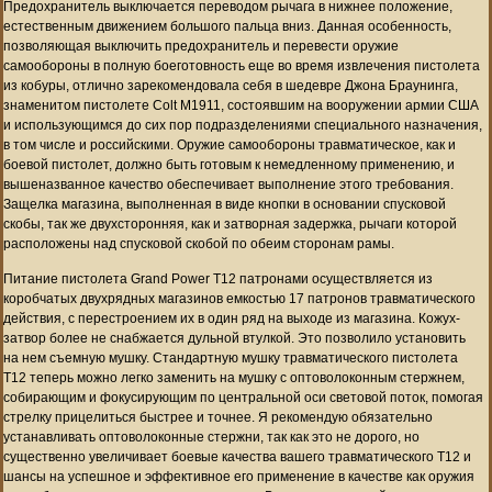
Предохранитель выключается переводом рычага в нижнее положение,
естественным движением большого пальца вниз. Данная особенность,
позволяющая выключить предохранитель и перевести оружие
самообороны в полную боеготовность еще во время извлечения пистолета
из кобуры, отлично зарекомендовала себя в шедевре Джона Браунинга,
знаменитом пистолете Colt M1911, состоявшим на вооружении армии США
и использующимся до сих пор подразделениями специального назначения,
в том числе и российскими. Оружие самообороны травматическое, как и
боевой пистолет, должно быть готовым к немедленному применению, и
вышеназванное качество обеспечивает выполнение этого требования.
Защелка магазина, выполненная в виде кнопки в основании спусковой
скобы, так же двухсторонняя, как и затворная задержка, рычаги которой
расположены над спусковой скобой по обеим сторонам рамы.
Питание пистолета Grand Power T12 патронами осуществляется из
коробчатых двухрядных магазинов емкостью 17 патронов травматического
действия, с перестроением их в один ряд на выходе из магазина. Кожух-
затвор более не снабжается дульной втулкой. Это позволило установить
на нем съемную мушку. Стандартную мушку травматического пистолета
T12 теперь можно легко заменить на мушку с оптоволоконным стержнем,
собирающим и фокусирующим по центральной оси световой поток, помогая
стрелку прицелиться быстрее и точнее. Я рекомендую обязательно
устанавливать оптоволоконные стержни, так как это не дорого, но
существенно увеличивает боевые качества вашего травматического T12 и
шансы на успешное и эффективное его применение в качестве как оружия