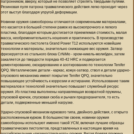
патронником, вверху, который не позволяет стрелять твердыми пулями.
Резиновая пуля патрона травматического действия легко проходит через
этот выступ благодаря упругой деформации.
Новинки оружия самообороны отличаются современными материалами,
что касается в большей степени рамок из высокопрочного и легкого
пластика, благодаря которым достигается приемлемая стоимость, малая
масса, необременительность ношения и практичность. В производстве
травматического пистолета Grand Power T12 используются новейшие
технологии и материалы, значительно снижающие вес оружия. Затвор
фрезеруется из стального блока CrNiMo - хром-никель-молибден, затем
закаляется до твердости порядка 40-42 HRC и подвергается
цементированию, оксидированию и азотированию по технологии Tenifer
QPQ. Металлические детали - каркас, кожух-затвор, ствол и детали ударно-
спускового механизма имеют покрытие Tenifer QPQ, значительно
повышающее устойчивость к коррозии и истиранию. Использование таким
материалов и технологий значительно повышает служебный ресурс
оружия. Из пластика выполнены направляющая возвратной пружины,
спусковой крючок, спусковая скоба и рычаги предохранителя, то есть
детали, подверженные меньшей нагрузке.
Ударно-спусковой механизм куркового типа, двойного действия, с открыто
расположенным курком. В большинстве своем, новинки оружия
самообороны используют именно такой УСМ, включая лучшие образцы
травматических пистолетов, представленных в настоящее время на
российском рынке «резинострельного» оружия. Витая боевая пружина,