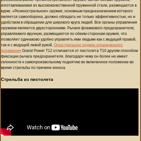
изготавливаемая из высококачественной пружинной стали, размещается в
курке. «Резинострельное» оружие, основным предназначением которого
является самооборона, должно обладать не только эффективностью, но и
удобством в обращении для широкого круга людей. Все органы управления
оружием являются двухсторонними. Рычаги флажкового предохранителя,
управляемого вручную, размещаются по обеим сторонам оружия, что
позволяет одинаково удобно управлять ими людьми как с ведущей правой,
так и с ведущей левой рукой.
Огнестрельное оружие ограниченного
поражения
Grand Power T12 отличается от пистолета T10 другим способом
фиксации рычага предохранителя, благодаря чему он более не имеет
склонности к самопроизвольному поднятию во включенное положение во
время стрельбы по причине износа.
Стрельба из пистолета