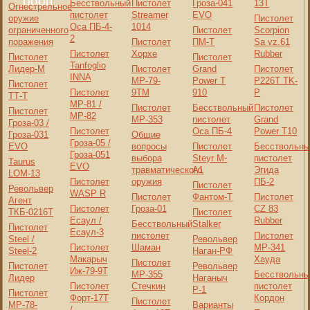
оооп
Бесствольный
Пистолет
Гроза-041
13Т
Огнестрельное
пистолет
Streamer
EVO
оружие
Пистолет
Оса ПБ-4-
1014
ограниченного
Пистолет
Scorpion
2
поражения
Пистолет
ПМ-Т
Sa vz.61
Пистолет
Хорхе
Rubber
Пистолет
Пистолет
Tanfoglio
Лидер-М
Пистолет
Grand
Пистолет
INNA
МР-79-
Power T
P226T TK-
Пистолет
Пистолет
9ТМ
910
P
ТТ-Т
МР-81 /
Пистолет
Бесствольный
Пистолет
Пистолет
МР-82
МР-353
пистолет
Grand
Гроза-03 /
Пистолет
Оса ПБ-4
Power T10
Гроза-031
Общие
Гроза-05 /
EVO
вопросы
Пистолет
Бесствольны
Гроза-051
выбора
Steyr M-
пистолет
Taurus
EVO
травматического
A1
Эгида
LOM-13
Пистолет
оружия
ПБ-2
Пистолет
Револьвер
WASP R
Пистолет
Фантом-Т
Пистолет
Агент
Пистолет
Гроза-01
CZ 83
ТКБ-0216Т
Пистолет
Есаул /
Rubber
Бесствольный
Stalker
Пистолет
Есаул-3
пистолет
Пистолет
Steel /
Револьвер
Пистолет
Шаман
МР-341
Steel-2
Наган-РФ
Макарыч
Хауда
Пистолет
Пистолет
Револьвер
Иж-79-9Т
МР-355
Бесствольны
Лидер
Наганыч
Пистолет
Стечкин
пистолет
Р-1
Пистолет
Форт-17T
Кордон
Пистолет
МР-78-
Варианты
/