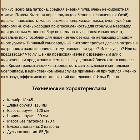
"Минус: всего два патрона, средняя энергия пули, очень некомфортная
отдача. Плюсы: быстрая перезарядка (особенно по сравнению с Осой),
высокая надежность, малые размеры, сверхмалая масса, очень удобная
эргономика, очень хорошая приспособленность для стрельбы навскидку
(прицельными можно вообще не пользоваться, навел и выстрелил),
идеально приспособлен для ношения человеком, не желающим слишком
много думать. Типичный самозарядный пистолет требует досыла патрона в
патронник и размышления на тему - взведен ли курок? Или спущен? Или на
предвзводе? Что лучше - на предохранителе и с взведенным или с
выключенным предохранителем, но со спущенным? Здесь такого вопроса
нет. Кроме травматических патронов, есть светозвуковые и сигнальные
боеприпасы, в единственном моем случае применения пригодился именно
светозвук, эффективно остановивший нападавшего". Илья Ершов
Технические характеристики
Калибр: 18×45
Длина оружия: 115 мм
Высота оружия: 120 мм
Ширина оружия: 30 мм
Масса без патронов: 170 г.
Емкость магазина: 2 патрона
Дульная энергия: 85 Дж