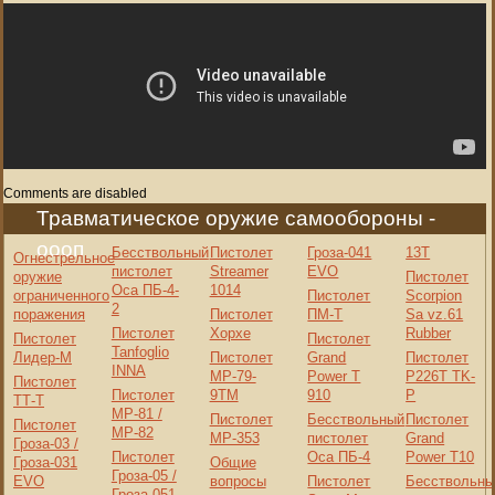
Comments are disabled
Травматическое оружие самообороны -
оооп
Бесствольный
Пистолет
Гроза-041
13Т
Огнестрельное
пистолет
Streamer
EVO
оружие
Пистолет
Оса ПБ-4-
1014
ограниченного
Пистолет
Scorpion
2
поражения
Пистолет
ПМ-Т
Sa vz.61
Пистолет
Хорхе
Rubber
Пистолет
Пистолет
Tanfoglio
Лидер-М
Пистолет
Grand
Пистолет
INNA
МР-79-
Power T
P226T TK-
Пистолет
Пистолет
9ТМ
910
P
ТТ-Т
МР-81 /
Пистолет
Бесствольный
Пистолет
Пистолет
МР-82
МР-353
пистолет
Grand
Гроза-03 /
Пистолет
Оса ПБ-4
Power T10
Гроза-031
Общие
Гроза-05 /
EVO
вопросы
Пистолет
Бесствольны
Гроза-051