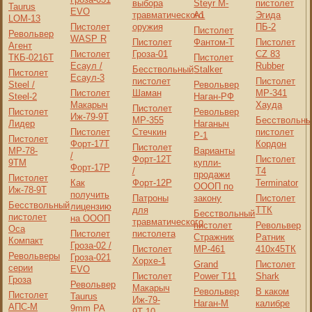
выбора
Steyr M-
пистолет
Taurus
EVO
травматического
A1
Эгида
LOM-13
Пистолет
оружия
ПБ-2
Пистолет
Револьвер
WASP R
Пистолет
Фантом-Т
Пистолет
Агент
Пистолет
Гроза-01
CZ 83
ТКБ-0216Т
Пистолет
Есаул /
Rubber
Бесствольный
Stalker
Пистолет
Есаул-3
пистолет
Пистолет
Steel /
Револьвер
Пистолет
Шаман
МР-341
Steel-2
Наган-РФ
Макарыч
Хауда
Пистолет
Пистолет
Револьвер
Иж-79-9Т
МР-355
Бесствольны
Лидер
Наганыч
Пистолет
Стечкин
пистолет
Р-1
Пистолет
Форт-17T
Кордон
Пистолет
МР-78-
Варианты
/
Форт-12T
Пистолет
9ТМ
купли-
Форт-17P
/
Т4
продажи
Пистолет
Как
Форт-12P
Terminator
ОООП по
Иж-78-9Т
получить
Патроны
закону
Пистолет
Бесствольный
лицензию
для
ТТК
Бесствольный
пистолет
на ОООП
травматического
пистолет
Револьвер
Оса
Пистолет
пистолета
Стражник
Ратник
Компакт
Гроза-02 /
Пистолет
МР-461
410x45ТК
Револьверы
Гроза-021
Хорхе-1
Grand
Пистолет
серии
EVO
Пистолет
Power T11
Shark
Гроза
Револьвер
Макарыч
Револьвер
В каком
Пистолет
Taurus
Иж-79-
Наган-М
калибре
АПС-М
9mm PA
9Т-10