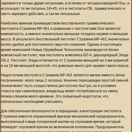
заряжается только двумя патронами, в отличии от четырехзарядной Осы, и
использует те же патроны 18×45, что и пистолеты ПБ, травматического и
свето-звукового действия, а так же сигнальные.
Наиболее важным преимуществом бесствольного травматического
пистолета Стражник МР-461 в сравнении с пистолетами Оса является
компактность, а именно значительно меньшая толщина оружия и меньшая
масса. В результате бесствольный пистолет Стражник МР-461 значительно
более удобен для постоянного скрытого ношения. Однако в настоящее
время компанией Новые Оружейные Технологии производится более
компактный пистолет, чем пистолеты комплекса БП-4, двухзарядный Эгида
ПБ-2. Пистолет Эгида отличается от Стражника меньшей на 3 мм шириной
и на 16 мм меньшей высотой, что довольно много для оружия такого класса.
Недостатком пистолета Стражник МР-461 является малая емкость блока
патронников - всего лишь 2 патрона. Конечно перезарядка простой сменой
блоков может быть осуществлена достаточно быстро, но в условиях
стресса при самообороне, владельцу может потребоваться на смену
блоков слишком много времени. Это серьезный недостаток, что
обязательно необходимо учитывать.
Для обеспечения безопасности в обращении, в конструкции пистолета
Стражник имеется управляемый вручную механический предохранитель,
выполненный в виде поперечной кнопки на спусковом крючке, который
блокирует спусковой крючок во включенном положении. Предохранитель