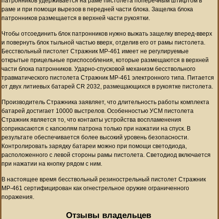
патронников удерживается на раме пистолета поперечным штифтом в
раме и при помощи вырезов в передней части блока. Защелка блока
патронников размещается в верхней части рукоятки.
Чтобы отсоединить блок патронников нужно выжать защелку вперед-вверх
и повернуть блок тыльной частью вверх, отделив его от рамы пистолета.
Бесствольный пистолет Стражник МР-461 имеет не регулируемые
открытые прицельные приспособления, которые размещаются в верхней
части блока патронников. Ударно-спусковой механизм бесствольного
травматического пистолета Стражник МР-461 электронного типа. Питается
от двух литиевых батарей CR 2032, размещающихся в рукоятке пистолета.
Производитель Стражника заявляет, что длительность работы комплекта
батарей достигает 10000 выстрелов. Особенностью УСМ пистолета
Стражник является то, что контакты устройства воспламенения
соприкасаются с капсюлям патрона только при нажатии на спуск. В
результате обеспечивается более высокий уровень безопасности.
Контролировать зарядку батареи можно при помощи светодиода,
расположенного с левой стороны рамы пистолета. Светодиод включается
при нажатии на кнопку рядом с ним.
В настоящее время бесствольный резинострельный пистолет Стражник
МР-461 сертифицирован как огнестрельное оружие ограниченного
поражения.
Отзывы владельцев