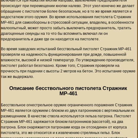
включается при нажатии кнопки направо, выключение предохранителя
происходит при перемещении кнопки налево. Этот узел конечно же делает
обращение с пистолетом более безопасным, но в то же время является и
недостатком этого оружия. Во время использования пистолета Стражник
МР-461 для самообороны в стрессовой ситуации, владелец, в особенности
малоопытный, может просто забыть выключить предохранитель, тратить
драгоценные секунды на то что бы вспомнить включал ли он
предохранитель и даже где он находится на пистолете.
Во время заводских испытаний бесствольный пистолет Стражник МР-461
проверяли на надежность функционирования при дожде, повышенной
влажности, высокой и низкой температур. По утверждению производителя,
пистолет работал безотказно. Кроме того, Стражник проверяли на
прочность при падении с высоты 2 метров на бетон. Это испытание оружие
так же выдержало.
Описание бесствольного пистолета Стражник
МР-461
Бесствольное огнестрельное оружие ограниченного поражения Стражник
МР-461 является оружием с блоком из двух патронников с вертикальным их
размещением. В качестве ствола используется гильза патрона. Пистолет
Стражник МР-461 заряжается блоком патронников (кассетой), на два
патрона. Блок снаряжается патронами когда он отсоединен от корпуса
пистолета, это же относится и к извлечению стреляных гильз. Блок