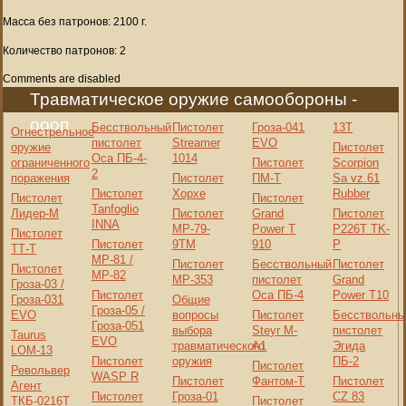
Масса без патронов: 2100 г.
Количество патронов: 2
Comments are disabled
Травматическое оружие самообороны -
оооп
Бесствольный
Пистолет
Гроза-041
13Т
Огнестрельное
пистолет
Streamer
EVO
оружие
Пистолет
Оса ПБ-4-
1014
ограниченного
Пистолет
Scorpion
2
поражения
Пистолет
ПМ-Т
Sa vz.61
Пистолет
Хорхе
Rubber
Пистолет
Пистолет
Tanfoglio
Лидер-М
Пистолет
Grand
Пистолет
INNA
МР-79-
Power T
P226T TK-
Пистолет
Пистолет
9ТМ
910
P
ТТ-Т
МР-81 /
Пистолет
Бесствольный
Пистолет
Пистолет
МР-82
МР-353
пистолет
Grand
Гроза-03 /
Пистолет
Оса ПБ-4
Power T10
Гроза-031
Общие
Гроза-05 /
EVO
вопросы
Пистолет
Бесствольны
Гроза-051
выбора
Steyr M-
пистолет
Taurus
EVO
травматического
A1
Эгида
LOM-13
Пистолет
оружия
ПБ-2
Пистолет
Револьвер
WASP R
Пистолет
Фантом-Т
Пистолет
Агент
Пистолет
Гроза-01
CZ 83
ТКБ-0216Т
Пистолет