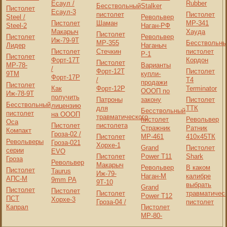
Есаул /
Rubber
Бесствольный
Stalker
Пистолет
Есаул-3
пистолет
Пистолет
Steel /
Револьвер
Пистолет
Шаман
МР-341
Steel-2
Наган-РФ
Макарыч
Хауда
Пистолет
Пистолет
Револьвер
Иж-79-9Т
МР-355
Бесствольны
Лидер
Наганыч
Пистолет
Стечкин
пистолет
Р-1
Пистолет
Форт-17T
Кордон
Пистолет
МР-78-
Варианты
/
Форт-12T
Пистолет
9ТМ
купли-
Форт-17P
/
Т4
продажи
Пистолет
Как
Форт-12P
Terminator
ОООП по
Иж-78-9Т
получить
Патроны
закону
Пистолет
Бесствольный
лицензию
для
ТТК
Бесствольный
пистолет
на ОООП
травматического
пистолет
Револьвер
Оса
Пистолет
пистолета
Стражник
Ратник
Компакт
Гроза-02 /
Пистолет
МР-461
410x45ТК
Револьверы
Гроза-021
Хорхе-1
Grand
Пистолет
серии
EVO
Пистолет
Power T11
Shark
Гроза
Револьвер
Макарыч
Револьвер
В каком
Пистолет
Taurus
Иж-79-
Наган-М
калибре
АПС-М
9mm PA
9Т-10
выбрать
Grand
Пистолет
Пистолет
Пистолет
травматичес
Power T12
ПСТ
Хорхе-3
Гроза-04 /
пистолет
Капрал
Пистолет
МР-80-