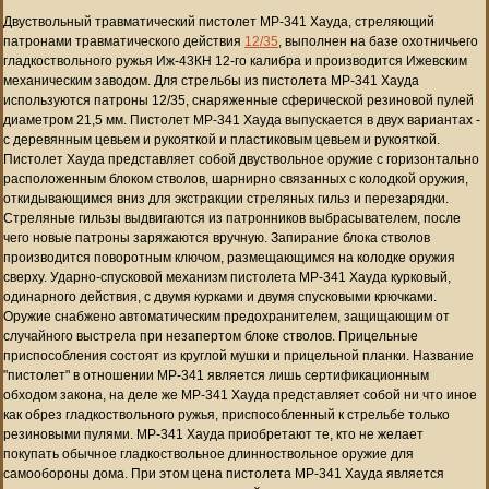
Двуствольный травматический пистолет МР-341 Хауда, стреляющий
патронами травматического действия
12/35
, выполнен на базе охотничьего
гладкоствольного ружья Иж-43КН 12-го калибра и производится Ижевским
механическим заводом. Для стрельбы из пистолета МР-341 Хауда
используются патроны 12/35, снаряженные сферической резиновой пулей
диаметром 21,5 мм. Пистолет МР-341 Хауда выпускается в двух вариантах -
с деревянным цевьем и рукояткой и пластиковым цевьем и рукояткой.
Пистолет Хауда представляет собой двуствольное оружие с горизонтально
расположенным блоком стволов, шарнирно связанных с колодкой оружия,
откидывающимся вниз для экстракции стреляных гильз и перезарядки.
Стреляные гильзы выдвигаются из патронников выбрасывателем, после
чего новые патроны заряжаются вручную. Запирание блока стволов
производится поворотным ключом, размещающимся на колодке оружия
сверху. Ударно-спусковой механизм пистолета МР-341 Хауда курковый,
одинарного действия, с двумя курками и двумя спусковыми крючками.
Оружие снабжено автоматическим предохранителем, защищающим от
случайного выстрела при незапертом блоке стволов. Прицельные
приспособления состоят из круглой мушки и прицельной планки. Название
"пистолет" в отношении МР-341 является лишь сертификационным
обходом закона, на деле же МР-341 Хауда представляет собой ни что иное
как обрез гладкоствольного ружья, приспособленный к стрельбе только
резиновыми пулями. МР-341 Хауда приобретают те, кто не желает
покупать обычное гладкоствольное длинноствольное оружие для
самообороны дома. При этом цена пистолета МР-341 Хауда является