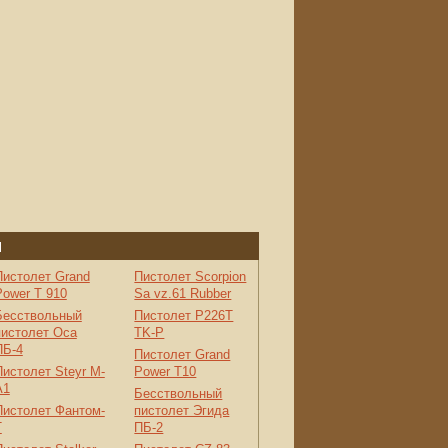
п
Пистолет Grand
Пистолет Scorpion
Power T 910
Sa vz.61 Rubber
Бесствольный
Пистолет P226T
пистолет Оса
TK-P
ПБ-4
Пистолет Grand
Пистолет Steyr M-
Power T10
A1
Бесствольный
Пистолет Фантом-
пистолет Эгида
Т
ПБ-2