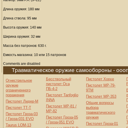
Калибр: 9мм Р.А. (9×22)
Длина оружия: 180 мм
Длина ствола: 95 мм
Высота оружия: 140 мм
Ширина оружия: 32 мм
Масса без патронов: 630 г.
Емкость магазина: 10 или 15 патронов
Comments are disabled
Травматическое оружие самообороны - ооо
Бесствольный
Пистолет Хорхе
Огнестрельное
пистолет Оса
оружие
Пистолет МР-79-
ПБ-4-2
ограниченного
9ТМ
поражения
Пистолет Tanfoglio
Пистолет МР-353
INNA
Пистолет Лидер-М
Общие вопросы
Пистолет МР-81 /
Пистолет ТТ-Т
выбора
МР-82
травматического
Пистолет Гроза-03
Пистолет Гроза-05
оружия
/ Гроза-031 EVO
/ Гроза-051 EVO
Пистолет Гроза-01
Taurus LOM-13