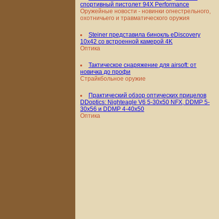
спортивный пистолет 94X Performance
Оружейные новости - новинки огнестрельного,
охотничьего и травматического оружия
Steiner представила бинокль eDiscovery
10x42 со встроенной камерой 4K
Оптика
Тактическое снаряжение для airsoft: от
новичка до профи
Страйкбольное оружие
Практический обзор оптических прицелов
DDoptics: Nighteagle V6 5-30x50 NFX, DDMP 5-
30x56 и DDMP 4-40x50
Оптика