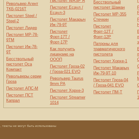
Пистолет WASP R
Бесствольный
Револьвер Агент
Пистолет Есаул /
пистолет Шаман
ТКБ-0216Т
Есаул-3
Пистолет МР-355
Пистолет Steel /
Пистолет Макарыч
Стечкин
Steel-2
Иж-79-9Т
Пистолет
Пистолет Лидер
Пистолет
Форт-12T /
Пистолет МР-78-
Форт-17T /
Форт-12P
9ТМ
Форт-17P
Патроны для
Пистолет Иж-78-
Как получить
травматического
9Т
лицензию на
пистолета
Бесствольный
ОООП
Пистолет Хорхе-1
пистолет Оса
Пистолет Гроза-02
Пистолет Макарыч
Компакт
/ Гроза-021 EVO
Иж-79-9Т-10
Револьверы серии
Револьвер Taurus
Пистолет Гроза-04
Гроза
9mm PA
/ Гроза-041 EVO
Пистолет АПС-М
Пистолет Хорхе-3
Пистолет ПМ-Т
Пистолет ПСТ
Пистолет Streamer
Капрал
1014
 тексты не могут быть использованы