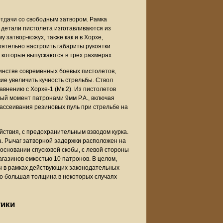
отдачи со свободным затвором. Рамка
 детали пистолета изготавливаются из
 затвор-кожух, также как и в Хорхе,
ятельно настроить габариты рукоятки
 которые выпускаются в трех размерах.
шинстве современных боевых пистолетов,
ие увеличить кучность стрельбы. Ствол
внению с Хорхе-1 (Мк.2). Из пистолетов
ый момент патронами 9мм Р.А., включая
ассеивания резиновых пуль при стрельбе на
йствия, с предохранительным взводом курка.
. Рычаг затворной задержки расположен на
 основании спусковой скобы, с левой стороны
газинов емкостью 10 патронов. В целом,
ы в рамках действующих законодательных
но большая толщина в некоторых случаях
тики