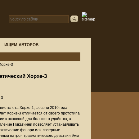
ИЩЕМ АВТОРОВ
Хорхе-3
атический Хорхе-3
-3
пистолета Хорхе-1, с осени 2010 года
ет Хорхе-3 отличается от своего прототипа
и к основной для большего удобства, а
епление Пикатинни позволяет устанавливать
тактические фонари или лазерные
енный патрон травматического действия 9мм