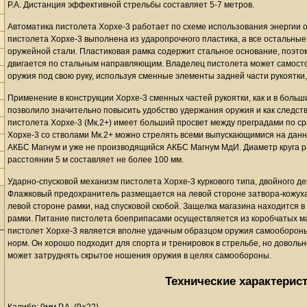
Р.А. Дистанция эффективной стрельбы составляет 5-7 метров.
Автоматика пистолета Хорхе-3 работает по схеме использования энергии 
пистолета Хорхе-3 выполнена из ударопрочного пластика, а все остальные
оружейной стали. Пластиковая рамка содержит стальное основание, поэтому
двигается по стальным направляющим. Владелец пистолета может самосто
оружия под свою руку, используя сменные элементы задней части рукоятки,
Применение в конструкции Хорхе-3 сменных частей рукоятки, как и в боль
позволило значительно повысить удобство удержания оружия и как следств
пистолета Хорхе-3 (Мк.2+) имеет больший просвет между преградами по сра
Хорхе-3 со стволами Мк.2+ можно стрелять всеми выпускающимися на данн
АКБС Магнум и уже не производящийся АКБС Магнум МдИ. Диаметр круга р
расстоянии 5 м составляет не более 100 мм.
Ударно-спусковой механизм пистолета Хорхе-3 куркового типа, двойного де
Флажковый предохранитель размещается на левой стороне затвора-кожуха
левой стороне рамки, над спусковой скобой. Защелка магазина находится в
рамки. Питание пистолета боеприпасами осуществляется из коробчатых ма
пистолет Хорхе-3 является вполне удачным образцом оружия самооборон
норм. Он хорошо подходит для спорта и тренировок в стрельбе, но доволь
может затруднять скрытое ношения оружия в целях самообороны.
Технические характерис