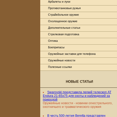
Арбалеты и луки
Противотанковые ружья
Страйкбольное оружие
Охолощенное оружие
Дополнительные статьи
Стрелковая подготовка
Оптика
Боеприпасы
Оружейные заставки для телефона
Оружейные новости
Полезные ссылки
НОВЫЕ СТАТЬИ
Swarovski представила легкий телескоп AT
Endura 21-65x75 для охоты и наблюдений за
природой
Оружейные новости - новинки огнестрельного,
охотничьего и травматического оружия
В честь 500-летия Beretta представлен