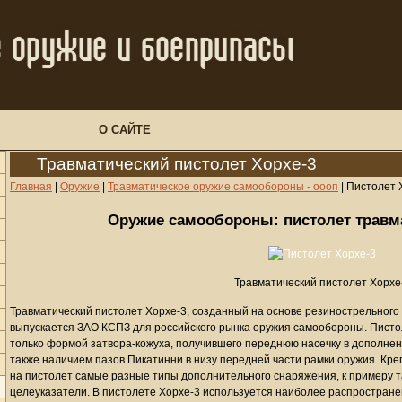
О САЙТЕ
Травматический пистолет Хорхе-3
Главная
|
Оружие
|
Травматическое оружие самообороны - оооп
|
Пистолет 
Оружие самообороны: пистолет травм
Травматический пистолет Хорхе
Травматический пистолет Хорхе-3, созданный на основе резинострельного 
выпускается ЗАО КСПЗ для российского рынка оружия самообороны. Пистол
только формой затвора-кожуха, получившего переднюю насечку в дополнени
также наличием пазов Пикатинни в низу передней части рамки оружия. Кр
на пистолет самые разные типы дополнительного снаряжения, к примеру 
целеуказатели. В пистолете Хорхе-3 используется наиболее распростран