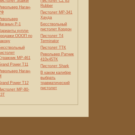
Пистолет Stalker
Пистолет CZ 83
Rubber
Револьвер Наган-
РФ
Пистолет МР-341
Хауда
Револьвер
Наганыч Р-1
Бесствольный
пистолет Кордон
Варианты купли-
продажи ОООП по
Пистолет Т4
закону
Terminator
Бесствольный
Пистолет ТТК
пистолет
Револьвер Ратник
Стражник МР-461
410x45ТК
Grand Power T11
Пистолет Shark
Револьвер Наган-
В каком калибре
М
выбрать
Grand Power T12
травматический
пистолет
Пистолет МР-80-
13Т