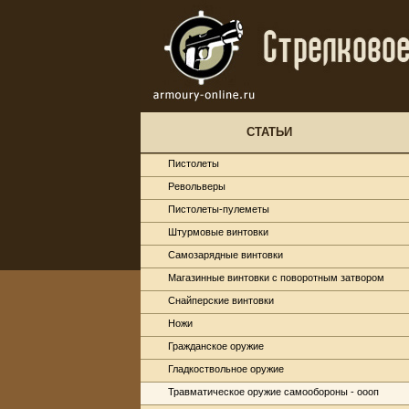
СТАТЬИ
Пистолеты
Револьверы
Пистолеты-пулеметы
Штурмовые винтовки
Самозарядные винтовки
Магазинные винтовки с поворотным затвором
Снайперские винтовки
Ножи
Гражданское оружие
Гладкоствольное оружие
Травматическое оружие самообороны - оооп