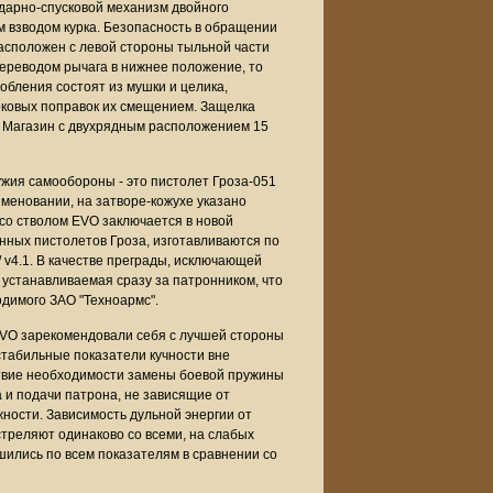
Ударно-спусковой механизм двойного
м взводом курка. Безопасность в обращении
асположен с левой стороны тыльной части
ереводом рычага в нижнее положение, то
бления состоят из мушки и целика,
боковых поправок их смещением. Защелка
. Магазин с двухрядным расположением 15
жия самообороны - это пистолет Гроза-051
меновании, на затворе-кожухе указано
со стволом EVO заключается в новой
енных пистолетов Гроза, изготавливаются по
 v4.1. В качестве преграды, исключающей
 устанавливаемая сразу за патронником, что
димого ЗАО "Техноармс".
EVO зарекомендовали себя с лучшей стороны
стабильные показатели кучности вне
тствие необходимости замены боевой пружины
 и подачи патрона, не зависящие от
ности. Зависимость дульной энергии от
стреляют одинаково со всеми, на слабых
шились по всем показателям в сравнении со