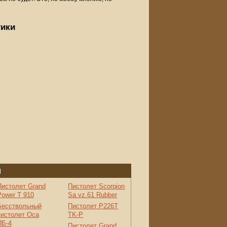
тики
п
Пистолет Grand
Пистолет Scorpion
Power T 910
Sa vz.61 Rubber
Бесствольный
Пистолет P226T
пистолет Оса
TK-P
ПБ-4
Пистолет Grand