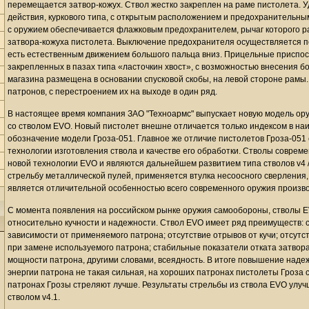
перемещается затвор-кожух. Ствол жестко закреплен на раме пистолета. 
действия, куркового типа, с открытым расположением и предохранительны
с оружием обеспечивается флажковым предохранителем, рычаг которого р
затвора-кожуха пистолета. Выключение предохранителя осуществляется п
есть естественным движением большого пальца вниз. Прицельные приспосо
закрепленных в пазах типа «ласточкин хвост», с возможностью внесения 
магазина размещена в основании спусковой скобы, на левой стороне рамы
патронов, с перестроением их на выходе в один ряд.
В настоящее время компания ЗАО "Техноармс" выпускает новую модель ору
со стволом EVO. Новый пистолет внешне отличается только индексом в наи
обозначение модели Гроза-051. Главное же отличие пистолетов Гроза-051 
технологии изготовления ствола и качестве его обработки. Стволы соврем
новой технологии EVO и являются дальнейшем развитием типа стволов v4 /
стрельбу металлической пулей, применяется втулка несоосного сверления,
является отличительной особенностью всего современного оружия произво
С момента появления на российском рынке оружия самообороны, стволы 
относительно кучности и надежности. Ствол EVO имеет ряд преимуществ: 
зависимости от применяемого патрона; отсутствие отрывов от кучи; отсу
при замене используемого патрона; стабильные показатели отката затвора
мощности патрона, другими словами, всеядность. В итоге повышение надеж
энергии патрона не такая сильная, на хороших патронах пистолеты Гроза 
патронах Грозы стреляют лучше. Результаты стрельбы из ствола EVO улуч
стволом v4.1.