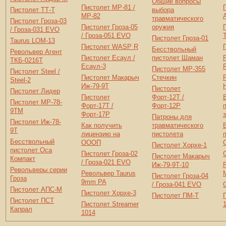
Общие вопросы
Пистолет МР-81 /
Пистолет ТТ-Т
выбора
МР-82
травматического
Пистолет Гроза-03
Пистолет Гроза-05
оружия
/ Гроза-031 EVO
/ Гроза-051 EVO
Пистолет Гроза-01
Taurus LOM-13
Пистолет WASP R
Бесствольный
Револьвер Агент
Пистолет Есаул /
пистолет Шаман
ТКБ-0216Т
Есаул-3
Пистолет МР-355
Пистолет Steel /
Пистолет Макарыч
Стечкин
Steel-2
Иж-79-9Т
Пистолет
Пистолет Лидер
Пистолет
Форт-12T /
Пистолет МР-78-
Форт-17T /
Форт-12P
9ТМ
Форт-17P
Патроны для
Пистолет Иж-78-
Как получить
травматического
9Т
лицензию на
пистолета
Бесствольный
ОООП
Пистолет Хорхе-1
пистолет Оса
Пистолет Гроза-02
Пистолет Макарыч
Компакт
/ Гроза-021 EVO
Иж-79-9Т-10
Револьверы серии
Револьвер Taurus
Пистолет Гроза-04
Гроза
9mm PA
/ Гроза-041 EVO
Пистолет АПС-М
Пистолет Хорхе-3
Пистолет ПМ-Т
Пистолет ПСТ
Пистолет Streamer
Капрал
1014