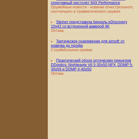
спортивный пистолет 94X Performance
Оружейные новости - новинки огнестрельного,
охотничьего и травматического оружия
Steiner представила бинокль eDiscovery
10x42 со встроенной камерой 4K
Оптика
Тактическое снаряжение для airsoft: от
новичка до профи
Страйкбольное оружие
Практический обзор оптических прицелов
DDoptics: Nighteagle V6 5-30x50 NFX, DDMP 5-
30x56 и DDMP 4-40x50
Оптика