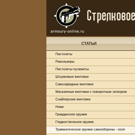
СТАТЬИ
Пистолеты
Револьверы
Пистолеты-пулеметы
Штурмовые винтовки
Самозарядные винтовки
Магазинные винтовки с поворотным затвором
Снайперские винтовки
Ножи
Гражданское оружие
Гладкоствольное оружие
Травматическое оружие самообороны - оооп