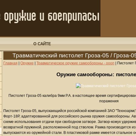
О САЙТЕ
Травматический пистолет Гроза-05 / Гроза-
Главная
|
Оружие
|
Травматическое оружие самообороны - оооп
|
Пистолет Г
Оружие самообороны: пистолет
Пистолет Гроза-05 калибра 9мм Р.А. в настоящее время сертифицирован
поражения
Пистолет Гроза-05, выпускающийся российской компанией ЗАО "Техноармс
Форт-18Р, адаптированной для российского рынка оружия самообороны. Ав
схеме использования отдачи при свободном затворе. Затвор-кожух удержи
возвратной пружиной, расположенной под стволом. Рамка производится из
выпускаются из оружейной стали. В пластиковой рамке имеется стальное 