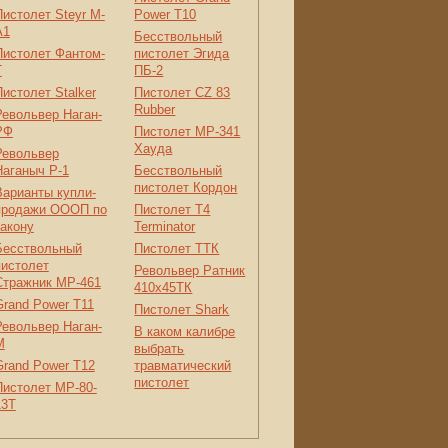
Пистолет Steyr M-
Power T10
A1
Бесствольный
Пистолет Фантом-
пистолет Эгида
Т
ПБ-2
Пистолет Stalker
Пистолет CZ 83
Rubber
Револьвер Наган-
РФ
Пистолет МР-341
Хауда
Револьвер
Наганыч Р-1
Бесствольный
пистолет Кордон
Варианты купли-
продажи ОООП по
Пистолет Т4
закону
Terminator
Бесствольный
Пистолет ТТК
пистолет
Револьвер Ратник
Стражник МР-461
410x45ТК
Grand Power T11
Пистолет Shark
Револьвер Наган-
В каком калибре
М
выбрать
Grand Power T12
травматический
пистолет
Пистолет МР-80-
13Т