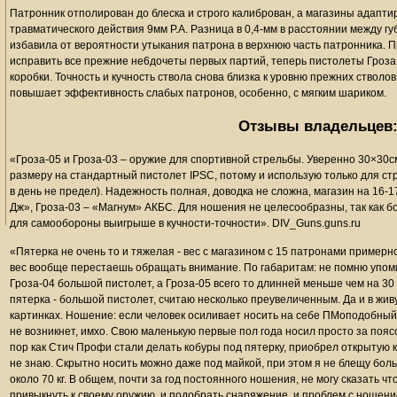
Патронник отполирован до блеска и строго калиброван, а магазины адапти
травматического действия 9мм Р.А. Разница в 0,4-мм в расстоянии между г
избавила от вероятности утыкания патрона в верхнюю часть патронника. П
исправить все прежние не6дочеты первых партий, теперь пистолеты Гроз
коробки. Точность и кучность ствола снова близка к уровню прежних стволов
повышает эффективность слабых патронов, особенно, с мягким шариком.
Отзывы владельцев
«Гроза-05 и Гроза-03 – оружие для спортивной стрельбы. Уверенно 30×30см
размеру на стандартный пистолет IPSC, потому и использую только для стр
в день не предел). Надежность полная, доводка не сложна, магазин на 16-
Дж», Гроза-03 – «Магнум» АКБС. Для ношения не целесообразны, так как 
для самообороны выигрыше в кучности-точности». DIV_Guns.guns.ru
«Пятерка не очень то и тяжелая - вес с магазином с 15 патронами примерн
вес вообще перестаешь обращать внимание. По габаритам: не помню упомин
Гроза-04 большой пистолет, а Гроза-05 всего то длинней меньше чем на 30 
пятерка - большой пистолет, считаю несколько преувеличенным. Да и в жив
картинках. Ношение: если человек осиливает носить на себе ПМоподобный
не возникнет, имхо. Свою маленькую первые пол года носил просто за пояс
пор как Стич Профи стали делать кобуры под пятерку, приобрел открытую
не знаю. Скрытно носить можно даже под майкой, при этом я не блещу больш
около 70 кг. В общем, почти за год постоянного ношения, не могу сказать ч
привыкнуть к своему оружию, и подобрать снаряжение, и проблем с ношение