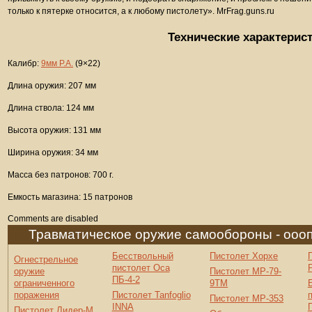
только к пятерке относится, а к любому пистолету». MrFrag.guns.ru
Технические характерис
Калибр:
9мм Р.А.
(9×22)
Длина оружия: 207 мм
Длина ствола: 124 мм
Высота оружия: 131 мм
Ширина оружия: 34 мм
Масса без патронов: 700 г.
Емкость магазина: 15 патронов
Comments are disabled
Травматическое оружие самообороны - ооо
Бесствольный
Пистолет Хорхе
Огнестрельное
пистолет Оса
оружие
Пистолет МР-79-
ПБ-4-2
ограниченного
9ТМ
поражения
Пистолет Tanfoglio
Пистолет МР-353
INNA
Пистолет Лидер-М