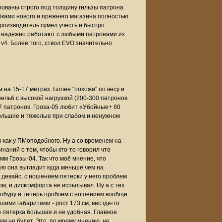
рованы строго под толщину гильзы патрона
убками нового и прежнего магазина полностью
роизводитель сумел учесть и быстро
а надежно работают с любыми патронами из
 v4. Более того, ствол EVO значительно
:
 на 15-17 метрах. Более "похожи" по весу и
ельб с высокой нагрузкой (200-300 патронов
17 патронов. Гроза-05 любит «Убойные+ 80
большие и тяжелые при слабом и ненужном
о как у ПМоподобного. Ну а со временем на
аний о том, чтобы кто-то говорил что
мм Грозы-04. Так что моё мнение, что
ую она выглядит куда меньше чем на
 девайс, с ношением пятерки у него проблем
ом, и дискомфорта не испытывал. Ну а с тех
 кобуру и теперь проблем с ношением вообще
ими габаритами - рост 173 см, вес где-то
то пятерка большая и не удобная. Главное
м не будет. Это, по моему мнению, не