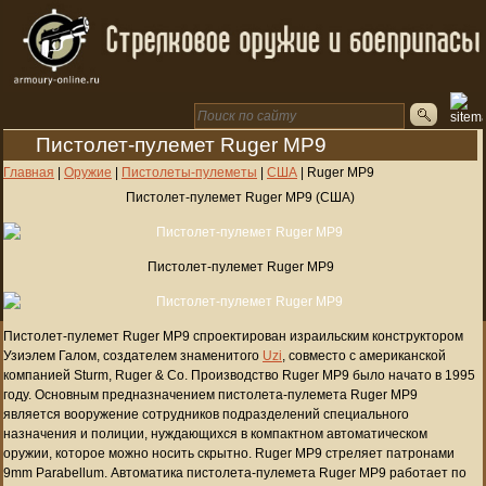
Пистолет-пулемет Ruger MP9
Главная
|
Оружие
|
Пистолеты-пулеметы
|
США
|
Ruger MP9
Пистолет-пулемет Ruger MP9 (США)
Пистолет-пулемет Ruger MP9
Пистолет-пулемет Ruger MP9 спроектирован израильским конструктором
Узиэлем Галом, создателем знаменитого
Uzi
, совместо с американской
компанией Sturm, Ruger & Co. Производство Ruger MP9 было начато в 1995
году. Основным предназначением пистолета-пулемета Ruger MP9
является вооружение сотрудников подразделений специального
назначения и полиции, нуждающихся в компактном автоматическом
оружии, которое можно носить скрытно. Ruger MP9 стреляет патронами
9mm Parabellum. Автоматика пистолета-пулемета Ruger MP9 работает по