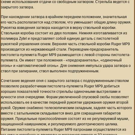
схеме использования отдачи со свободным затвором. Стрельба ведется с
закрытого затвора.
При нахождении затвора в крайнем переднем положении, значительная
его часть располагается над стволом, что уменьшает общую длину оружия.
Рукоятка взведения затвора находится в верху ствольной коробки.
Ствольная коробка состоит из двух половин. Нижняя изготавливается из
полимера Zytel и представляет собой единую деталь с пистолетной
рукояткой управления огнем. Верхняя часть ствольной коробки Ruger MP9
производится из нержавеющей стали. Переводчик-предохранитель
пистолета-пулемета Ruger MP9 размещается с левой стороны пистолета-
пулемета. Он имеет три положения - «предохранитель», «одиночный
огонь» и «автоматический огонь». Для снижения импульса удара затвора о
ствол при запирании, ствол выполнен подпружиненным.
Сочетание ведения огня с закрытого затвора с подпружиненным стволом
позволило разработчикам пистолета-пулемета Ruger MP9 добиться
хороших показателей точности стрельбы одиночными выстрелами и
кучности огня очередями. Форам увеличенной спусковой скобы позволяет
использовать ее в качестве передней рукоятки удержания оружия второй
рукой. Оружие снабжено телескопическим складным, задняя часть которого
вместе с затыльником складывается вниз для сокращения габаритов
оружия. Прицельные приспособления состоят из не регулируемой мушки,
защищенной намушником, и регулируемого диоптрического целика.
Питание пистолета-пулемета Ruger MP9 патронами осуществляется из
отъемных коробчатых двухрядных магазинов емкостью 32 патрона.