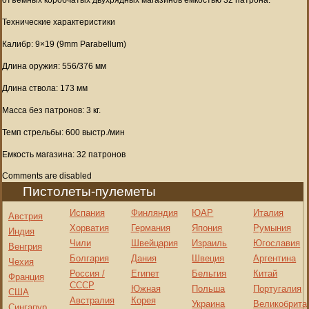
Технические характеристики
Калибр: 9×19 (9mm Parabellum)
Длина оружия: 556/376 мм
Длина ствола: 173 мм
Масса без патронов: 3 кг.
Темп стрельбы: 600 выстр./мин
Емкость магазина: 32 патронов
Comments are disabled
Пистолеты-пулеметы
Испания
Финляндия
ЮАР
Италия
Австрия
Хорватия
Германия
Япония
Румыния
Индия
Чили
Швейцария
Израиль
Югославия
Венгрия
Болгария
Дания
Швеция
Аргентина
Чехия
Россия /
Египет
Бельгия
Китай
Франция
СССР
Южная
Польша
Португалия
США
Австралия
Корея
Украина
Великобрита
Сингапур