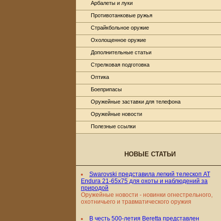
Арбалеты и луки
Противотанковые ружья
Страйкбольное оружие
Охолощенное оружие
Дополнительные статьи
Стрелковая подготовка
Оптика
Боеприпасы
Оружейные заставки для телефона
Оружейные новости
Полезные ссылки
НОВЫЕ СТАТЬИ
Swarovski представила легкий телескоп AT
Endura 21-65x75 для охоты и наблюдений за
природой
Оружейные новости - новинки огнестрельного,
охотничьего и травматического оружия
В честь 500-летия Beretta представлен