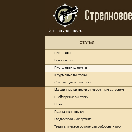
СТАТЬИ
Пистолеты
Револьверы
Пистолеты-пулеметы
Штурмовые винтовки
Самозарядные винтовки
Магазинные винтовки с поворотным затвором
Снайперские винтовки
Ножи
Гражданское оружие
Гладкоствольное оружие
Травматическое оружие самообороны - оооп