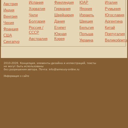
Испания
Финляндия
ЮАР
Италия
Австрия
Хорватия
Германия
Япония
Румыния
Индия
Чили
Швейцария
Израиль
Югославия
Венгрия
Болгария
Дания
Швеция
Аргентина
Чехия
Россия /
Египет
Бельгия
Китай
Франция
СССР
Южная
Польша
Португалия
США
Австралия
Корея
Украина
Великобрита
Сингапур
2010-2026. Концепция, элементы дизайна и иллюстраций, тексты
не могут быть использованы
без разрешения автора. Почта: info@armoury-online.ru
Информация о сайте