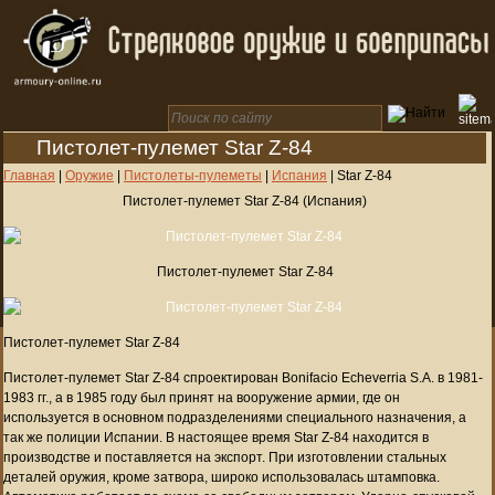
Пистолет-пулемет Star Z-84
Главная
|
Оружие
|
Пистолеты-пулеметы
|
Испания
|
Star Z-84
Пистолет-пулемет Star Z-84 (Испания)
Пистолет-пулемет Star Z-84
Пистолет-пулемет Star Z-84
Пистолет-пулемет Star Z-84 спроектирован Bonifacio Echeverria S.A. в 1981-
1983 гг., а в 1985 году был принят на вооружение армии, где он
используется в основном подразделениями специального назначения, а
так же полиции Испании. В настоящее время Star Z-84 находится в
производстве и поставляется на экспорт. При изготовлении стальных
деталей оружия, кроме затвора, широко использовалась штамповка.