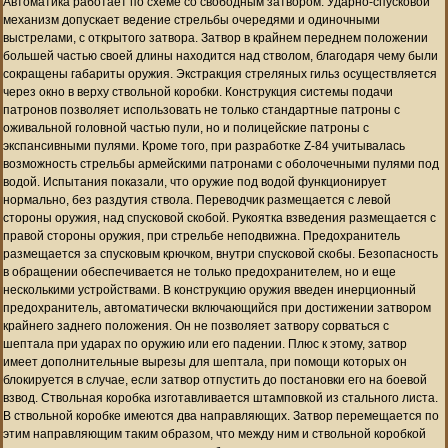
Автоматика работает по схеме со свободным затвором. Ударно-спусковой
механизм допускает ведение стрельбы очередями и одиночными
выстрелами, с открытого затвора. Затвор в крайнем переднем положении
большей частью своей длины находится над стволом, благодаря чему были
сокращены габариты оружия. Экстракция стреляных гильз осуществляется
через окно в верху ствольной коробки. Конструкция системы подачи
патронов позволяет использовать не только стандартные патроны с
оживальной головной частью пули, но и полицейские патроны с
экспансивными пулями. Кроме того, при разработке Z-84 учитывалась
возможность стрельбы армейскими патронами с оболочечными пулями под
водой. Испытания показали, что оружие под водой функционирует
нормально, без раздутия ствола. Переводчик размещается с левой
стороны оружия, над спусковой скобой. Рукоятка взведения размещается с
правой стороны оружия, при стрельбе неподвижна. Предохранитель
размещается за спусковым крючком, внутри спусковой скобы. Безопасность
в обращении обеспечивается не только предохранителем, но и еще
несколькими устройствами. В конструкцию оружия введен инерционный
предохранитель, автоматически включающийся при достижении затвором
крайнего заднего положения. Он не позволяет затвору сорваться с
шептала при ударах по оружию или его падении. Плюс к этому, затвор
имеет дополнительные вырезы для шептала, при помощи которых он
блокируется в случае, если затвор отпустить до постановки его на боевой
взвод. Ствольная коробка изготавливается штамповкой из стального листа.
В ствольной коробке имеются два направляющих. Затвор перемещается по
этим направляющим таким образом, что между ним и ствольной коробкой