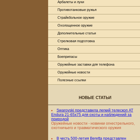
Арбалеты и луки
Противотанковые ружья
Страйкбольное оружие
Охолощенное оружие
Дополнительные статьи
Стрелковая подготовка
Оптика
Боеприпасы
Оружейные заставки для телефона
Оружейные новости
Полезные ссылки
НОВЫЕ СТАТЬИ
Swarovski представила легкий телескоп AT
Endura 21-65x75 для охоты и наблюдений за
природой
Оружейные новости - новинки огнестрельного,
охотничьего и травматического оружия
В честь 500-летия Beretta представлен