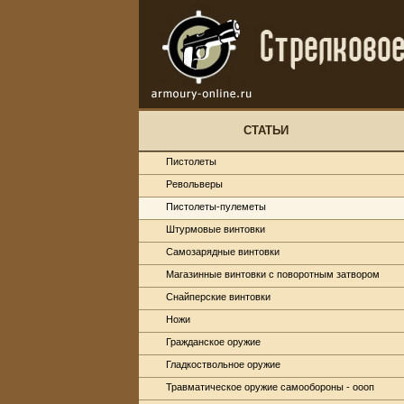
СТАТЬИ
Пистолеты
Револьверы
Пистолеты-пулеметы
Штурмовые винтовки
Самозарядные винтовки
Магазинные винтовки с поворотным затвором
Снайперские винтовки
Ножи
Гражданское оружие
Гладкоствольное оружие
Травматическое оружие самообороны - оооп