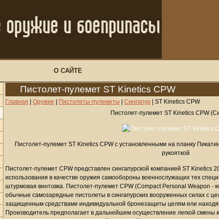
О САЙТЕ
Пистолет-пулемет ST Kinetics CPW
Главная
|
Оружие
|
Пистолеты-пулеметы
|
Сингапур
|
ST Kinetics CPW
Пистолет-пулемет ST Kinetics CPW (С
Пистолет-пулемет ST Kinetics CPW с установленными на планку Пикат
рукояткой
Пистолет-пулемет CPW представлен сингапурской компанией ST Kinetics 2
использования в качестве оружия самообороны военнослужащих тех специ
штурмовая винтовка. Пистолет-пулемет CPW (Compact Personal Weapon - к
обычные самозарядные пистолеты в сингапурских вооруженных силах с ц
защищенным средствами индивидуальной бронезащиты целям или находящ
Производитель предполагает в дальнейшем осуществление легкой смены к