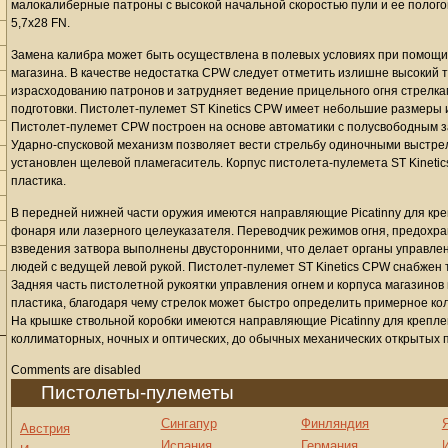
малокалиберные патроны с высокой начальной скоростью пули и ее полого
5,7x28 FN.
Замена калибра может быть осуществлена в полевых условиях при помощи 
магазина. В качестве недостатка CPW следует отметить излишне высокий 
израсходованию патронов и затрудняет ведение прицельного огня стрелка
подготовки. Пистолет-пулемет ST Kinetics CPW имеет небольшие размеры и 
Пистолет-пулемет CPW построен на основе автоматики с полусвободным 
Ударно-спусковой механизм позволяет вести стрельбу одиночными выстрел
установлен щелевой пламегаситель. Корпус пистолета-пулемета ST Kineti
пластика.
В передней нижней части оружия имеются направляющие Picatinny для кре
фонаря или лазерного целеуказателя. Переводчик режимов огня, предохра
взведения затвора выполнены двусторонними, что делает органы управле
людей с ведущей левой рукой. Пистолет-пулемет ST Kinetics CPW снабжен
Задняя часть пистолетной рукоятки управления огнем и корпуса магазинов
пластика, благодаря чему стрелок может быстро определить примерное кол
На крышке ствольной коробки имеются направляющие Picatinny для крепл
коллиматорных, ночных и оптических, до обычных механических открытых
Comments are disabled
Пистолеты-пулеметы
Сингапур
Финляндия
Австрия
Испания
Германия