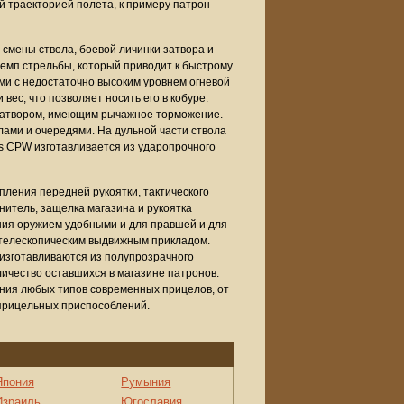
й траекторией полета, к примеру патрон
смены ствола, боевой личинки затвора и
темп стрельбы, который приводит к быстрому
ми с недостаточно высоким уровнем огневой
вес, что позволяет носить его в кобуре.
затвором, имеющим рычажное торможение.
ами и очередями. На дульной части ствола
cs CPW изготавливается из ударопрочного
пления передней рукоятки, тактического
нитель, защелка магазина и рукоятка
ния оружием удобными и для правшей и для
 телескопическим выдвижным прикладом.
 изготавливаются из полупрозрачного
ичество оставшихся в магазине патронов.
ения любых типов современных прицелов, от
 прицельных приспособлений.
Япония
Румыния
Израиль
Югославия