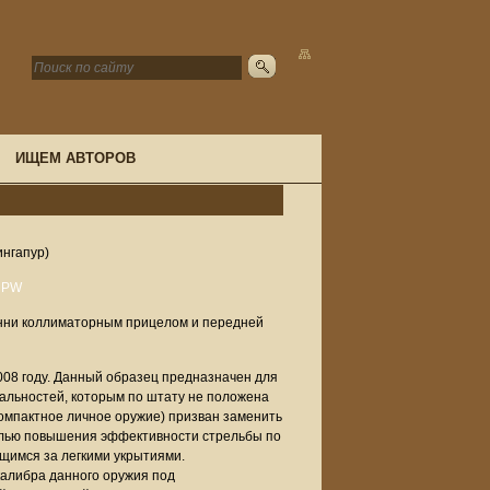
ИЩЕМ АВТОРОВ
ингапур)
инни коллиматорным прицелом и передней
008 году. Данный образец предназначен для
альностей, которым по штату не положена
омпактное личное оружие) призван заменить
елью повышения эффективности стрельбы по
имся за легкими укрытиями.
алибра данного оружия под