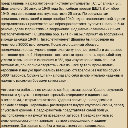
представлены на рассмотрение пистолеты-пулеметы Г.С. Шпагина и Б.Г.
Шпитального. 26 августа 1940 года был собран первый ШШП. В октябре
1940 года изготовили опытную партию в 25 штук. По результатам
полигонных испытаний в конце ноября 1940 года и технологической оценки
предъявленных к рассмотрению образцов пистолет-пулемет Шпагина был
рекомендован к принятию на вооружение. Под наименованием «7,62-мм
пистолет-пулемет Г.С.Шпагина обр. 1941 г.» он был принят на вооружение
в конце декабря 1940 г. Пистолет-пулемет Шпагина был проверен на
живучесть 30000 выстрелами. После этого данный образец
продемонстрировал удовлетворительную кучность стрельбы и исправное
состояние деталей. Надежность автоматики проверялась стрельбой под
углами возвышения и склонения в 85°, при искусственно запыленном
механизме, при полном отсутствии смазки - все детали промывались
керосином и насухо протирались ветошью, отстрелом без чистки оружия
5000 патронов. Оружие Шпагина показало себя исключительно надежным
наряду с высокими боевыми качествами.
Автоматика работает по схеме со свободным затвором. Ударно-спусковой
механизм допускает ведение стрельбы очередями и одиночными
выстрелами, с открытого затвора. Ударник размещен неподвижно в
зеркале затвора. Переводчик размещается внутри спусковой скобы, перед
спусковым крючком. Предохранитель представляет собой ползун,
расположенный на рукоятке взведения затвора. Предохранитель во
включенном состоянии запирает затвор в переднем или заднем
положении. Затворная коробка и кожух ствола изготавливались