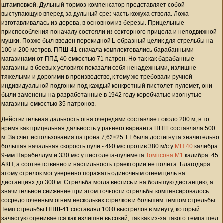
штамповкой. Дульный тормоз-компенсатор представляет собой
выступающую вперед за дульный срез часть кожуха ствола. Ложа
изготавливалась из дерева, в основном из березы. Прицельные
приспособления поначалу состояли из секторного прицела и неподвижной
мушки. Позже был введен перекидной L-образный целик для стрельбы на
100 и 200 метров. ППШ-41 сначала комплектовались барабанными
магазинами от ППД-40 емкостью 71 патрон. Но так как барабанные
магазины в боевых условиях показали себя ненадежными, излишне
тяжелыми и дорогими в производстве, к тому же требовали ручной
индивидуальной подгонки под каждый конкретный пистолет-пулемет, они
были заменены на разработанные в 1942 году коробчатые изогнутые
магазины емкостью 35 патронов.
Действительная дальность огня очередями составляет около 200 м, в то
время как прицельная дальность у раннего варианта ППШ составляла 500
м. За счет использования патрона 7,62×25 ТТ была достигнута значительно
большая начальная скорость пули - 490 м/с против 380 м/с у
МП.40
калибра
9-мм Парабеллум и 330 м/с у пистолета-пулемета
Томпсона М1
калибра .45
АКП, а соответственно и настильность траектории ее полета. Благодаря
этому стрелок мог уверенно поражать одиночным огнем цель на
дистанциях до 300 м. Стрельба могла вестись и на большую дистанцию, а
значительное снижение при этом точности стрельбы компенсировалось
сосредоточенным огнем нескольких стрелков и большим темпом стрельбы.
Темп стрельбы ППШ-41 составлял 1000 выстрелов в минуту, который
зачастую оценивается как излишне высокий, так как из-за такого темпа шел