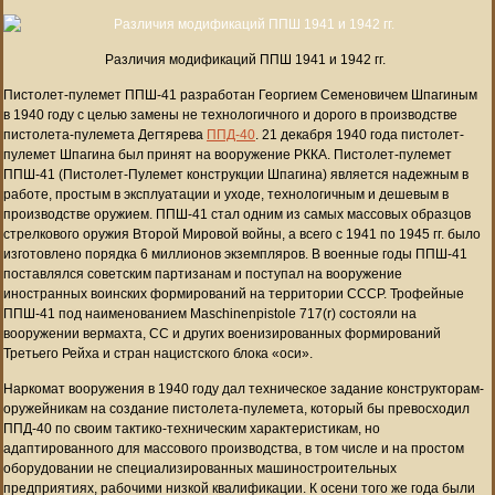
Различия модификаций ППШ 1941 и 1942 гг.
Пистолет-пулемет ППШ-41 разработан Георгием Семеновичем Шпагиным
в 1940 году с целью замены не технологичного и дорого в производстве
пистолета-пулемета Дегтярева
ППД-40
. 21 декабря 1940 года пистолет-
пулемет Шпагина был принят на вооружение РККА. Пистолет-пулемет
ППШ-41 (Пистолет-Пулемет конструкции Шпагина) является надежным в
работе, простым в эксплуатации и уходе, технологичным и дешевым в
производстве оружием. ППШ-41 стал одним из самых массовых образцов
стрелкового оружия Второй Мировой войны, а всего с 1941 по 1945 гг. было
изготовлено порядка 6 миллионов экземпляров. В военные годы ППШ-41
поставлялся советским партизанам и поступал на вооружение
иностранных воинских формирований на территории СССР. Трофейные
ППШ-41 под наименованием Maschinenpistole 717(r) состояли на
вооружении вермахта, СС и других военизированных формирований
Третьего Рейха и стран нацистского блока «оси».
Наркомат вооружения в 1940 году дал техническое задание конструкторам-
оружейникам на создание пистолета-пулемета, который бы превосходил
ППД-40 по своим тактико-техническим характеристикам, но
адаптированного для массового производства, в том числе и на простом
оборудовании не специализированных машиностроительных
предприятиях, рабочими низкой квалификации. К осени того же года были