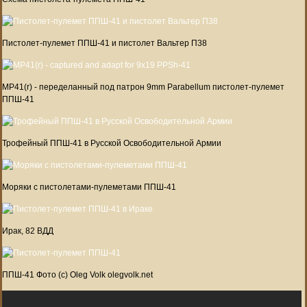
Пистолет-пулемет ППШ-41 и пистолет Вальтер П38
MP41(r) - переделанный под патрон 9mm Parabellum пистолет-пулемет
ППШ-41
Трофейный ППШ-41 в Русской Освободительной Армии
Моряки с пистолетами-пулеметами ППШ-41
Ирак, 82 ВДД
ППШ-41 Фото (c) Oleg Volk olegvolk.net