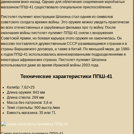
движением вниз-назад. Однако для облегчения снаряжения коробчатых
магазинов ППШ-41 существовало специальное приспособление.
Пистолет-пулемет конструкции Шпагина стал одним из символов
советского солдата времен войны. Это оружие можно увидеть практически
во всех отечественных и зарубежных фильмах про ту войну. После
окончания войны пистолет-пулемет ППШ-41 сняли с вооружения
Советской Армии, но боевая карьера этого оружия не закончилась. Он
массово поставлялся дружественным СССР развивающимся странам и в
страны Варшавского договора, а также в Китай. По меньшей мере, до 1980-
х годов ППШ-41 использовались военизированными подразделениями в
некоторых африканских странах. Пистолет-пулемет Шпагина
использовался даже во время Иракской войны 2003 года.
Технические характеристики ППШ-41
Калибр: 7,62×25
Длина оружия: 843 мм
Длина ствола: 269 мм
Масса без патронов: 3,6 кг.
Темп стрельбы: 900 выстр./мин
Емкость магазина: 35 или 71
Схема пистолета-пулемета ППШ-41