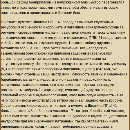
большой расход боеприпасов и в напряженном бою быстро перегревался
ствол, но в тоже время высокий темп стрельбы обеспечивала высокую
плотность огня и преимущество в ближнем бою.
Пистолет-пулемет Шпагина ППШ-41 обладает высоким служебным
ресурсом, в особенности с коробчатым магазином. При должном уходе за
оружием - своевременной чистке и правильной смазке, а также слежением
за техническим состоянием его узлов и механизмов, ППШ-41 представляет
собой исключительно надежное оружие. Но как и любому оружию и
механизму вообще, ППШ требуется внимание. Так, неподвижно
закреплённый боек становится причиной задержек в стрельбе при
загрязнении чашечки затвора копотью или попадании пыли на
загустевшую смазку. Из недостатков следует отметить значительную массу
(5,3 кг. со снаряженным барабанным магазином) и длину (843 мм), очень
высокий темп стрельбы (1000 выстр./мин), сложность замены и снаряжения
барабанного магазина, недостаточно надежный предохранитель,
возможность самопроизвольного выстрела при падении на твердую
поверхность. Фибровый амортизатор, смягчающий удар затвора по
ствольной коробке в заднем положении, имел невысокую живучесть из-за
чего после износа амортизатора затвор разбивал заднюю часть коробки.
Среди основных преимуществ пистолета-пулемета Шпагина ППШ-41
большая емкость барабанного магазина - 71 патрон. Коробчатый магазин,
хотя и был легче, значительно компактнее, удобнее и надежнее, доставлял
неудобство при его снаряжении патронами, так как этот магазин имел
однорядный выход. Каждый патрон требовалось с силой досылать