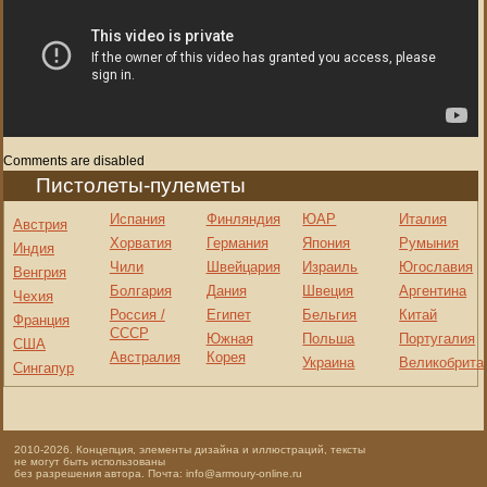
Comments are disabled
Пистолеты-пулеметы
Испания
Финляндия
ЮАР
Италия
Австрия
Хорватия
Германия
Япония
Румыния
Индия
Чили
Швейцария
Израиль
Югославия
Венгрия
Болгария
Дания
Швеция
Аргентина
Чехия
Россия /
Египет
Бельгия
Китай
Франция
СССР
Южная
Польша
Португалия
США
Австралия
Корея
Украина
Великобрита
Сингапур
2010-2026. Концепция, элементы дизайна и иллюстраций, тексты
не могут быть использованы
без разрешения автора. Почта: info@armoury-online.ru