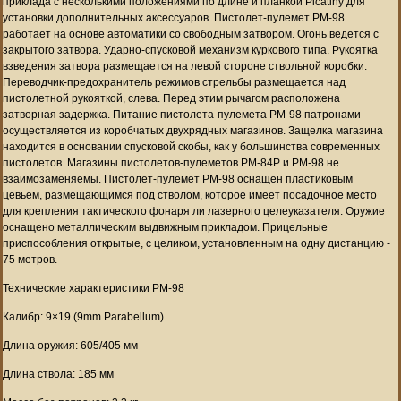
приклада с несколькими положениями по длине и планкой Picatiny для
установки дополнительных аксессуаров. Пистолет-пулемет PM-98
работает на основе автоматики со свободным затвором. Огонь ведется с
закрытого затвора. Ударно-спусковой механизм куркового типа. Рукоятка
взведения затвора размещается на левой стороне ствольной коробки.
Переводчик-предохранитель режимов стрельбы размещается над
пистолетной рукояткой, слева. Перед этим рычагом расположена
затворная задержка. Питание пистолета-пулемета PM-98 патронами
осуществляется из коробчатых двухрядных магазинов. Защелка магазина
находится в основании спусковой скобы, как у большинства современных
пистолетов. Магазины пистолетов-пулеметов PM-84P и РМ-98 не
взаимозаменяемы. Пистолет-пулемет PM-98 оснащен пластиковым
цевьем, размещающимся под стволом, которое имеет посадочное место
для крепления тактического фонаря ли лазерного целеуказателя. Оружие
оснащено металлическим выдвижным прикладом. Прицельные
приспособления открытые, с целиком, установленным на одну дистанцию -
75 метров.
Технические характеристики PM-98
Калибр: 9×19 (9mm Parabellum)
Длина оружия: 605/405 мм
Длина ствола: 185 мм