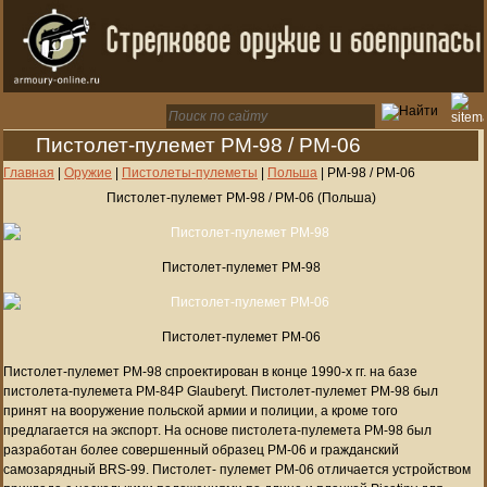
Пистолет-пулемет PM-98 / PM-06
Главная
|
Оружие
|
Пистолеты-пулеметы
|
Польша
|
PM-98 / PM-06
Пистолет-пулемет PM-98 / PM-06 (Польша)
Пистолет-пулемет PM-98
Пистолет-пулемет PM-06
Пистолет-пулемет PM-98 спроектирован в конце 1990-х гг. на базе
пистолета-пулемета PM-84P Glauberyt. Пистолет-пулемет PM-98 был
принят на вооружение польской армии и полиции, а кроме того
предлагается на экспорт. На основе пистолета-пулемета PM-98 был
разработан более совершенный образец PM-06 и гражданский
самозарядный BRS-99. Пистолет- пулемет РМ-06 отличается устройством