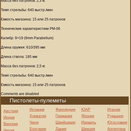
Масса без патронов: 2,3 кг.
Темп стрельбы: 640 выстр./мин
Емкость магазина: 15 или 25 патронов
Технические характеристики PM-06
Калибр: 9×19 (9mm Parabellum)
Длина оружия: 610/395 мм
Длина ствола: 185 мм
Масса без патронов: 2,5 кг.
Темп стрельбы: 640 выстр./мин
Емкость магазина: 15 или 25 патронов
Comments are disabled
Пистолеты-пулеметы
Испания
Финляндия
ЮАР
Италия
Австрия
Хорватия
Германия
Япония
Румыния
Индия
Чили
Швейцария
Израиль
Югославия
Венгрия
Болгария
Дания
Швеция
Аргентина
Чехия