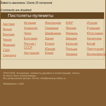
Емкость магазина: 15или 25 патронов
Comments are disabled
Пистолеты-пулеметы
Испания
Финляндия
ЮАР
Италия
Австрия
Хорватия
Германия
Япония
Румыния
Индия
Чили
Швейцария
Израиль
Югославия
Венгрия
Болгария
Дания
Швеция
Аргентина
Чехия
Россия /
Египет
Бельгия
Китай
Франция
СССР
Южная
Польша
Португалия
США
Австралия
Корея
Украина
Великобрита
Сингапур
2010-2026. Концепция, элементы дизайна и иллюстраций, тексты
не могут быть использованы
без разрешения автора. Почта: info@armoury-online.ru
Информация о сайте