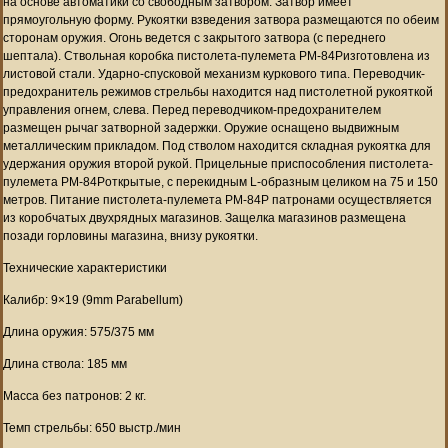
на основе автоматики со свободным затвором. Затвор имеет
прямоугольную форму. Рукоятки взведения затвора размещаются по обеим
сторонам оружия. Огонь ведется с закрытого затвора (с переднего
шептала). Ствольная коробка пистолета-пулемета PM-84Pизготовлена из
листовой стали. Ударно-спусковой механизм куркового типа. Переводчик-
предохранитель режимов стрельбы находится над пистолетной рукояткой
управления огнем, слева. Перед переводчиком-предохранителем
размещен рычаг затворной задержки. Оружие оснащено выдвижным
металлическим прикладом. Под стволом находится складная рукоятка для
удержания оружия второй рукой. Прицельные приспособления пистолета-
пулемета PM-84Pоткрытые, с перекидным L-образным целиком на 75 и 150
метров. Питание пистолета-пулемета PM-84P патронами осуществляется
из коробчатых двухрядных магазинов. Защелка магазинов размещена
позади горловины магазина, внизу рукоятки.
Технические характеристики
Калибр: 9×19 (9mm Parabellum)
Длина оружия: 575/375 мм
Длина ствола: 185 мм
Масса без патронов: 2 кг.
Темп стрельбы: 650 выстр./мин