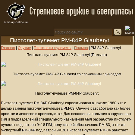
Пистолет-пулемет PM-84P Glauberyt
Главная
|
Оружие
|
Пистолеты-пулеметы
|
Польша
|
PM-84P Glauberyt
Пистолет-пулемет PM-84P Glauberyt (Польша)
Пистолет-пулемет PM-84P Glauberyt со сложенным прикладом
Пистолет-пулемет PM-84P Glauberyt
Пистолет-пулемет PM-84P Glauberyt спроектирован в начале 1980-х гг. с
целью замены пистолета-пулемета PM-63. Оружие разработано как более
простое и дешевое в производстве. Для оснащения польских вооруженных
сил и подразделений специального назначения был разработан пистолет-
пулемет под патрон 9×18 ПМ, получивший обозначение РМ-83, а так же
экспортный PM-84P под патрон 9×19. Пистолет-пулемет PM-84 работает