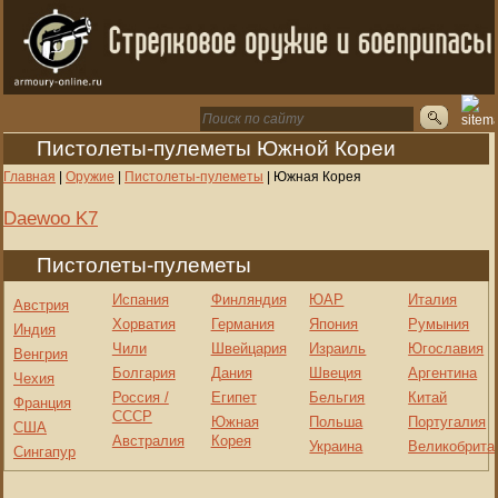
Пистолеты-пулеметы Южной Кореи
Главная
|
Оружие
|
Пистолеты-пулеметы
|
Южная Корея
Daewoo K7
Пистолеты-пулеметы
Испания
Финляндия
ЮАР
Италия
Австрия
Хорватия
Германия
Япония
Румыния
Индия
Чили
Швейцария
Израиль
Югославия
Венгрия
Болгария
Дания
Швеция
Аргентина
Чехия
Россия /
Египет
Бельгия
Китай
Франция
СССР
Южная
Польша
Португалия
США
Австралия
Корея
Украина
Великобрита
Сингапур