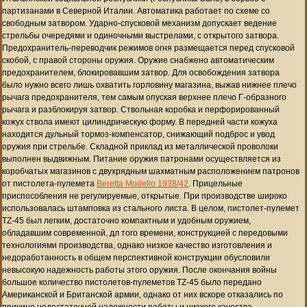
партизанами в Северной Италии. Автоматика работает по схеме со
свободным затвором. Ударно-спусковой механизм допускает ведение
стрельбы очередями и одиночными выстрелами, с открытого затвора.
Предохранитель-переводчик режимов огня размещается перед спусковой
скобой, с правой стороны оружия. Оружие снабжено автоматическим
предохранителем, блокировавшим затвор. Для освобождения затвора
было нужно всего лишь охватить горловину магазина, выжав нижнее плечо
рычага предохранителя, тем самым опуская верхнее плечо Г-образного
рычага и разблокируя затвор. Ствольная коробка и перфорированный
кожух ствола имеют цилиндрическую форму. В передней части кожуха
находится дульный тормоз-компенсатор, снижающий подброс и увод
оружия при стрельбе. Складной приклад из металлической проволоки
выполнен выдвижным. Питание оружия патронами осуществляется из
коробчатых магазинов с двухрядным шахматным расположением патронов
от пистолета-пулемета
Beretta Modello 1938/42
. Прицельные
приспособления не регулируемые, открытые. При производстве широко
использовалась штамповка из стального листа. В целом, пистолет-пулемет
TZ-45 был легким, достаточно компактным и удобным оружием,
обладавшим современной, дл того времени, конструкцией с передовыми
технологиями производства, однако низкое качество изготовления и
недоработанность в общем перспективной конструкции обусловили
невысокую надежность работы этого оружия. После окончания войны
большое количество пистолетов-пулеметов TZ-45 было передано
Американской и Британской армии, однако от них вскоре отказались по
причине недостаточной надежности работы и низкого качества