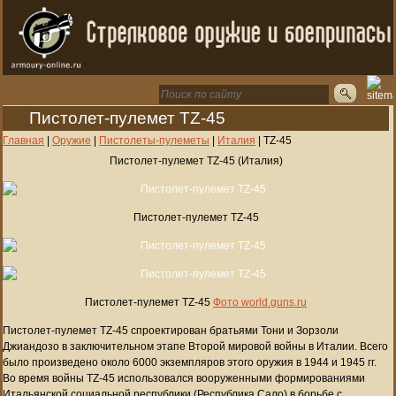
Пистолет-пулемет TZ-45
Главная
|
Оружие
|
Пистолеты-пулеметы
|
Италия
|
TZ-45
Пистолет-пулемет TZ-45 (Италия)
Пистолет-пулемет TZ-45
Пистолет-пулемет TZ-45
Фото world.guns.ru
Пистолет-пулемет TZ-45 спроектирован братьями Тони и Зорзоли
Джиандозо в заключительном этапе Второй мировой войны в Италии. Всего
было произведено около 6000 экземпляров этого оружия в 1944 и 1945 гг.
Во время войны TZ-45 использовался вооруженными формированиями
Итальянской социальной республики (Республика Сало) в борьбе с