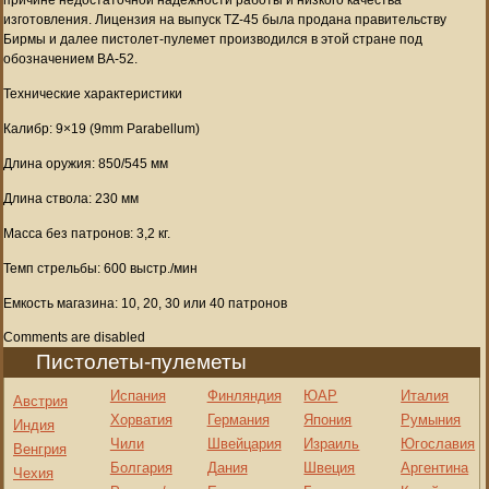
изготовления. Лицензия на выпуск TZ-45 была продана правительству
Бирмы и далее пистолет-пулемет производился в этой стране под
обозначением BA-52.
Технические характеристики
Калибр: 9×19 (9mm Parabellum)
Длина оружия: 850/545 мм
Длина ствола: 230 мм
Масса без патронов: 3,2 кг.
Темп стрельбы: 600 выстр./мин
Емкость магазина: 10, 20, 30 или 40 патронов
Comments are disabled
Пистолеты-пулеметы
Испания
Финляндия
ЮАР
Италия
Австрия
Хорватия
Германия
Япония
Румыния
Индия
Чили
Швейцария
Израиль
Югославия
Венгрия
Болгария
Дания
Швеция
Аргентина
Чехия