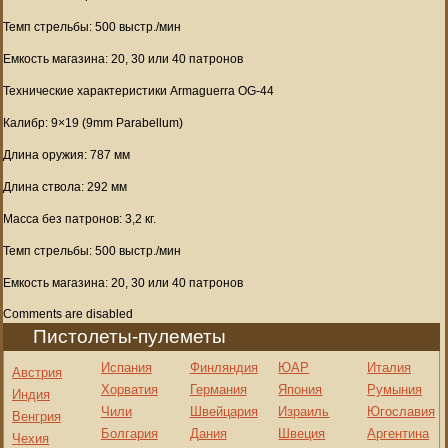
Темп стрельбы: 500 выстр./мин
Емкость магазина: 20, 30 или 40 патронов
Технические характеристики Armaguerra OG-44
Калибр: 9×19 (9mm Parabellum)
Длина оружия: 787 мм
Длина ствола: 292 мм
Масса без патронов: 3,2 кг.
Темп стрельбы: 500 выстр./мин
Емкость магазина: 20, 30 или 40 патронов
Comments are disabled
Пистолеты-пулеметы
Испания
Финляндия
ЮАР
Италия
Австрия
Хорватия
Германия
Япония
Румыния
Индия
Чили
Швейцария
Израиль
Югославия
Венгрия
Болгария
Дания
Швеция
Аргентина
Чехия