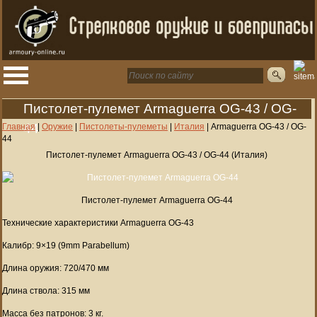
Пистолет-пулемет Armaguerra OG-43 / OG-
44
Главная
|
Оружие
|
Пистолеты-пулеметы
|
Италия
|
Armaguerra OG-43 / OG-
44
Пистолет-пулемет Armaguerra OG-43 / OG-44 (Италия)
Пистолет-пулемет Armaguerra OG-44
Технические характеристики Armaguerra OG-43
Калибр: 9×19 (9mm Parabellum)
Длина оружия: 720/470 мм
Длина ствола: 315 мм
Масса без патронов: 3 кг.