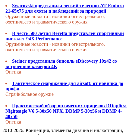
Swarovski представила легкий телескоп AT Endura
21-65x75 для охоты и наблюдений за природой
Оружейные новости - новинки огнестрельного,
охотничьего и травматического оружия
В честь 500-летия Beretta представлен спортивный
пистолет 94X Performance
Оружейные новости - новинки огнестрельного,
охотничьего и травматического оружия
Steiner представила бинокль eDiscovery 10x42 со
встроенной камерой 4K
Оптика
Тактическое снаряжение для airsoft: от новичка до
профи
Страйкбольное оружие
Практический обзор оптических прицелов DDoptics:
Nighteagle V6 5-30x50 NFX, DDMP 5-30x56 и DDMP 4-
40x50
Оптика
2010-2026. Концепция, элементы дизайна и иллюстраций,