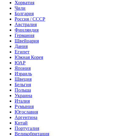
Хорватия
Чили
Болгария
Россия / СССР
Австралия
Финляндия
Германия
Швейцария
Дания
Египет
Южная Корея
ЮАР
Япония
Израиль
Швеция
Бельгия
Польша
Украина
Италия
Румыния
Югославия
Аргентина
Китай
Португалия
Великобритания