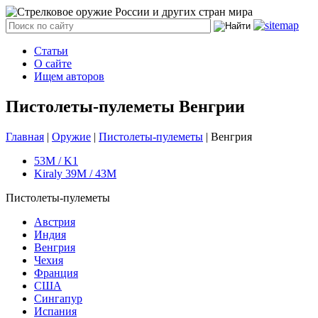
Статьи
О сайте
Ищем авторов
Пистолеты-пулеметы Венгрии
Главная
|
Оружие
|
Пистолеты-пулеметы
|
Венгрия
53M / K1
Kiraly 39M / 43M
Пистолеты-пулеметы
Австрия
Индия
Венгрия
Чехия
Франция
США
Сингапур
Испания