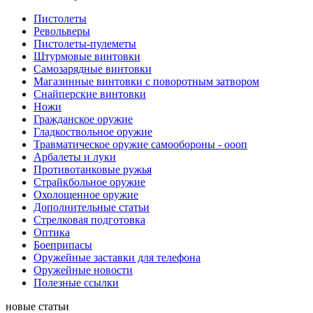
Пистолеты
Револьверы
Пистолеты-пулеметы
Штурмовые винтовки
Самозарядные винтовки
Магазинные винтовки с поворотным затвором
Снайперские винтовки
Ножи
Гражданское оружие
Гладкоствольное оружие
Травматическое оружие самообороны - оооп
Арбалеты и луки
Противотанковые ружья
Страйкбольное оружие
Охолощенное оружие
Дополнительные статьи
Стрелковая подготовка
Оптика
Боеприпасы
Оружейные заставки для телефона
Оружейные новости
Полезные ссылки
новые статьи