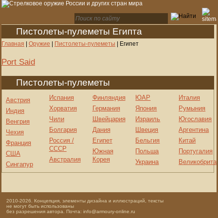
Пистолеты-пулеметы Египта
Главная
|
Оружие
|
Пистолеты-пулеметы
|
Египет
Port Said
Пистолеты-пулеметы
Испания
Финляндия
ЮАР
Италия
Австрия
Хорватия
Германия
Япония
Румыния
Индия
Чили
Швейцария
Израиль
Югославия
Венгрия
Болгария
Дания
Швеция
Аргентина
Чехия
Россия /
Египет
Бельгия
Китай
Франция
СССР
Южная
Польша
Португалия
США
Австралия
Корея
Украина
Великобрита
Сингапур
2010-2026. Концепция, элементы дизайна и иллюстраций, тексты
не могут быть использованы
без разрешения автора. Почта: info@armoury-online.ru