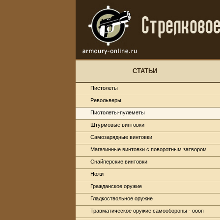
СТАТЬИ
Пистолеты
Револьверы
Пистолеты-пулеметы
Штурмовые винтовки
Самозарядные винтовки
Магазинные винтовки с поворотным затвором
Снайперские винтовки
Ножи
Гражданское оружие
Гладкоствольное оружие
Травматическое оружие самообороны - оооп