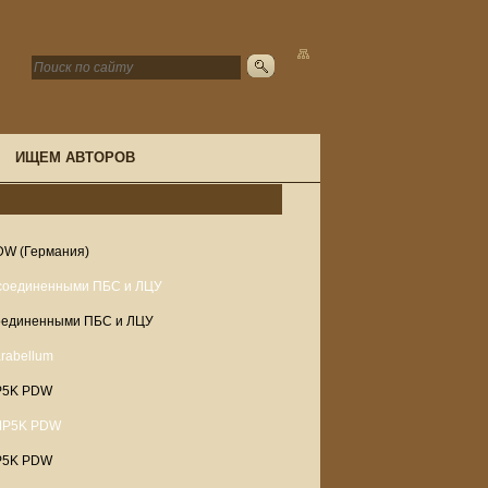
ИЩЕМ АВТОРОВ
DW (Германия)
соединенными ПБС и ЛЦУ
MP5K PDW
MP5K PDW