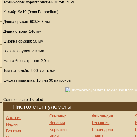
Технические характеристики MP5K PDW
Калибр: 9×19 (9mm Parabellum)
Длина оружия: 603/368 мм
Длина ствола: 140 мм
Ширина оружия: 50 мм
Высота оружия: 210 мм
Масса без патронов: 2,9 кг.
Темп стрельбы: 900 выстр./мин
Емкость магазина: 15 или 30 патронов
Comments are disabled
Пистолеты-пулеметы
Сингапур
Финляндия
Австрия
Испания
Германия
Индия
Хорватия
Швейцария
Венгрия
Чили
Дания