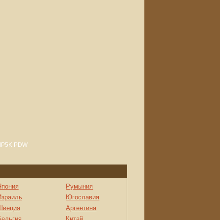
Япония
Румыния
Израиль
Югославия
Швеция
Аргентина
Бельгия
Китай