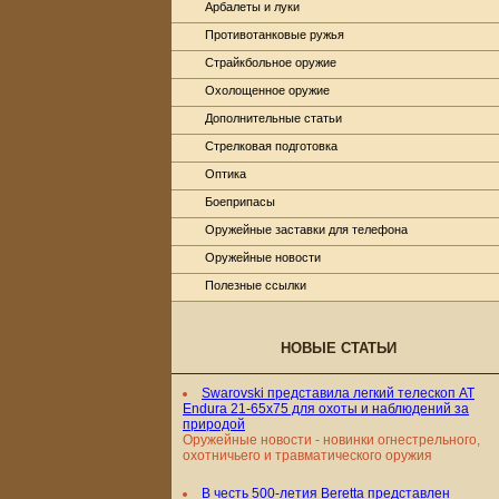
Арбалеты и луки
Противотанковые ружья
Страйкбольное оружие
Охолощенное оружие
Дополнительные статьи
Стрелковая подготовка
Оптика
Боеприпасы
Оружейные заставки для телефона
Оружейные новости
Полезные ссылки
НОВЫЕ СТАТЬИ
Swarovski представила легкий телескоп AT
Endura 21-65x75 для охоты и наблюдений за
природой
Оружейные новости - новинки огнестрельного,
охотничьего и травматического оружия
В честь 500-летия Beretta представлен