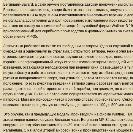
Bergmann-Bayard, а само оружие поставлялось датским вооруженным силам
Бергмана не остановилось, вскоре была готова новая модель, получившая о
появившаяся в 1934 году. MP-34 изготавливался в нескольких версиях, с д
не обладала достаточной для крупносерийного изготовления производствен
налажен по заказу на знаменитой немецкой оружейной фирме Walther. В 19
приспособленный для серийного производства в крупных объемах за счет 
обозначение MP-35.
Автоматика работает по схеме со свободным затвором. Ударно-спусковой 
очередями и одиночными выстрелами, с открытого затвора. Режим огня мен
стрелок выжимает спуск полностью, оружие стреляет очередью, неполное 
коробка и перфорированный кожух ствола с компенсатором в передней ча
взведения, остающаяся неподвижной при ведении огня, размещается в тыл
по устройству и работе значительно отличается от других образцов данног
рукоятка поворачивается вверх, под углом 90°, затем оттягивается назад, 
положение. То есть рукоятка взведения затвора здесь работает как у винт
размещается на левой стороне ствольной коробки, под целиком, он выпол
оружия ползунка. Питание патронами осуществляется из коробчатых мага
патронов. Магазин присоединяется к оружию справо, горизонтально. Сект
позволяет вести прицельную стрельбу на дистанции от 100 до 500 метров.
Это оружие, как и предыдущую модель, производили на фирме Walther. Там с
экземпляров данного оружия. Большая часть Bergmann MP-35 экспортирова
вооружение под обозначением Ksp m/39, который использовал стандартн
Parabellum. С началом Второй мировой войны производственные мощност