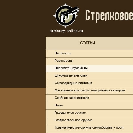
СТАТЬИ
Пистолеты
Револьверы
Пистолеты-пулеметы
Штурмовые винтовки
Самозарядные винтовки
Магазинные винтовки с поворотным затвором
Снайперские винтовки
Ножи
Гражданское оружие
Гладкоствольное оружие
Травматическое оружие самообороны - оооп