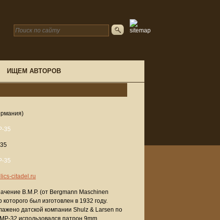
ИЩЕМ АВТОРОВ
ермания)
-35
ics-citadel.ru
чение B.M.P. (от Bergmann Maschinen
которого был изготовлен в 1932 году.
лажено датской компании Shulz & Larsen по
 MP-32 использовался патрон 9mm