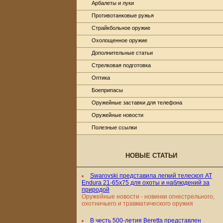
Арбалеты и луки
Противотанковые ружья
Страйкбольное оружие
Охолощенное оружие
Дополнительные статьи
Стрелковая подготовка
Оптика
Боеприпасы
Оружейные заставки для телефона
Оружейные новости
Полезные ссылки
НОВЫЕ СТАТЬИ
Swarovski представила легкий телескоп AT
Endura 21-65x75 для охоты и наблюдений за
природой
Оружейные новости - новинки огнестрельного,
охотничьего и травматического оружия
В честь 500-летия Beretta представлен