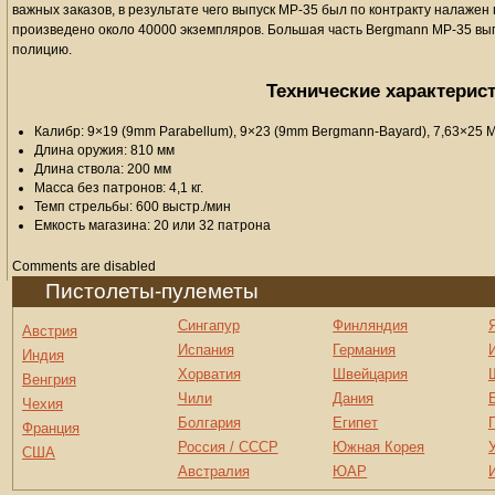
важных заказов, в результате чего выпуск MP-35 был по контракту налажен 
произведено около 40000 экземпляров. Большая часть Bergmann MP-35 выпу
полицию.
Технические характерис
Калибр: 9×19 (9mm Parabellum), 9×23 (9mm Bergmann-Bayard), 7,63×25 M
Длина оружия: 810 мм
Длина ствола: 200 мм
Масса без патронов: 4,1 кг.
Темп стрельбы: 600 выстр./мин
Емкость магазина: 20 или 32 патрона
Comments are disabled
Пистолеты-пулеметы
Сингапур
Финляндия
Австрия
Испания
Германия
Индия
Хорватия
Швейцария
Венгрия
Чили
Дания
Чехия
Болгария
Египет
Франция
Россия / СССР
Южная Корея
США
Австралия
ЮАР