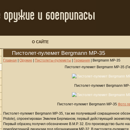
О САЙТЕ
Пистолет-пулемет Bergmann MP-35
Главная
|
Оружие
|
Пистолеты-пулеметы
|
Германия
|
Bergmann MP-35
Пистолет-пулемет Bergmann MP-35 (Г
Пистолет-пулемет Bergmann MP
Пистолет-пулемет Bergmann MP-35
Фото rel
Пистолет-пулемет Bergmann MP-35, так же получивший сокращенное обозна
Pistole), спроектирован Эмилем Бергманом, первый действующий экземпляр 
Первый образец получил обозначение B.M.P. 32. Его производство было на
приобретенной лицензии под обозначением MP-32. В пистолете-пулемете