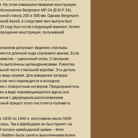
. На этом совершенствование конструкции
бозначение Bergmann MP-34 (B.M.P. 34),
линной ствола 200 и 308 мм. Однако Bergmann
ной базой, в следствии чего выпуск был
35 году был готов следующий вариант, более
упрощения конструкции, получивший
механизм допускает ведение стрельбы
яется длинной хода спускового крючка. Если
нажатие – одиночный огонь. Ствольная
сти выполнены цилиндрическими. Рукоятка
ьной части ствольной коробки. Эта деталь
о вида оружия. Дла взведения затвора
после чего переводится в исходное
овок с поворотным затвором. Предохранитель
нен в виде перемещающегося вдоль оси
зинов с двухрядным расположением
орный прицел этого пистолета-пулемета
 1935 по 1940 гг. изготовили около 5000
лась. Так в Швейцарии он был принят на
ый патрон швейцарской армии – 9mm
и Walther были заняты выполнением более