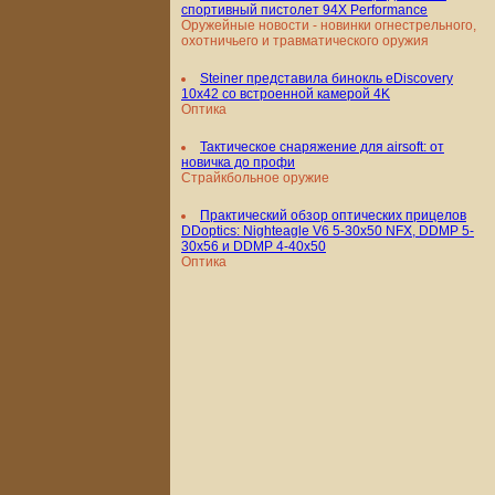
спортивный пистолет 94X Performance
Оружейные новости - новинки огнестрельного,
охотничьего и травматического оружия
Steiner представила бинокль eDiscovery
10x42 со встроенной камерой 4K
Оптика
Тактическое снаряжение для airsoft: от
новичка до профи
Страйкбольное оружие
Практический обзор оптических прицелов
DDoptics: Nighteagle V6 5-30x50 NFX, DDMP 5-
30x56 и DDMP 4-40x50
Оптика