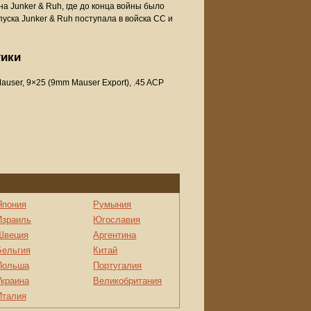
на Junker & Ruh, где до конца войны было
ска Junker & Ruh поступала в войска СС и
тики
auser, 9×25 (9mm Mauser Export), .45 ACP
Япония
Румыния
Израиль
Югославия
Швеция
Аргентина
Бельгия
Китай
Польша
Португалия
Украина
Великобритания
Италия