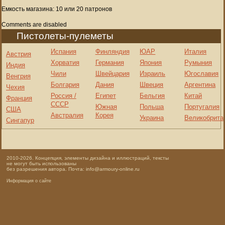
Емкость магазина: 10 или 20 патронов
Comments are disabled
Пистолеты-пулеметы
Испания
Финляндия
ЮАР
Италия
Австрия
Хорватия
Германия
Япония
Румыния
Индия
Чили
Швейцария
Израиль
Югославия
Венгрия
Болгария
Дания
Швеция
Аргентина
Чехия
Россия /
Египет
Бельгия
Китай
Франция
СССР
Южная
Польша
Португалия
США
Австралия
Корея
Украина
Великобрита
Сингапур
2010-2026. Концепция, элементы дизайна и иллюстраций, тексты
не могут быть использованы
без разрешения автора. Почта: info@armoury-online.ru
Информация о сайте