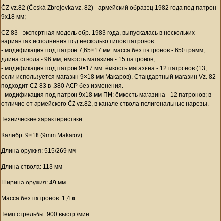
ČZ vz.82 (Česká Zbrojovka vz. 82) - армейский образец 1982 года под патрон
9х18 мм;
CZ 83 - экспортная модель обр. 1983 года, выпускалась в нескольких
вариантах исполнения под несколько типов патронов:
- модификация под патрон 7,65×17 мм: масса без патронов - 650 грамм,
длина ствола - 96 мм; ёмкость магазина - 15 патронов;
- модификация под патрон 9×17 мм: ёмкость магазина - 12 патронов (13,
если используется магазин 9×18 мм Макаров). Стандартный магазин Vz. 82
подходит CZ-83 в .380 ACP без изменения.
- модификация под патрон 9х18 мм ПМ: ёмкость магазина - 12 патронов; в
отличие от армейского ČZ vz.82, в канале ствола полигональные нарезы.
Технические характеристики
Калибр: 9×18 (9mm Makarov)
Длина оружия: 515/269 мм
Длина ствола: 113 мм
Ширина оружия: 49 мм
Масса без патронов: 1,4 кг.
Темп стрельбы: 900 выстр./мин