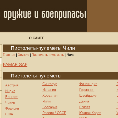
О САЙТЕ
Пистолеты-пулеметы Чили
Главная
|
Оружие
|
Пистолеты-пулеметы
|
Чили
FAMAE SAF
Пистолеты-пулеметы
Сингапур
Финляндия
Австрия
Испания
Германия
Индия
Хорватия
Швейцария
Венгрия
Чили
Дания
Чехия
Болгария
Египет
Франция
Россия / СССР
Южная Корея
США