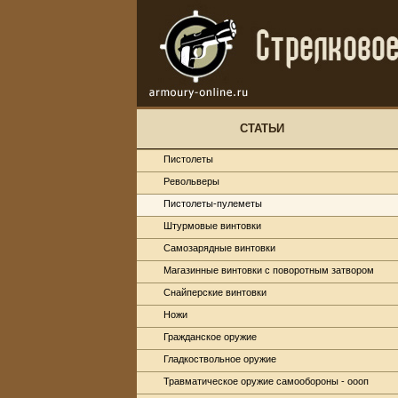
СТАТЬИ
Пистолеты
Револьверы
Пистолеты-пулеметы
Штурмовые винтовки
Самозарядные винтовки
Магазинные винтовки с поворотным затвором
Снайперские винтовки
Ножи
Гражданское оружие
Гладкоствольное оружие
Травматическое оружие самообороны - оооп