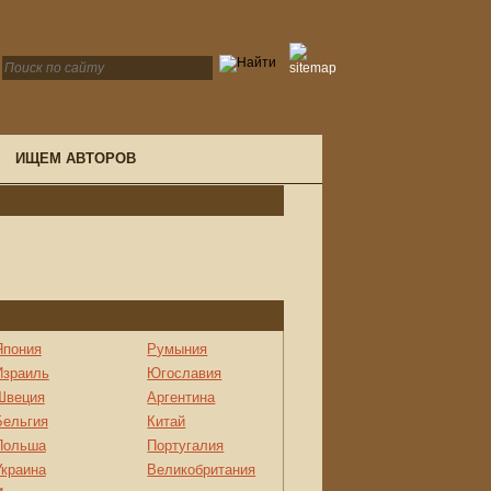
ИЩЕМ АВТОРОВ
Япония
Румыния
Израиль
Югославия
Швеция
Аргентина
Бельгия
Китай
Польша
Португалия
Украина
Великобритания