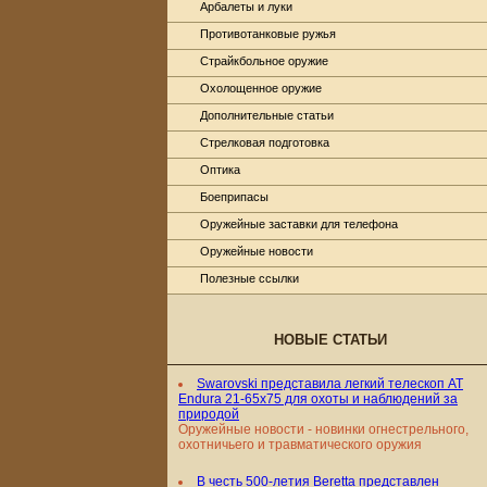
Арбалеты и луки
Противотанковые ружья
Страйкбольное оружие
Охолощенное оружие
Дополнительные статьи
Стрелковая подготовка
Оптика
Боеприпасы
Оружейные заставки для телефона
Оружейные новости
Полезные ссылки
НОВЫЕ СТАТЬИ
Swarovski представила легкий телескоп AT
Endura 21-65x75 для охоты и наблюдений за
природой
Оружейные новости - новинки огнестрельного,
охотничьего и травматического оружия
В честь 500-летия Beretta представлен